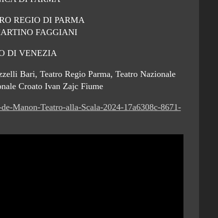
RO REGIO DI PARMA
 MARTINO FAGGIANI
O DI VENEZIA
zzelli Bari, Teatro Regio Parma, Teatro Nazionale
onale Croato Ivan Zajc Fiume
re-de-Manon-Teatro-alla-Scala-2024-17a6308c-8671-