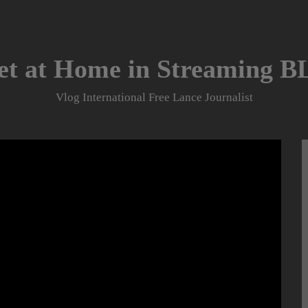
et at Home in Streaming 
Vlog International Free Lance Journalist