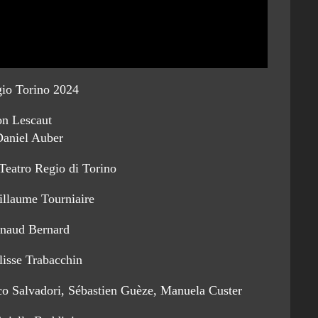
gio Torino 2024
n Lescaut
Daniel Auber
Teatro Regio di Torino
illaume Tourniaire
rnaud Bernard
isse Trabacchin
o Salvadori, Sébastien Guèze, Manuela Custer