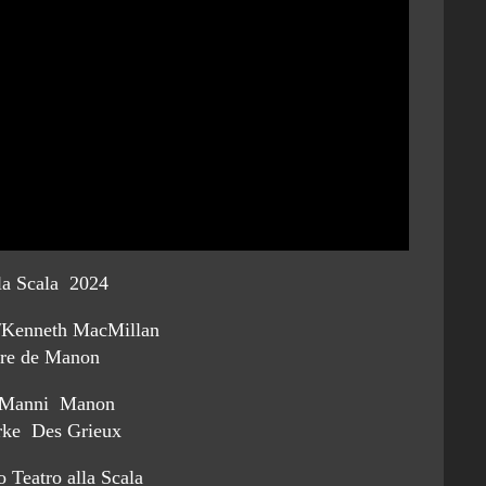
lla Scala 2024
t/Kenneth MacMillan
ire de Manon
a Manni Manon
rke Des Grieux
o Teatro alla Scala