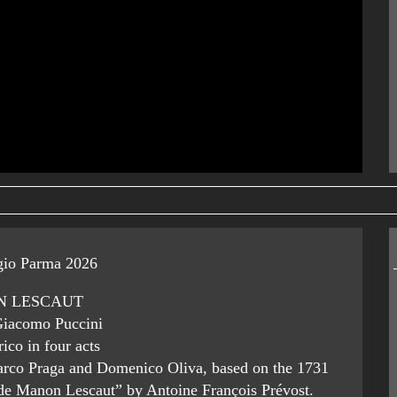
gio Parma 2026
 LESCAUT
Giacomo Puccini
ico in four acts
Marco Praga and Domenico Oliva, based on the 1731
 de Manon Lescaut” by Antoine François Prévost.