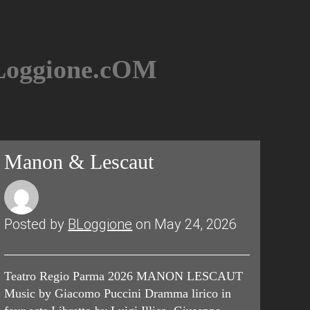
BLoggione.cOM
Manon & Lescaut
Posted by
BLoggione
on May 24, 2026
Teatro Regio Parma 2026 MANON LESCAUT
Music by Giacomo Puccini Dramma lirico in