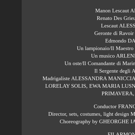
Manon Lescaut
Renato Des Gr
Lescaut AL
Geronte di Rav
Edmondo D
Un lampionaio/Il Maestr
Un musico ARLE
Un oste/Il Comandante di 
Il Sergente degl
Madrigaliste ALESSANDRA MANICCIA
LORELAY SOLIS, EWA MARIA LUSN
PRIMAVERA,
Conductor FRA
Director, sets, costumes, light d
Choreography by GHEORGHE IA
FILARMON