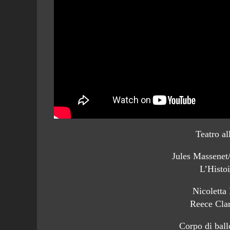
Teatro a
Jules Massene
L’Histo
Nicolett
Reece Cla
Corpo di ball