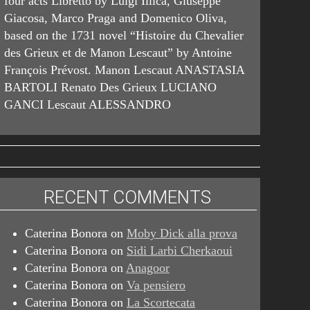
four acts Libretto by Luigi Illica, Giuseppe
Giacosa, Marco Praga and Domenico Oliva,
based on the 1731 novel “Histoire du Chevalier
des Grieux et de Manon Lescaut” by Antoine
François Prévost. Manon Lescaut ANASTASIA
BARTOLI Renato Des Grieux LUCIANO
GANCI Lescaut ALESSANDRO
RECENT COMMENTS
Caterina Bonora
on
Moby Dick alla prova
Caterina Bonora
on
Sidi Larbi Cherkaoui
Caterina Bonora
on
Anagoor
Caterina Bonora
on
Va pensiero
Caterina Bonora
on
La Scortecata