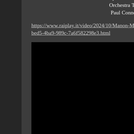
Orchestra T
Paul Conn
https://www.raiplay.it/video/2024/10/Mano
bed5-4ba9-989c-7a6f582298e3.html