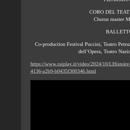
CORO DEL TEAT
Chorus master
BALLETT
Co-production Festival Puccini, Teatro Petru
dell’Opera, Teatro Nazi
https://www.raiplay.it/video/2024/10/LHistoi
4136-a2b9-b0435f300346.html