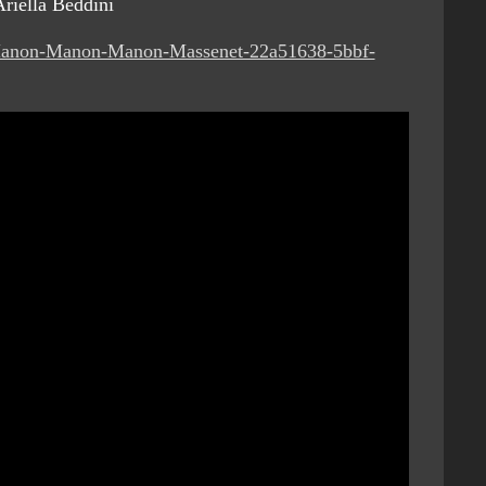
Ariella Beddini
n-Manon-Manon-Manon-Massenet-22a51638-5bbf-