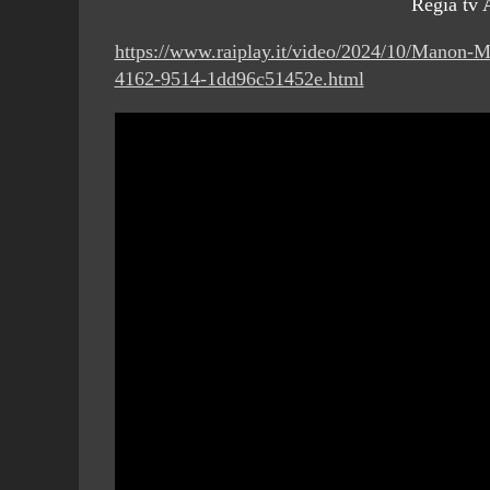
Regia tv 
https://www.raiplay.it/video/2024/10/Mano
4162-9514-1dd96c51452e.html