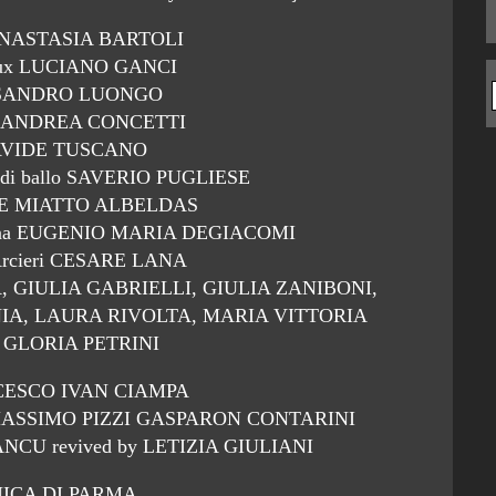
 ANASTASIA BARTOLI
ieux LUCIANO GANCI
ESSANDRO LUONGO
oir ANDREA CONCETTI
AVIDE TUSCANO
o di ballo SAVERIO PUGLIESE
NE MIATTO ALBELDAS
Marina EUGENIO MARIA DEGIACOMI
i Arcieri CESARE LANA
, GIULIA GABRIELLI, GIULIA ZANIBONI,
IA, LAURA RIVOLTA, MARIA VITTORIA
 GLORIA PETRINI
NCESCO IVAN CIAMPA
esign MASSIMO PIZZI GASPARON CONTARINI
NCU revived by LETIZIA GIULIANI
ICA DI PARMA