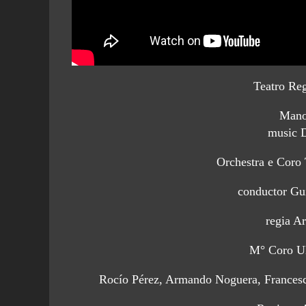
Teatro Re
Mano
music 
Orchestra e Coro 
conductor Gu
regia A
M° Coro Ul
Rocío Pérez, Armando Noguera, Francesc