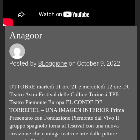
Anagoor
Posted by
BLoggione
on October 9, 2022
OTTOBRE martedì 11 ore 21 e mercoledì 12 ore 19,
Teatro Astra Festival delle Colline Torinesi TPE –
Teatro Piemonte Europa EL CONDE DE
TORREFIEL – UNA IMAGEN INTERIOR Prima
Presentato con Fondazione Piemonte dal Vivo Il
gruppo spagnolo torna al festival con una nuova
creazione che coniuga teatro e arte dalle pitture