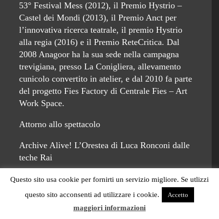
53° Festival Mess (2012), il Premio Hystrio –
Castel dei Mondi (2013), il Premio Anct per
l’innovativa ricerca teatrale, il premio Hystrio
alla regia (2016) e il Premio ReteCritica. Dal
2008 Anagoor ha la sua sede nella campagna
trevigiana, presso La Conigliera, allevamento
cunicolo convertito in atelier, e dal 2010 fa parte
del progetto Fies Factory di Centrale Fies – Art
Work Space.
Attorno allo spettacolo
Archive Alive! L’Orestea di Luca Ronconi dalle
teche Rai
Lunedì 25 marzo, ore 17.30, Mediateca Rai (via
Questo sito usa cookie per fornirti un servizio migliore. Se utlizzi
Verdi 31, Torino). Per il ciclo Archive Alive! in
questo sito acconsenti ad utilizzare i cookie.
Accetto
occasione dello spettacolo Anagoor. Orestea la
maggiori informazioni
Mediateca Rai propone dall’Archivio Rai la