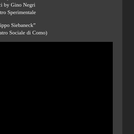
ici by Gino Negri
tro Sperimentale
lippo Siebaneck”
atro Sociale di Como)