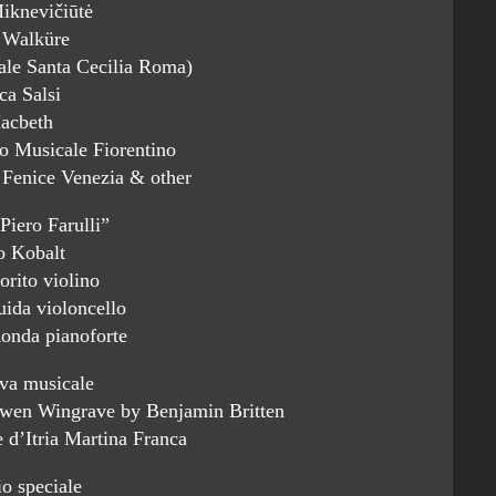
iknevičiūtė
 Walküre
le Santa Cecilia Roma)
ca Salsi
acbeth
o Musicale Fiorentino
a Fenice Venezia & other
Piero Farulli”
o Kobalt
orito violino
ida violoncello
onda pianoforte
iva musicale
 Owen Wingrave by Benjamin Britten
e d’Itria Martina Franca
o speciale