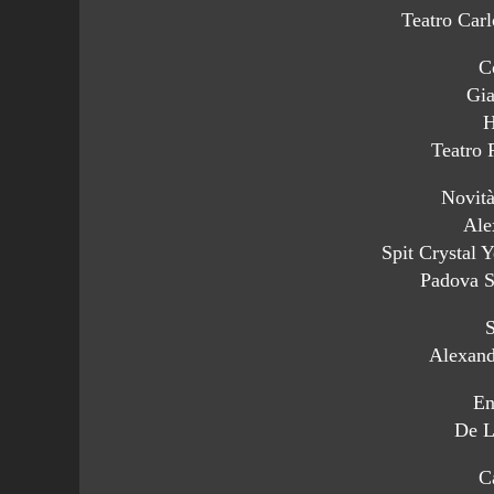
Teatro Car
C
Gia
H
Teatro 
Novità 
Ale
Spit Crystal Y
Padova S
S
Alexand
En
De L
C