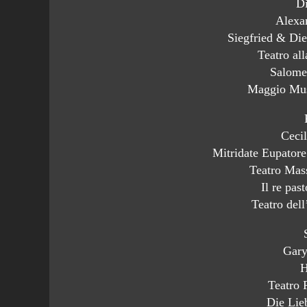
Di
Alexa
Siegfried & Di
Teatro al
Salome
Maggio Mus
Cecil
Mitridate Eupatore
Teatro Mas
Il re pas
Teatro del
Gar
H
Teatro 
Die Lie