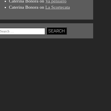
Caterina Bonora
on
Va pensiero
Caterina Bonora
on
La Scortecata
Search
for: