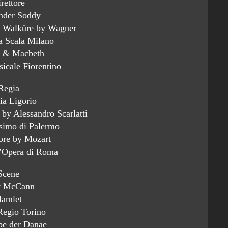
rettore
nder Soddy
e Walküre by Wagner
la Scala Milano
 & Macbeth
icale Fiorentino
Regia
ia Ligorio
 by Alessandro Scarlatti
simo di Palermo
tore by Mozart
l’Opera di Roma
Scene
y McCann
amlet
Regio Torino
be der Danae