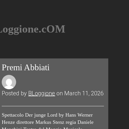
BLoggione.cOM
Premi Abbiati
Posted by
BLoggione
on March 11, 2026
Spettacolo Der junge Lord by Hans Werner
Henze direttore Markus Stenz regia Daniele