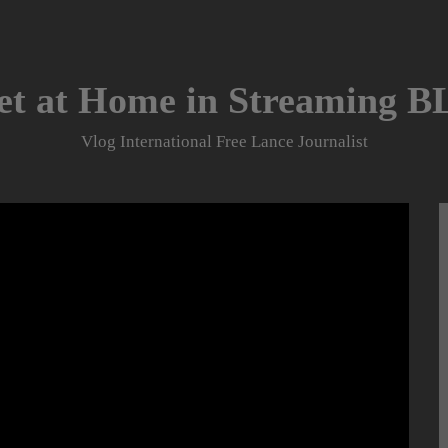
et at Home in Streaming 
Vlog International Free Lance Journalist