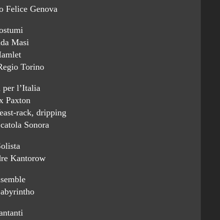
lo Felice Genova
ostumi
da Masi
amlet
Regio Torino
per l’Italia
x Paxton
east-rack, dripping
catola Sonora
olista
re Kantorow
semble
abyrintho
antanti