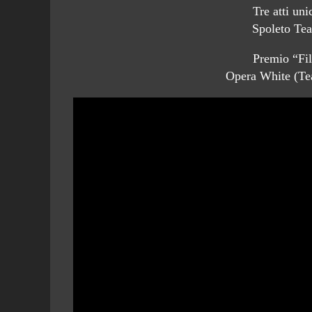
Tre atti un
Spoleto Tea
Premio “Fi
Opera White (Te