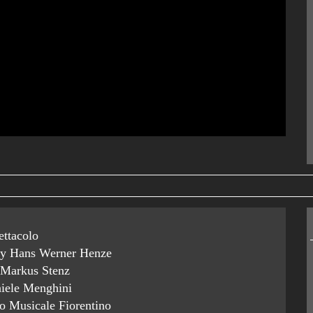
ettacolo
by Hans Werner Henze
e Markus Stenz
niele Menghini
o Musicale Fiorentino