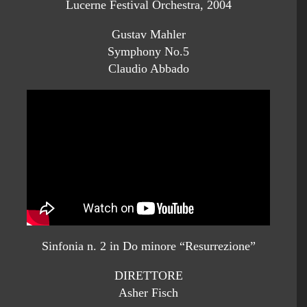
Lucerne Festival Orchestra, 2004
Gustav Mahler
Symphony No.5
Claudio Abbado
Sinfonia n. 2 in Do minore “Resurrezione”
DIRETTORE
Asher Fisch