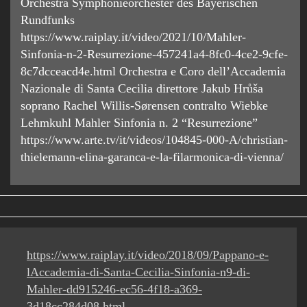
Orchestra Symphonieorchester des Bayerischen
Rundfunks
https://www.raiplay.it/video/2021/10/Mahler-
Sinfonia-n-2-Resurrezione-457241a4-8fc0-4ce2-9cfe-
8c7dcceacd4e.html Orchestra e Coro dell’Accademia
Nazionale di Santa Cecilia direttore Jakub Hrůša
soprano Rachel Willis-Sørensen contralto Wiebke
Lehmkuhl Mahler Sinfonia n. 2 “Resurrezione”
https://www.arte.tv/it/videos/104845-000-A/christian-
thielemann-elina-garanca-e-la-filarmonica-di-vienna/
https://www.raiplay.it/video/2018/09/Pappano-e-
lAccademia-di-Santa-Cecilia-Sinfonia-n9-di-
Mahler-dd915246-ec56-4f18-a369-
3d18cc284d08.html