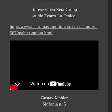
riprese video Zeta Group
audio Teatro La Fenice
http://www.teatromassimo.it/teatro-massimo-tv-
567/mahler-quinta.html
Gustav Mahler
Sinfonia n. 5