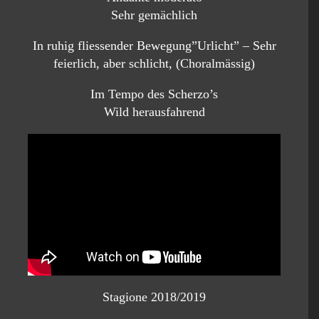
Sehr gemächlich
In ruhig fliessender Bewegung”Urlicht” – Sehr
feierlich, aber schlicht, (Choralmässig)
Im Tempo des Scherzo’s
Wild herausfahrend
Stagione 2018/2019