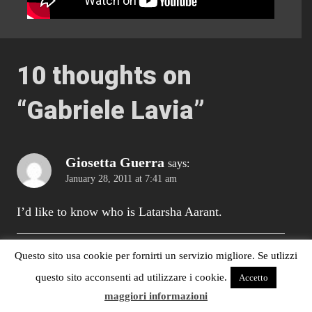
10 thoughts on
“
Gabriele Lavia
”
Giosetta Guerra
says:
January 28, 2011 at 7:41 am
I’d like to know who is Latarsha Aarant.
Questo sito usa cookie per fornirti un servizio migliore. Se utlizzi
questo sito acconsenti ad utilizzare i cookie.
Accetto
Giosetta Guerra
says:
maggiori informazioni
January 19, 2011 at 5:16 pm