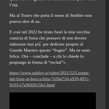
l’età.
Ma al Teatro che porta il nome di Strehler non
potevo dire di no.
E così nel 2022 ho tirato fuori la mia vecchia
camicia di forza che pensavo di non dovere
indossare mai più ̀ per dedicare proprio al
Grande Maestro questo “Sogno”. Ma ne sono
felice. Ora – conclude – a chi lo chiede lo
propongo in forma di “recital”».
https://www.raiplay.it/video/2021/12/Luomo-
dal-fiore-in-bocca-film-7e50a710-a939-497c-
9103-e7a9692615b1.html