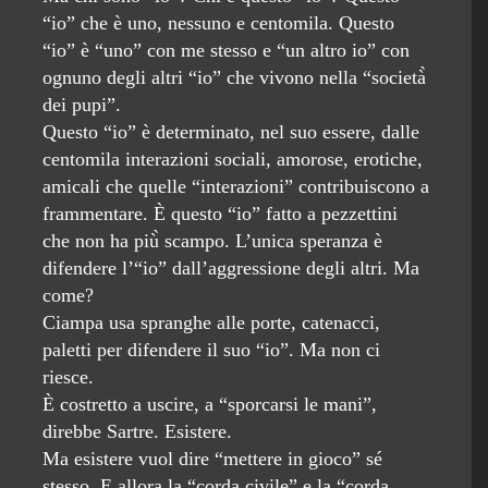
“io” che è uno, nessuno e centomila. Questo
“io” è “uno” con me stesso e “un altro io” con
ognuno degli altri “io” che vivono nella “società̀
dei pupi”.
Questo “io” è determinato, nel suo essere, dalle
centomila interazioni sociali, amorose, erotiche,
amicali che quelle “interazioni” contribuiscono a
frammentare. È questo “io” fatto a pezzettini
che non ha più̀ scampo. L’unica speranza è
difendere l’“io” dall’aggressione degli altri. Ma
come?
Ciampa usa spranghe alle porte, catenacci,
paletti per difendere il suo “io”. Ma non ci
riesce.
È costretto a uscire, a “sporcarsi le mani”,
direbbe Sartre. Esistere.
Ma esistere vuol dire “mettere in gioco” sé
stesso. E allora la “corda civile” e la “corda