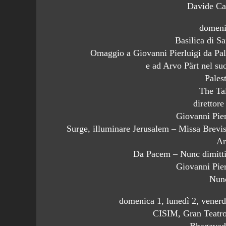
Davide Cav
domeni
Basilica di Sa
Omaggio a Giovanni Pierluigi da Pale
e ad Arvo Pärt nel s
Palest
The Tal
direttore
Giovanni Pier
Surge, illuminare Jerusalem – Missa Brevis
Ar
Da Pacem – Nunc dimitt
Giovanni Pier
Nunc
domenica 1, lunedì 2, venerd
CISIM, Gran Teatro
Bhagavadg