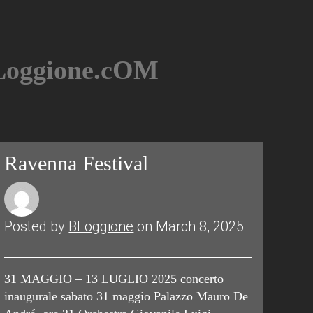
BLoggione.cOM
Ravenna Festival
Posted by
BLoggione
on March 8, 2025
31 MAGGIO – 13 LUGLIO 2025 concerto
inaugurale sabato 31 maggio Palazzo Mauro De