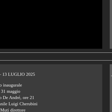
 13 LUGLIO 2025
o inaugurale
o 31 maggio
o De André, ore 21
nile Luigi Cherubini
Muti direttore