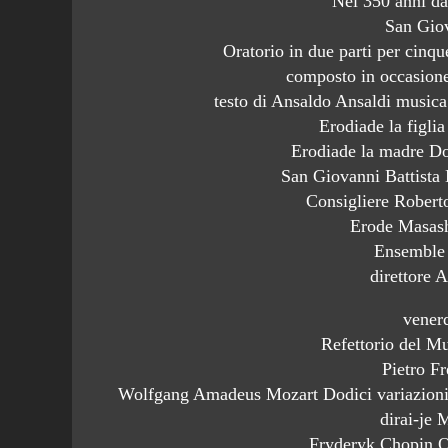
Nei 350 anni da
San Giov
Oratorio in due parti per cinqu
composto in occasion
testo di Ansaldo Ansaldi musica
Erodiade la figlia
Erodiade la madre D
San Giovanni Battista 
Consigliere Robert
Erode Masas
Ensemble
direttore 
vener
Refettorio del M
Pietro Fr
Wolfgang Amadeus Mozart Dodici variazioni 
dirai-je
Fryderyk Chopin Q