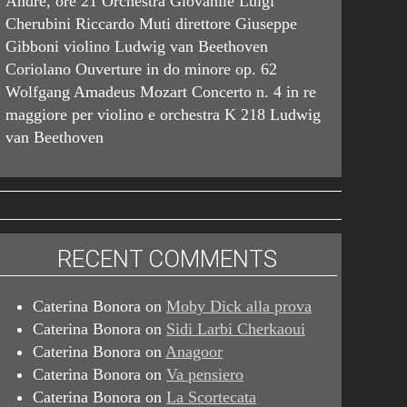
André, ore 21 Orchestra Giovanile Luigi
Cherubini Riccardo Muti direttore Giuseppe
Gibboni violino Ludwig van Beethoven
Coriolano Ouverture in do minore op. 62
Wolfgang Amadeus Mozart Concerto n. 4 in re
maggiore per violino e orchestra K 218 Ludwig
van Beethoven
RECENT COMMENTS
Caterina Bonora
on
Moby Dick alla prova
Caterina Bonora
on
Sidi Larbi Cherkaoui
Caterina Bonora
on
Anagoor
Caterina Bonora
on
Va pensiero
Caterina Bonora
on
La Scortecata