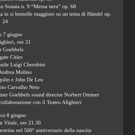
in Sonata n. 9 “Messa nera” op. 68
a in si bemolle maggiore su un tema di Händel op.
24
o 7 giugno
ighieri, ore 21
r Goebbels
gate Cities
nile Luigi Cherubini
 Andrea Molino
golin e John De Leo
ípio Carvalho Neto
einer Goebbels sound director Norbert Ommer
ollaborazione con il Teatro Alighieri
ca 8 giugno
n Vitale, ore 21.30
strina nel 500° anniversario della nascita