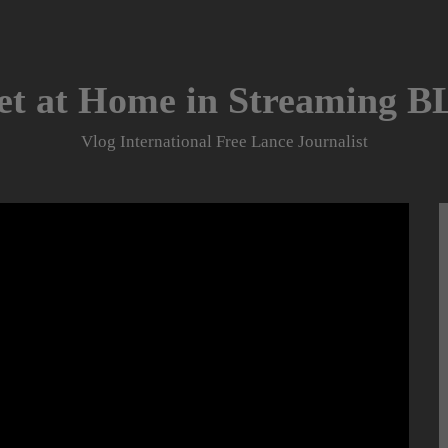
et at Home in Streaming 
Vlog International Free Lance Journalist