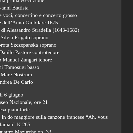
lla prima esecuzione
anni Battista
e voci, concertino e concerto grosso
e dell’Anno Giubilare 1675
 di Alessandro Stradella (1643-1682)
 Silvia Frigato soprano
orota Szczepanska soprano
Danilo Pastore controtenore
o Manuel Zangari tenore
hi Tomosugi basso
 Mare Nostrum
Andrea De Carlo
dì 6 giugno
useo Nazionale, ore 21
esa pianoforte
in do maggiore sulla canzone francese “Ah, vous
 Maman” K 265
uattro Mazurche op. 33