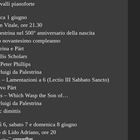
alli pianoforte
ca 1 giugno
n Vitale, ore 21.30
strina nel 500° anniversario della nascita
uo novantesimo compleanno
rina e Pärt
lis Scholars
 Peter Phillips
luigi da Palestrina
 – Lamentazioni a 6 (Lectio III Sabbato Sancto)
vo Pärt
is – Which Wasp the Son of…
luigi da Palestrina
 dimittis
ì 6, sabato 7 e domenica 8 giugno
 di Lido Adriano, ore 20
īta¯ भगवद्गीता