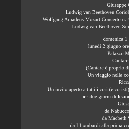
Giuseppe 
Ludwig van Beethoven Coriol
Wolfgang Amadeus Mozart Concerto n. 4 
Ludwig van Beethoven Sinf
domenica 1 
lunedì 2 giugno or
Palazzo M
Cantare
(Cantare è proprio d
Un viaggio nella cor
Ricc
Un invito aperto a tutti i cori (e corist
per due giorni di lezi
Gius
da Nabucco
da Macbeth “
da I Lombardi alla prima c