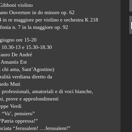
Gibboni violino
ano Ouverture in do minore op. 62
in re maggiore per violino e orchestra K 218
onia n. 7 in la maggiore op. 92
giugno ore 15-20
e 10.30-13 e 15.30-18.30
auro De André
 Amantis Est
i chi ama, Sant’Agostino)
alità verdiana diretto da
ardo Muti
i) professionali, amatoriali e di voci bianche,
oni, prove e approfondimenti
eppe Verdi
 “Va’, pensiero”
Patria oppressa!”
rociata “Jerusalem! …Jerusalem!”