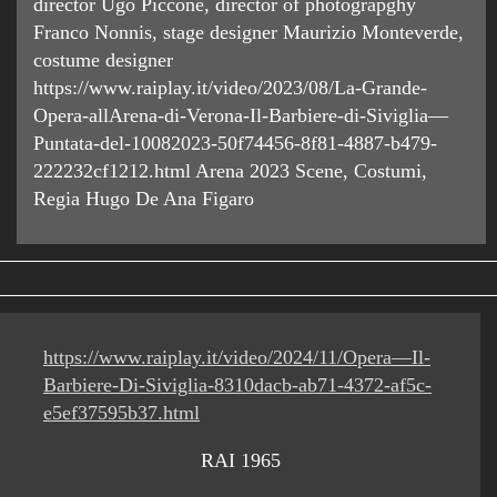
director Ugo Piccone, director of photograpghy
Franco Nonnis, stage designer Maurizio Monteverde,
costume designer
https://www.raiplay.it/video/2023/08/La-Grande-
Opera-allArena-di-Verona-Il-Barbiere-di-Siviglia—
Puntata-del-10082023-50f74456-8f81-4887-b479-
222232cf1212.html Arena 2023 Scene, Costumi,
Regia Hugo De Ana Figaro
https://www.raiplay.it/video/2024/11/Opera—Il-
Barbiere-Di-Siviglia-8310dacb-ab71-4372-af5c-
e5ef37595b37.html
RAI 1965