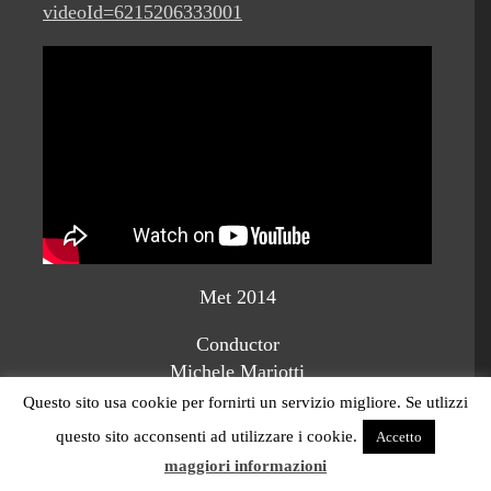
videoId=6215206333001
Met 2014
Conductor
Michele Mariotti
Questo sito usa cookie per fornirti un servizio migliore. Se utlizzi
Regia
questo sito acconsenti ad utilizzare i cookie.
Accetto
Bartlett Sher
maggiori informazioni