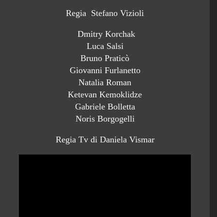
Regia Stefano Vizioli
Dmitry Korchak
Luca Salsi
Bruno Praticò
Giovanni Furlanetto
Natalia Roman
Ketevan Kemoklidze
Gabriele Bolletta
Noris Borgogelli
Regia Tv di Daniela Vismar