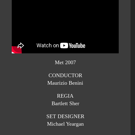
Met 2007
CONDUCTOR
Maurizio Benini
REGIA
Bartlett Sher
SET DESIGNER
Michael Yeargan