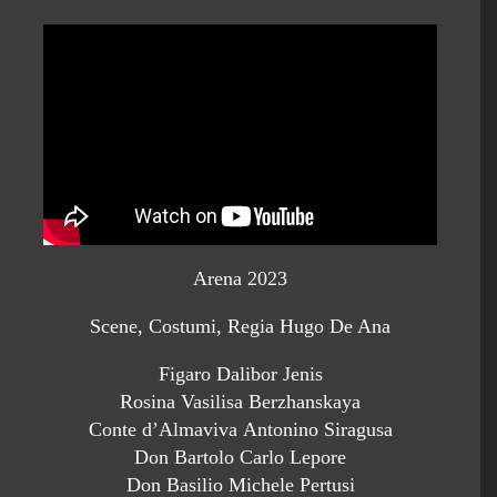
Arena 2023
Scene, Costumi, Regia Hugo De Ana
Figaro Dalibor Jenis
Rosina Vasilisa Berzhanskaya
Conte d’Almaviva Antonino Siragusa
Don Bartolo Carlo Lepore
Don Basilio Michele Pertusi