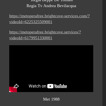
Regia Tv Andrea Bevilacqua
https://metoperafree.brightcove-services.com/?
videoId=6225325509001
https://metoperafree.brightcove.services/?
videoId=6179951330001
Met 1988