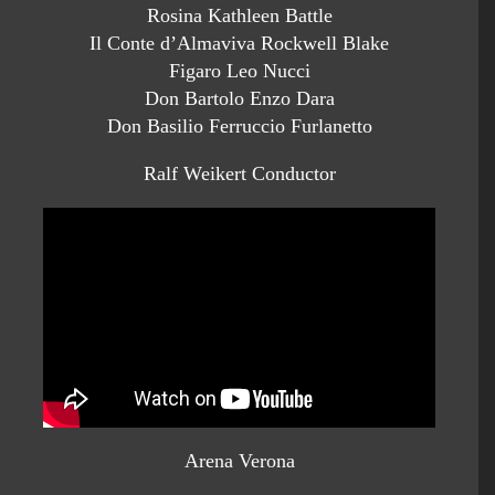
Rosina Kathleen Battle
Il Conte d’Almaviva Rockwell Blake
Figaro Leo Nucci
Don Bartolo Enzo Dara
Don Basilio Ferruccio Furlanetto
Ralf Weikert Conductor
Arena Verona