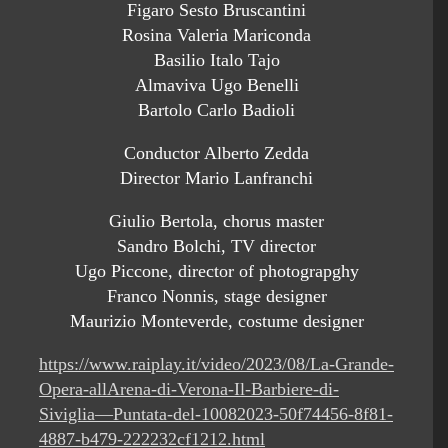
Figaro Sesto Bruscantini
Rosina Valeria Mariconda
Basilio Italo Tajo
Almaviva Ugo Benelli
Bartolo Carlo Badioli
Conductor Alberto Zedda
Director Mario Lanfranchi
Giulio Bertola, chorus master
Sandro Bolchi, TV director
Ugo Piccone, director of photograpghy
Franco Nonnis, stage designer
Maurizio Monteverde, costume designer
https://www.raiplay.it/video/2023/08/La-Grande-
Opera-allArena-di-Verona-Il-Barbiere-di-
Siviglia—Puntata-del-10082023-50f74456-8f81-
4887-b479-222232cf1212.html