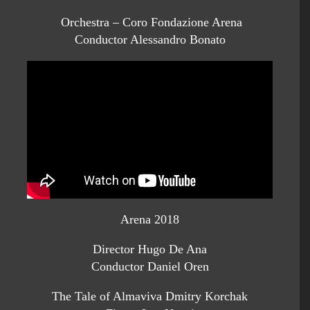
Orchestra – Coro Fondazione Arena
Conductor Alessandro Bonato
Arena 2018
Director Hugo De Ana
Conductor Daniel Oren
The Tale of Almaviva Dmitry Korchak