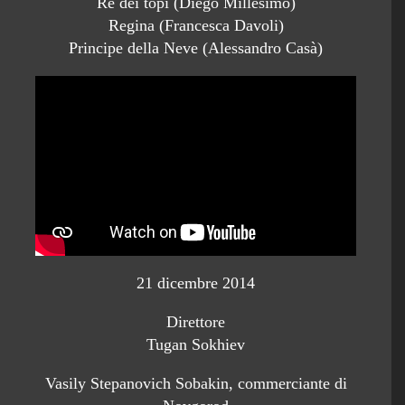
Re dei topi (Diego Millesimo)
Regina (Francesca Davoli)
Principe della Neve (Alessandro Casà)
21 dicembre 2014
Direttore
Tugan Sokhiev
Vasily Stepanovich Sobakin, commerciante di