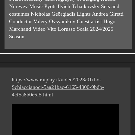
Nureyev Music Pyotr Ilyich Tchaikovsky Sets and
costumes Nicholas Geōrgiadīs Lights Andrea Giretti
Conductor Valery Ovsyanikov Guest artist Hugo
Marchand Video Vito Lorusso Scala 2024/2025
Season
https://www.raiplay.it/video/2023/01/Lo-
Schiaccianoci-5aa21bac-6165-4300-9bdb-
4cf5a8b0e6f5.html