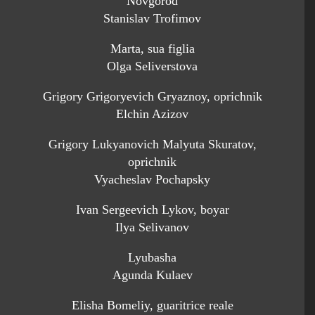
Novgorod
Stanislav Trofimov
Marta, sua figlia
Olga Seliverstova
Grigory Grigoryevich Gryaznoy, oprichnik
Elchin Azizov
Grigory Lukyanovich Malyuta Skuratov,
oprichnik
Vyacheslav Pochapsky
Ivan Sergeevich Lykov, boyar
Ilya Selivanov
Lyubasha
Agunda Kulaev
Elisha Bomeliy, guaritrice reale