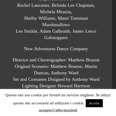
Rachel Lancaster, Belinda Lee Chapman,
Michela Meazza,
Shelby Williams, Mami Tomotani
Marshmallows
Lee Smikle, Adam Galbraith, James Leece
Gobstoppers
New Adventures Dance Company
Director and Choreographer: Matthew Bourne
Original Scenario: Matthew Bourne, Martin
Duncan, Anthony Ward
Set and Costumes Disigned by Anthony Ward
Lighting Designer Howard Harrison
Sound Designer Paul Groothuis
Questo sito usa cookie per fornirti un servizio migliore. Se utlizzi
Music by Pyotr Ilyich Tchaikovsky
questo sito acconsenti ad utilizzare i cookie.
Accetto
maggiori informazioni
Royal Philharmonic Concert Orchestra