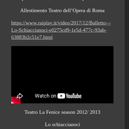
Allestimento Teatro dell’Opera di Roma
https://www.raiplay.it/video/2017/12/Balletto—
Lo-Schiaccianoci-e0275cd9-1e5d-477c-93ab-
63883b2c51e7.html
Teatro La Fenice season 2012/ 2013
Lo schiaccianoci