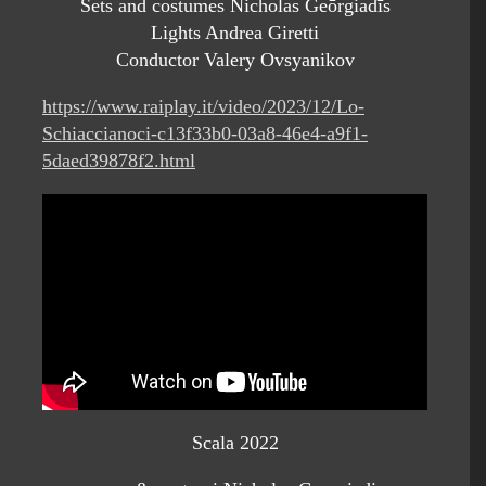
Sets and costumes Nicholas Geōrgiadīs
Lights Andrea Giretti
Conductor Valery Ovsyanikov
https://www.raiplay.it/video/2023/12/Lo-
Schiaccianoci-c13f33b0-03a8-46e4-a9f1-
5daed39878f2.html
Scala 2022