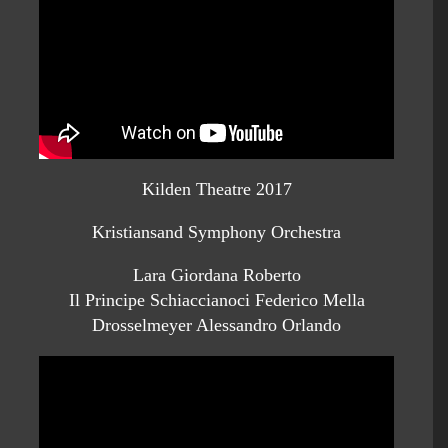
Kilden Theatre 2017
Kristiansand Symphony Orchestra
Lara Giordana Roberto
Il Principe Schiaccianoci Federico Mella
Drosselmeyer Alessandro Orlando