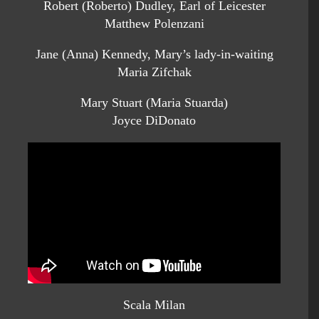
Robert (Roberto) Dudley, Earl of Leicester
Matthew Polenzani
Jane (Anna) Kennedy, Mary’s lady-in-waiting
Maria Zifchak
Mary Stuart (Maria Stuarda)
Joyce DiDonato
Scala Milan