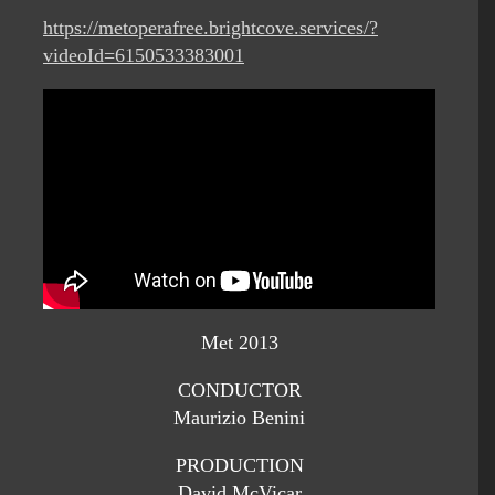
https://metoperafree.brightcove.services/?
videoId=6150533383001
Met 2013
CONDUCTOR
Maurizio Benini
PRODUCTION
David McVicar