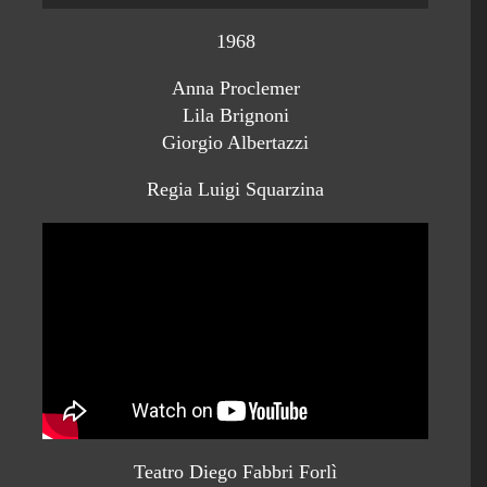
1968
Anna Proclemer
Lila Brignoni
Giorgio Albertazzi
Regia Luigi Squarzina
Teatro Diego Fabbri Forlì