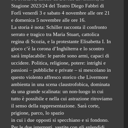
Stagione 2023/24 del Teatro Diego Fabbri di
Forlì venerdì 3 e sabato 4 novembre alle ore 21
e domenica 5 novembre alle ore 16.
La storia è nota: Schiller racconta il confronto
serrato e tragico tra Maria Stuart, cattolica
regina di Scozia, e la protestante Elisabetta I. In
gioco c’è la corona d’Inghilterra e lo scontro
sarà implacabile: le parole sono armi, capaci di
uccidere. Politica, religione, potere: intrighi e
passioni – pubbliche e private – si mescolano in
questo violento affresco storico che Livermore
ambienta in una scena claustrofobica, dominata
da una grande scalinata: un non-luogo in cui
tutto è possibile e nella cui astrazione ritroviamo
il senso della rappresentazione. Sarà corte,
prigione, parco, lo spazio
in cui i due opposti si specchiano e si fondono.
Per le due interpreti, vestite con gli splendidi