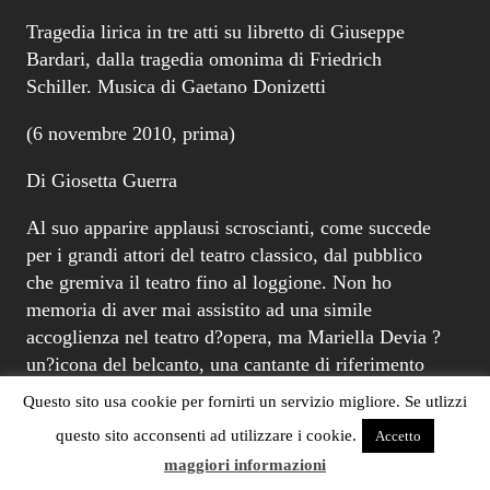
Tragedia lirica in tre atti su libretto di Giuseppe
Bardari, dalla tragedia omonima di Friedrich
Schiller. Musica di Gaetano Donizetti
(6 novembre 2010, prima)
Di Giosetta Guerra
Al suo apparire applausi scroscianti, come succede
per i grandi attori del teatro classico, dal pubblico
che gremiva il teatro fino al loggione. Non ho
memoria di aver mai assistito ad una simile
accoglienza nel teatro d?opera, ma Mariella Devia ?
un?icona del belcanto, una cantante di riferimento
per la gestione del mezzo vocale, per gli esercizi di
Questo sito usa cookie per fornirti un servizio migliore. Se utlizzi
alto virtuosismo, per il controllo eccezionale del
questo sito acconsenti ad utilizzare i cookie.
Accetto
fiato, per la melodiosit? infinita del canto, per la
maggiori informazioni
pulizia incontaminata del suono, per la sublimit? dei