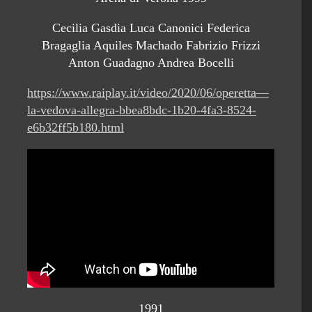
Cecilia Gasdia Luca Canonici Federica
Bragaglia Aquiles Machado Fabrizio Frizzi
Anton Guadagno Andrea Bocelli
https://www.raiplay.it/video/2020/06/operetta—
la-vedova-allegra-bbea8bdc-1b20-4fa3-8524-
e6b32ff5b180.html
1991