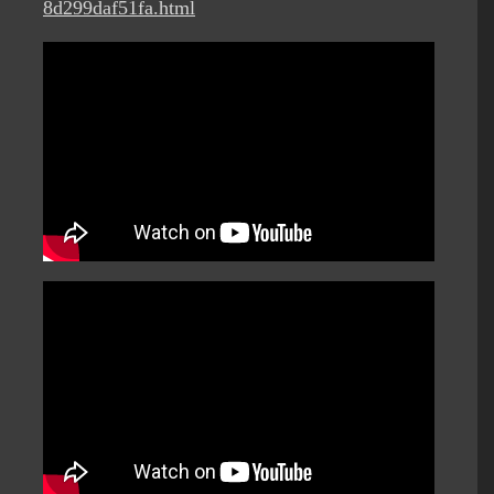
8d299daf51fa.html