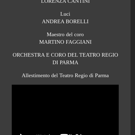
LORENZA CANTINI
Luci
ANDREA BORELLI
Maestro del coro
MARTINO FAGGIANI
ORCHESTRA E CORO DEL TEATRO REGIO
DI PARMA
Allestimento del Teatro Regio di Parma