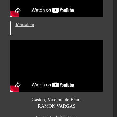
Jérusalem
Gaston, Vicomte de Béarn
RAMON VARGAS