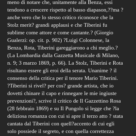
meno di notare che, unitamente alla Benza, essi
tendono a crescere rispetto al basso diapason,??ma ?
anche vero che lo stesso critico riconosce che la
Stolz merit? grandi applausi e che Tiberini fu
sublime come attore e come cantante.? (Giorgio
Gualerzi: op. cit. p. 902) ?Luigi Colonnese, la
Benza, Rota, Tiberini gareggiarono a chi meglio.?
(La Lombardia dalla Gazzetta Musicale di Milano,
n. 9; 3 marzo 1869, p. 66). La Stolz, Tiberini e Rota
risultano essere gli eroi della serata. Unanime ? il
consenso della critica per il tenore Mario Tiberini.
?Tiberini si rivel? per cos? grande artista, che io
dovetti chinare il capo e rinnegare le mie ingiuste
prevenzioni?, scrive il critico de Il Gazzettino Rosa
(28 febbraio 1869) e su Il Pungolo si legge che ?la
deliziosa romanza con cui si apre il terzo atto ? stata
cantata dal Tiberini con quell?accento di cui egli
solo possiede il segreto, e con quella correttezza