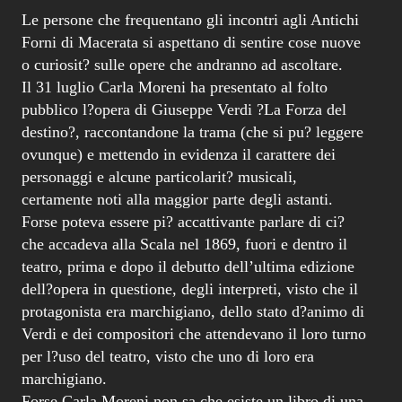
Le persone che frequentano gli incontri agli Antichi
Forni di Macerata si aspettano di sentire cose nuove
o curiosit? sulle opere che andranno ad ascoltare.
Il 31 luglio Carla Moreni ha presentato al folto
pubblico l?opera di Giuseppe Verdi ?La Forza del
destino?, raccontandone la trama (che si pu? leggere
ovunque) e mettendo in evidenza il carattere dei
personaggi e alcune particolarit? musicali,
certamente noti alla maggior parte degli astanti.
Forse poteva essere pi? accattivante parlare di ci?
che accadeva alla Scala nel 1869, fuori e dentro il
teatro, prima e dopo il debutto dell’ultima edizione
dell?opera in questione, degli interpreti, visto che il
protagonista era marchigiano, dello stato d?animo di
Verdi e dei compositori che attendevano il loro turno
per l?uso del teatro, visto che uno di loro era
marchigiano.
Forse Carla Moreni non sa che esiste un libro di una