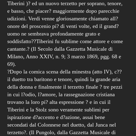
Tiberini )? ed un nuovo terzetto per soprano, tenore,
e basso, che piacer? maggiormente dopo parecchie
udizioni. Verdi venne gloriosamente chiamato all?
onore del proscenio pi? di venti volte, ed il grand?
uomo ne sembrava profondamente grato e
soddisfatto??Tiberini fu sublime come attore e come
cantante.? (Il Secolo dalla Gazzetta Musicale di
Milano, Anno XXIV, n. 9; 3 marzo 1869, pgg. 68 e
69).
?Dopo la comica scena della minestra (atto IV), c??
il duetto tra baritono e tenore, quindi la grande aria
della donna e finalmente il terzetto finale ? tre pezzi
in cui l?odio, l?amore, la rassegnazione cristiana
trovano la loro pi? alta espressione ? e in cui il
Tiberini e la Stolz sono veramente sublimi per
ispirazione d?accento e d?azione, assai bene
secondati dal Colonnese nel duetto, dal Junca nel
terzetto?. (Il Pungolo, dalla Gazzetta Musicale di