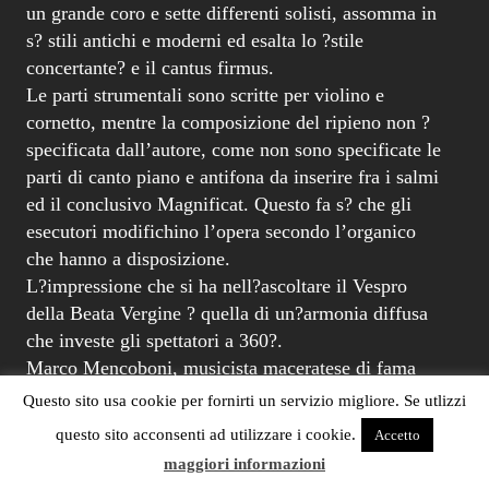
un grande coro e sette differenti solisti, assomma in
s? stili antichi e moderni ed esalta lo ?stile
concertante? e il cantus firmus.
Le parti strumentali sono scritte per violino e
cornetto, mentre la composizione del ripieno non ?
specificata dall’autore, come non sono specificate le
parti di canto piano e antifona da inserire fra i salmi
ed il conclusivo Magnificat. Questo fa s? che gli
esecutori modifichino l’opera secondo l’organico
che hanno a disposizione.
L?impressione che si ha nell?ascoltare il Vespro
della Beata Vergine ? quella di un?armonia diffusa
che investe gli spettatori a 360?.
Marco Mencoboni, musicista maceratese di fama
internazionale, allievo come Ton Koopman di
Questo sito usa cookie per fornirti un servizio migliore. Se utlizzi
Gustav Leonhardt (uno dei pionieri della filologia
questo sito acconsenti ad utilizzare i cookie.
Accetto
barocchista), e particolarmente attivo nel recupero
maggiori informazioni
delle antiche prassi esecutive del repertorio musicale