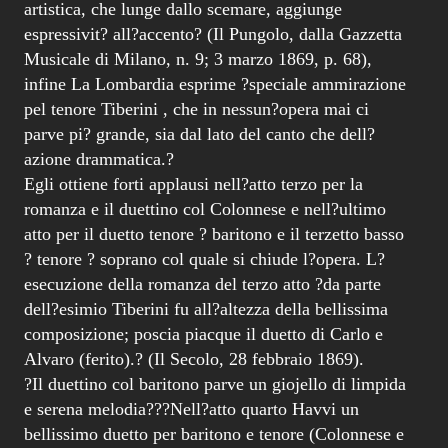
artistica, che lunge dallo scemare, aggiunge
espressivit? all?accento? (Il Pungolo, dalla Gazzetta
Musicale di Milano, n. 9; 3 marzo 1869, p. 68),
infine La Lombardia esprime ?speciale ammirazione
pel tenore Tiberini , che in nessun?opera mai ci
parve pi? grande, sia dal lato del canto che dell?
azione drammatica.?
Egli ottiene forti applausi nell?atto terzo per la
romanza e il duettino col Colonnese e nell?ultimo
atto per il duetto tenore ? baritono e il terzetto basso
? tenore ? soprano col quale si chiude l?opera. L?
esecuzione della romanza del terzo atto ?da parte
dell?esimio Tiberini fu all?altezza della bellissima
composizione; poscia piacque il duetto di Carlo e
Alvaro (ferito).? (Il Secolo, 28 febbraio 1869).
?Il duettino col baritono parve un giojello di limpida
e serena melodia???Nell?atto quarto Havvi un
bellissimo duetto per baritono e tenore (Colonnese e