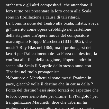
orchestra e gli altri compositori, che attendono il
loro turno per presentare la loro opera alla Scala,
sono in fibrillazione a causa di tali ritardi.
La Commissione del Teatro alla Scala, infatti, aveva
gi? inserito come opera d?obbligo nel cartellone
della stagione un?opera nuova del compositore
marchigiano Filippo Marchetti (1831-1902), che
music? Ruy Blas nel 1869, ma il prolungarsi dei
lavori per l?allestimento de La Forza del destino, la
confina alla fine della stagione, l?opera andr? in
scena alla Scala il 5 aprile dello stesso anno con
Tiberini nel ruolo protagonista.
?Montuoro e Marchetti si sono messi l?anima in
pace, giacch? volle il destino che in causa della ?
Forza del destino? essi sieno forzati ad aspettare che
le loro opere sieno date per ultime. Il ?Pungolo? per
tranquillizzare Marchetti, dice che Tiberini ha
prolungato il suo contratto, ma sino ad ora questo