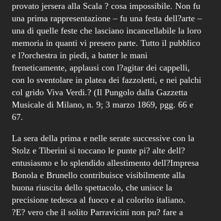
provato jersera alla Scala ? cosa impossibile. Non fu
una prima rappresentazione – fu una festa dell?arte –
una di quelle feste che lasciano incancellabile la loro
memoria in quanti vi presero parte. Tutto il pubblico
e l?orchestra in piedi, a batter le mani
freneticamente, applausi con l?agitar dei cappelli,
con lo sventolare in platea dei fazzoletti, e nei palchi
col grido Viva Verdi.? (Il Pungolo dalla Gazzetta
Musicale di Milano, n. 9; 3 marzo 1869, pgg. 66 e
67.
La sera della prima e nelle serate successive con la
Stolz e Tiberini si toccano le punte pi? alte dell?
entusiasmo e lo splendido allestimento dell?Impresa
Bonola e Brunello contribuisce visibilmente alla
buona riuscita dello spettacolo, che unisce la
precisione tedesca al fuoco e al colorito italiano.
?E? vero che il solito Parravicini non pu? fare a