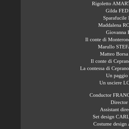
Rigoletto AM
Gilda FE
Sparafucil
Maddalena 
Giovanna
Il conte di Monte
Marullo ST
Matteo Bor
Il conte di Cep
La contessa di Cep
Un paggi
Un usciere 
Conductor FRA
Directo
Assistant di
Set design C
Costume desig