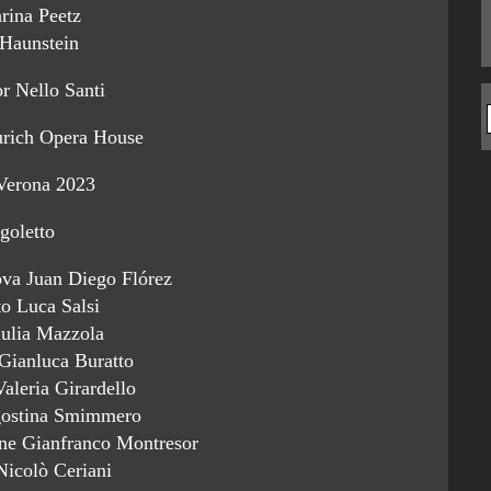
rina Peetz
 Haunstein
r Nello Santi
urich Opera House
Verona 2023
goletto
ova Juan Diego Flórez
to Luca Salsi
iulia Mazzola
 Gianluca Buratto
aleria Girardello
ostina Smimmero
one Gianfranco Montresor
Nicolò Ceriani