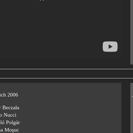
ich 2006
r Beczała
o Nucci
ló Polgár
na Moşuc