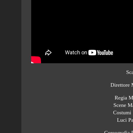
Sc
Direttore
Regia M
Scene Ma
Costumi 
Luci P
Coreografia 