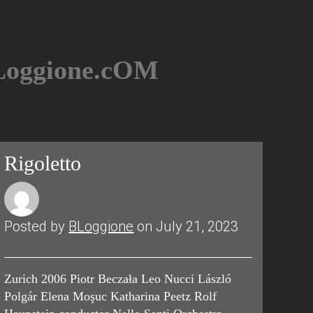
BLoggione.cOM
Rigoletto
Posted by
BLoggione
on July 21, 2023
Zurich 2006 Piotr Beczała Leo Nucci László
Polgár Elena Moşuc Katharina Peetz Rolf