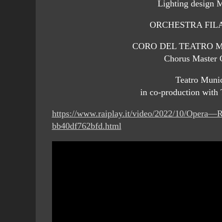
Lighting desi
ORCHESTRA FIL
CORO DEL TEATRO M
Chorus Maste
Teatro Munic
in co-production with
https://www.raiplay.it/video/2022/10/Opera—
bb40df762bfd.html