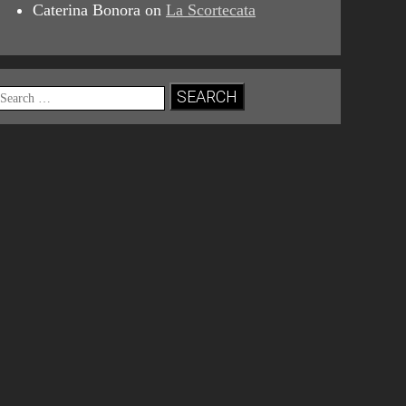
Caterina Bonora
on
La Scortecata
Search
for: