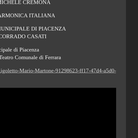
gn MICHELE CREMONA
ARMONICA ITALIANA
UNICIPALE DI PIACENZA
r CORRADO CASATI
ipale di Piacenza
 Teatro Comunale di Ferrara
Rigoletto-Mario-Martone-91298623-ff17-47d4-a5d0-