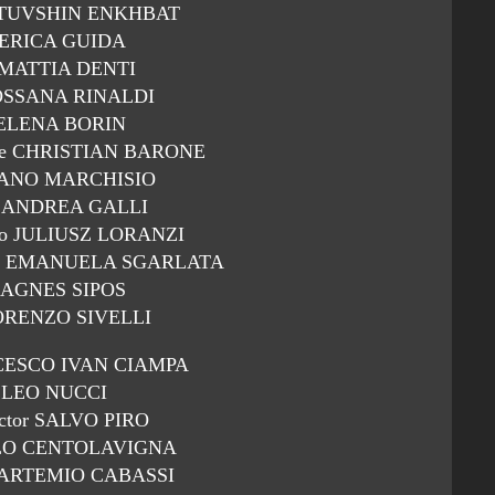
ARTUVSHIN ENKHBAT
DERICA GUIDA
e MATTIA DENTI
ROSSANA RINALDI
 ELENA BORIN
rone CHRISTIAN BARONE
EFANO MARCHISIO
sa ANDREA GALLI
rano JULIUSZ LORANZI
rano EMANUELA SGARLATA
o AGNES SIPOS
LORENZO SIVELLI
NCESCO IVAN CIAMPA
r LEO NUCCI
rector SALVO PIRO
ARLO CENTOLAVIGNA
n ARTEMIO CABASSI