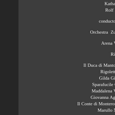
Katha
Rolf
conducto
Orchestra Z
Arena 
Ri
Il Duca di Mant
Rigolet
Gilda G
Sparafucile
Maddalena V
Giovanna Ag
Il Conte di Monter
Marullo 