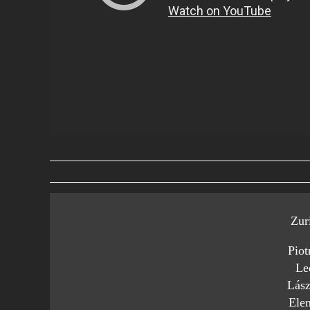
Zur
Piot
Le
Lász
Ele