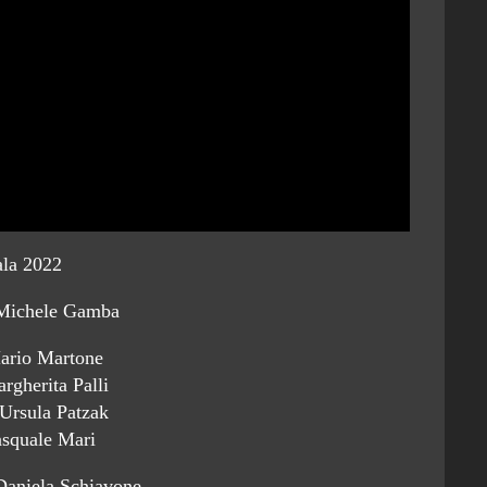
ala 2022
 Michele Gamba
ario Martone
rgherita Palli
Ursula Patzak
asquale Mari
Daniela Schiavone