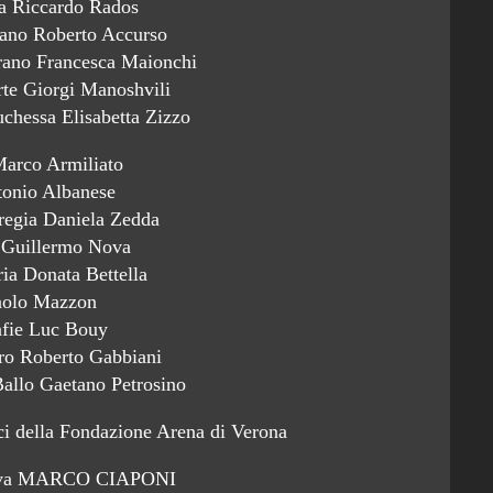
a Riccardo Rados
rano Roberto Accurso
rano Francesca Maionchi
rte Giorgi Manoshvili
chessa Elisabetta Zizzo
Marco Armiliato
tonio Albanese
 regia Daniela Zedda
 Guillermo Nova
ia Donata Bettella
aolo Mazzon
afie Luc Bouy
ro Roberto Gabbiani
Ballo Gaetano Petrosino
ci della Fondazione Arena di Verona
tova MARCO CIAPONI