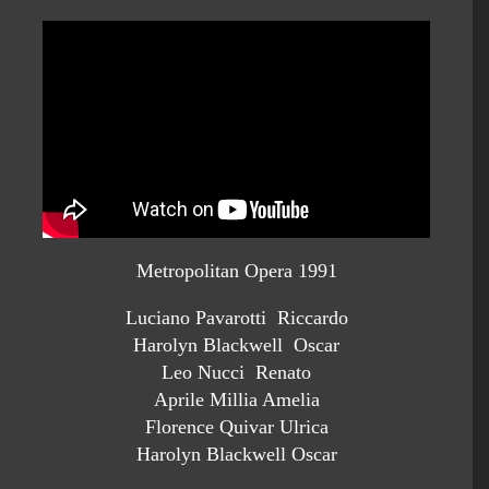
Metropolitan Opera 1991
Luciano Pavarotti Riccardo
Harolyn Blackwell Oscar
Leo Nucci Renato
Aprile Millia Amelia
Florence Quivar Ulrica
Harolyn Blackwell Oscar