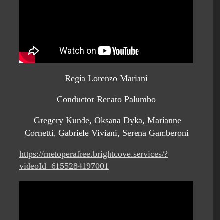
Regia Lorenzo Mariani
Conductor Renato Palumbo
Gregory Kunde, Oksana Dyka, Marianne
Cornetti, Gabriele Viviani, Serena Gamberoni
https://metoperafree.brightcove.services/?
videoId=6155284197001