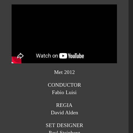
Met 2012
CONDUCTOR
Fabio Luisi
REGIA
David Alden
SET DESIGNER
Paul Steinberg