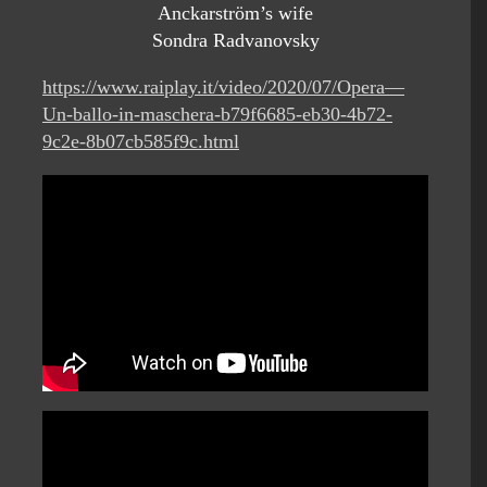
Anckarström’s wife
Sondra Radvanovsky
https://www.raiplay.it/video/2020/07/Opera—
Un-ballo-in-maschera-b79f6685-eb30-4b72-
9c2e-8b07cb585f9c.html