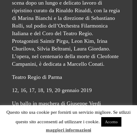
scena dopo un lungo e delicato lavoro di
ripristino curato da Rinaldo Rinaldi, con la regia
di Marina Bianchi e la direzione di Sebastiano
Rolli, sul podio dell’Orchestra Filarmonica
Italiana e del Coro del Teatro Regio.
Protagonisti Saimir Pirgu, Leon Kim, Irina
Churilova, Silvia Beltrami, Laura Giordano.
L’opera, nel centenario della morte di Cleofonte
Campanini, è dedicata a Marcello Conati.
Teatro Regio di Parma
12, 16, 17, 18, 19, 20 gennaio 2019
Un ballo in maschera di Giuseppe Verdi
inaugura la Stagione Lirica 2019 del Teatro
Questo sito usa cookie per fornirti un servizio migliore. Se utlizzi
Regio di Parma sabato 12 gennaio 2019 alle ore
questo sito acconsenti ad utilizzare i cookie.
Accetto
20.00 (repliche 16, 17, 18, 19, 20 gennaio),
maggiori informazioni
nello storico allestimento realizzato da Giuseppe