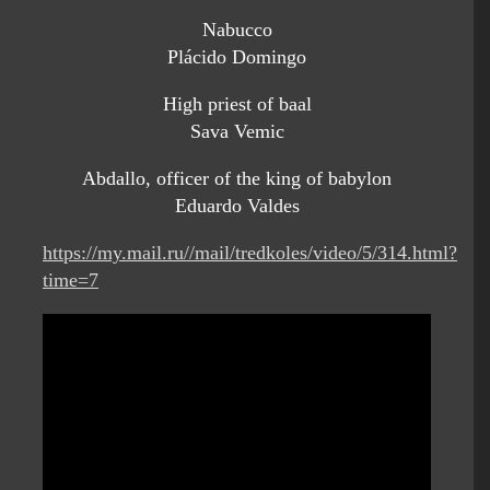
Nabucco
Plácido Domingo
High priest of baal
Sava Vemic
Abdallo, officer of the king of babylon
Eduardo Valdes
https://my.mail.ru//mail/tredkoles/video/5/314.html?
time=7