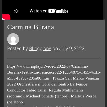
Carmina Burana
Posted by
BLoggione
on July 9, 2022
https://www.raiplay.it/video/2022/07/Carmina-
Burana-Teatro-La-Fenice-2022-1dc64875-1455-4cd1-
a533-f3a9c7295a88.htm Piazza San Marco Venezia
2022 Orchestra e il Coro del Teatro La Fenice
Conductor Fabio Luisi Regula Mühlemann
(soprano), Michael Schade (tenore), Markus Werba
(baritono)