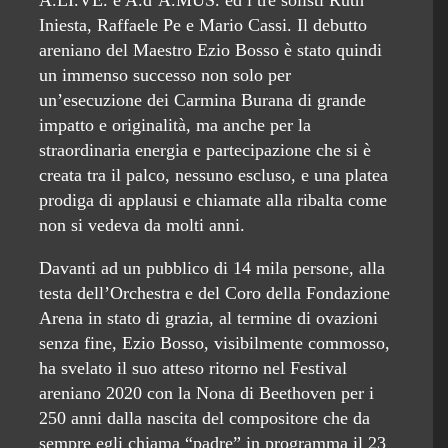
A.LI.VE. e A.d’A.MUS. ed i tre solisti Ruth
Iniesta, Raffaele Pe e Mario Cassi. Il debutto
areniano del Maestro Ezio Bosso è stato quindi
un immenso successo non solo per
un’esecuzione dei Carmina Burana di grande
impatto e originalità, ma anche per la
straordinaria energia e partecipazione che si è
creata tra il palco, nessuno escluso, e una platea
prodiga di applausi e chiamate alla ribalta come
non si vedeva da molti anni.
Davanti ad un pubblico di 14 mila persone, alla
testa dell’Orchestra e del Coro della Fondazione
Arena in stato di grazia, al termine di ovazioni
senza fine, Ezio Bosso, visibilmente commosso,
ha svelato il suo atteso ritorno nel Festival
areniano 2020 con la Nona di Beethoven per i
250 anni dalla nascita del compositore che da
sempre egli chiama “padre” in programma il 23