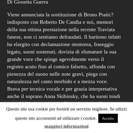
Di Giosetta Guerra
Viene annunciata la sostituzione di Bruno Pratic?
indisposto con Roberto De Candia e noi, memori
della sua ottima prestazione nella recente Traviata
fanese, non ci sentiamo defraudati. Il baritono infatti
ha elargito con declamazione stentorea, fraseggio
legato, suoni sostenuti, dovizia di sfumature la sua
grande voce che spinge agevolmente verso il
registro acuto fino al comico falsetto, affonda con
pienezza del suono nelle note gravi, piega con
naturalezza nel canto morbido e a mezza voce.
Brava per tecnica vocale e per grazia interpretativa
anche il soprano Anna Skibinsky, che ha suoni tondi
e morbidi nei centri, cristallini e lucenti nella
Questo sito usa cookie per fornirti un servizio migliore. Se utlizzi
tessitura acuta e sovracuta, un?incredibile tenuta del
fiato ed un bel modo di porgere anche con l?uso
questo sito acconsenti ad utilizzare i cookie.
Accetto
della messa di voce.
maggiori informazioni