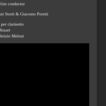
Kim conductor
nni Storti & Giacomo Poretti
per clarinetto
ozart
abrizio Meloni