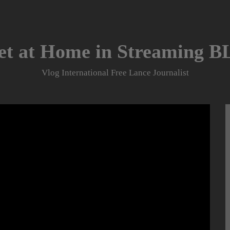
et at Home in Streaming 
Vlog International Free Lance Journalist