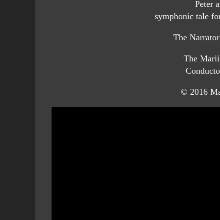
Peter 
symphonic tale for
The Narrato
The Marii
Conducto
© 2016 Ma