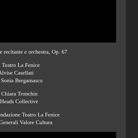
 recitante e orchestra, Op. 67
l Teatro La Fenice
Alvise Casellati
e Sonia Bergamasco
i Chiara Tronchin
Heads Collective
ondazione Teatro La Fenice
 Generali Valore Cultura