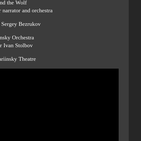
and the Wolf
 narrator and orchestra
r Sergey Bezrukov
nsky Orchestra
r Ivan Stolbov
riinsky Theatre