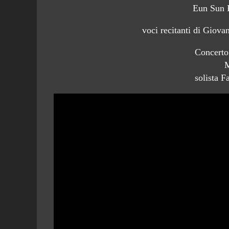
Eun Sun 
voci recitanti di Giova
Concerto 
M
solista F