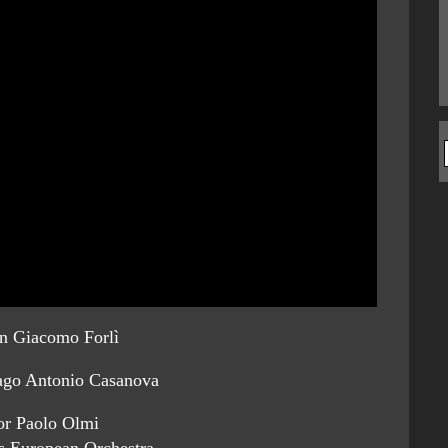
an Giacomo Forlì
ago Antonio Casanova
or Paolo Olmi
s European Orchestra