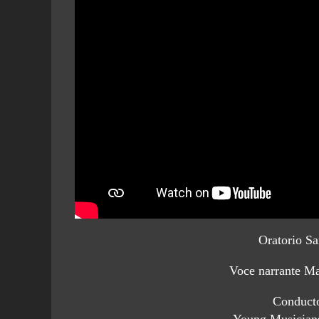
Oratorio S
Voce narrante M
Conduct
Young Musician