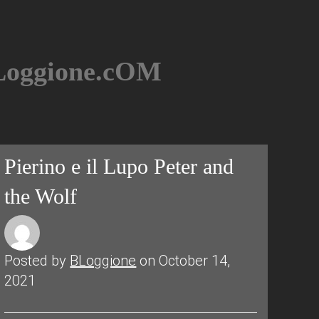
BLoggione.cOM
Pierino e il Lupo Peter and
the Wolf
Posted by
BLoggione
on October 14,
2021