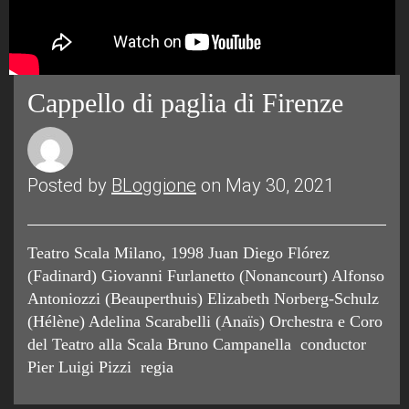
Cappello di paglia di Firenze
Posted by
BLoggione
on May 30, 2021
Teatro Scala Milano, 1998 Juan Diego Flórez
(Fadinard) Giovanni Furlanetto (Nonancourt) Alfonso
Antoniozzi (Beauperthuis) Elizabeth Norberg-Schulz
(Hélène) Adelina Scarabelli (Anaïs) Orchestra e Coro
del Teatro alla Scala Bruno Campanella conductor
Pier Luigi Pizzi regia