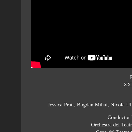
XX
Jessica Pratt, Bogdan Mihai, Nicola Uli
Conductor 
Orchestra del Tea
Coro del Teatro