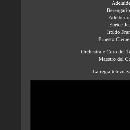
Adelaide
Berengario
Adelbert
Eurice Je
Iroldo Fra
Ernesto Clemen
Orchestra e Coro del 
Maestro del Co
La regia televisi