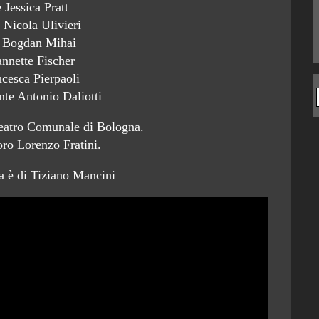
 Jessica Pratt
 Nicola Ulivieri
o Bogdan Mihai
annette Fischer
ncesca Pierpaoli
te Antonio Daliotti
Teatro Comunale di Bologna.
ro Lorenzo Fratini.
va è di Tiziano Mancini