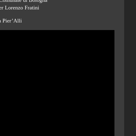
r Lorenzo Fratini
 Pier’Alli