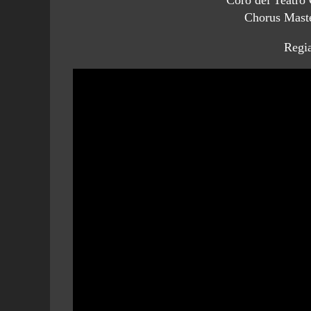
Chorus Maste
Regia