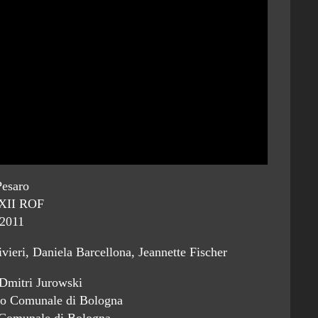
Pesaro
XII ROF
2011
vieri, Daniela Barcellona, Jeannette Fischer
Dmitri Jurowski
tro Comunale di Bologna
 Comunale di Bologna