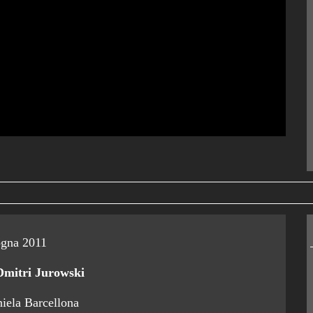
gna 2011
Dmitri Jurowski
iela Barcellona