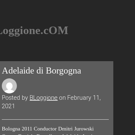
BLoggione.cOM
Adelaide di Borgogna
Posted by
BLoggione
on February 11,
2021
Bologna 2011 Conductor Dmitri Jurowski