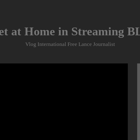
et at Home in Streaming 
Vlog International Free Lance Journalist