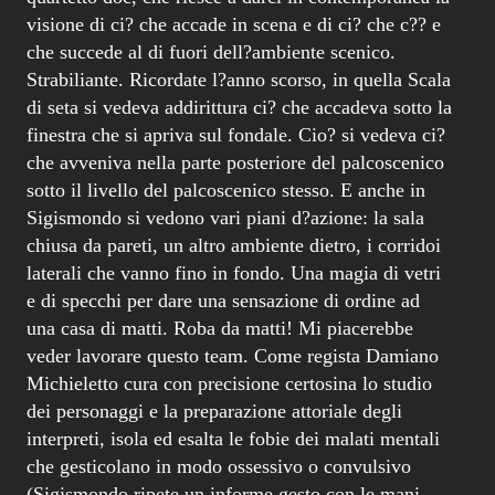
visione di ci? che accade in scena e di ci? che c?? e
che succede al di fuori dell?ambiente scenico.
Strabiliante. Ricordate l?anno scorso, in quella Scala
di seta si vedeva addirittura ci? che accadeva sotto la
finestra che si apriva sul fondale. Cio? si vedeva ci?
che avveniva nella parte posteriore del palcoscenico
sotto il livello del palcoscenico stesso. E anche in
Sigismondo si vedono vari piani d?azione: la sala
chiusa da pareti, un altro ambiente dietro, i corridoi
laterali che vanno fino in fondo. Una magia di vetri
e di specchi per dare una sensazione di ordine ad
una casa di matti. Roba da matti! Mi piacerebbe
veder lavorare questo team. Come regista Damiano
Michieletto cura con precisione certosina lo studio
dei personaggi e la preparazione attoriale degli
interpreti, isola ed esalta le fobie dei malati mentali
che gesticolano in modo ossessivo o convulsivo
(Sigismondo ripete un informe gesto con le mani