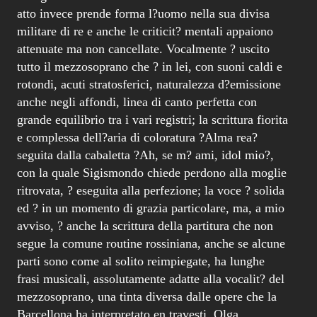
atto invece prende forma l?uomo nella sua divisa
militare di re e anche le criticit? mentali appaiono
attenuate ma non cancellate. Vocalmente ? uscito
tutto il mezzosoprano che ? in lei, con suoni caldi e
rotondi, acuti stratosferici, naturalezza d?emissione
anche negli affondi, linea di canto perfetta con
grande equilibrio tra i vari registri; la scrittura fiorita
e complessa dell?aria di coloratura ?Alma rea?
seguita dalla cabaletta ?Ah, se m? ami, idol mio?,
con la quale Sigismondo chiede perdono alla moglie
ritrovata, ? eseguita alla perfezione; la voce ? solida
ed ? in un momento di grazia particolare, ma, a mio
avviso, ? anche la scrittura della partitura che non
segue la comune routine rossiniana, anche se alcune
parti sono come al solito reimpiegate, ha lunghe
frasi musicali, assolutamente adatte alla vocalit? del
mezzosoprano, una tinta diversa dalle opere che la
Barcellona ha interpretato en travesti. Olga