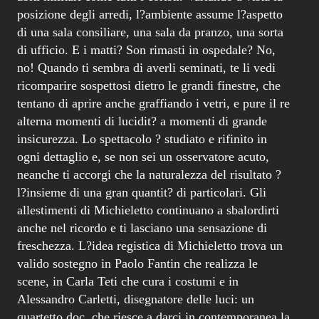
posizione degli arredi, l?ambiente assume l?aspetto
di una sala consiliare, una sala da pranzo, una sorta
di ufficio. E i matti? Son rimasti in ospedale? No,
no! Quando ti sembra di averli seminati, te li vedi
ricomparire sospettosi dietro le grandi finestre, che
tentano di aprire anche graffiando i vetri, e pure il re
alterna momenti di lucidit? a momenti di grande
insicurezza. Lo spettacolo ? studiato e rifinito in
ogni dettaglio e, se non sei un osservatore acuto,
neanche ti accorgi che la naturalezza del risultato ?
l?insieme di una gran quantit? di particolari. Gli
allestimenti di Michieletto continuano a sbalordirti
anche nel ricordo e ti lasciano una sensazione di
freschezza. L?idea registica di Michieletto trova un
valido sostegno in Paolo Fantin che realizza le
scene, in Carla Teti che cura i costumi e in
Alessandro Carletti, disegnatore delle luci: un
quartetto doc, che riesce a darci in contemporanea la