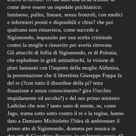
come deve essere un ospedale psichiatrico:
luminoso, pulito, lineare, senza fronzoli, con medici
e infermieri pronti e disponibili e chiss? che poi
qualcuno non rinsavisca, come succede a
Sigismondo, impazzito per una scelta criminale
contro la moglie e rinsavito per averla ritrovata.
Gli attacchi di follia di Sigismondo, re di Polonia,
che esplodono in gridi animaleschi, la visione di
pluri fantasmi con l?aspetto della moglie Aldimira,
la presentazione che il librettista Giuseppe Foppa fa
del re (?con tutto il disordine della pi? tetra
fissazione e senza conoscimento? gira l?occhio
stupidamente ed ascolta?) e del suo primo ministro
Ladislao che non ? tanto sano di mente, se, come
Jago, trama sotto sotto contro il re e la regina, hanno
dato a Damiano Michieletto l?idea di ambientare il
primo atto di Sigismondo, dramma per musica in