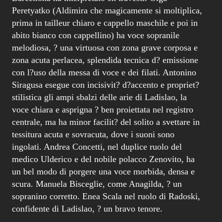
Peretyatko (Aldimira che magicamente si moltiplica,
prima in tailleur chiaro e cappello maschile e poi in
abito bianco con cappellino) ha voce sopranile
melodiosa, ? una virtuosa con zona grave corposa e
zona acuta perlacea, splendida tecnica d? emissione
con l?uso della messa di voce e dei filati. Antonino
Siragusa esegue con incisivit? d?accento e propriet?
stilistica gli ampi sbalzi delle arie di Ladislao, la
voce chiara e asprigna ? ben proiettata nel registro
centrale, ma ha minor facilit? del solito a svettare in
tessitura acuta e sovracuta, dove i suoni sono
ingolati. Andrea Concetti, nel duplice ruolo del
medico Ulderico e del nobile polacco Zenovito, ha
un bel modo di porgere una voce morbida, densa e
scura. Manuela Bisceglie, come Anagilda, ? un
sopranino corretto. Enea Scala nel ruolo di Radoski,
confidente di Ladislao, ? un bravo tenore.