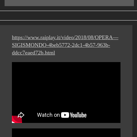
https://www.raiplay.it/video/2018/08/OPERA—
SIGISMONDO-4beb5772-2dc1-4b57-963b-
ddcc7eaed72b.html