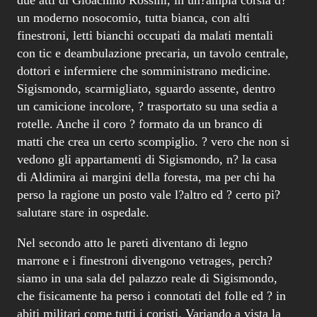
due atti di Gioachino Rossini, in un?ampia corsia d?
un moderno nosocomio, tutta bianca, con alti
finestroni, letti bianchi occupati da malati mentali
con tic e deambulazione precaria, un tavolo centrale,
dottori e infermiere che somministrano medicine.
Sigismondo, scarmigliato, sguardo assente, dentro
un camicione incolore, ? trasportato su una sedia a
rotelle. Anche il coro ? formato da un branco di
matti che crea un certo scompiglio. ? vero che non si
vedono gli appartamenti di Sigismondo, n? la casa
di Aldimira ai margini della foresta, ma per chi ha
perso la ragione un posto vale l?altro ed ? certo pi?
salutare stare in ospedale.
Nel secondo atto le pareti diventano di legno
marrone e i finestroni divengono vetrages, perch?
siamo in una sala del palazzo reale di Sigismondo,
che fisicamente ha perso i connotati del folle ed ? in
abiti militari come tutti i coristi. Variando a vista la