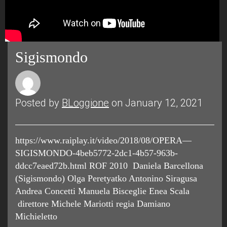
Sigismondo
Posted by
BLoggione
on January 12, 2021
https://www.raiplay.it/video/2018/08/OPERA—
SIGISMONDO-4beb5772-2dc1-4b57-963b-
ddcc7eaed72b.html ROF 2010 Daniela Barcellona
(Sigismondo) Olga Peretyatko Antonino Siragusa
Andrea Concetti Manuela Bisceglie Enea Scala
direttore Michele Mariotti regia Damiano
Michieletto