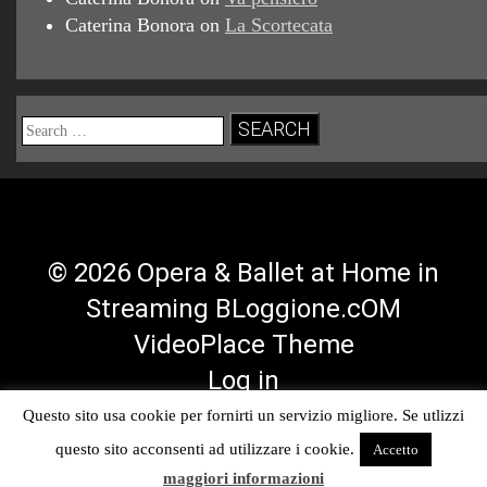
Caterina Bonora
on
La Scortecata
Search
for:
© 2026 Opera & Ballet at Home in
Streaming BLoggione.cOM
VideoPlace Theme
Log in
Questo sito usa cookie per fornirti un servizio migliore. Se utlizzi
Facebook
Twitter
YouTube
RSS
questo sito acconsenti ad utilizzare i cookie.
Accetto
Profile
Profile
Channel
Feed
maggiori informazioni