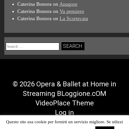
Caterina Bonora
on
Anagoor
Caterina Bonora
on
Va pensiero
Caterina Bonora
on
La Scortecata
Search
for:
© 2026 Opera & Ballet at Home in
Streaming BLoggione.cOM
VideoPlace Theme
Log in
Questo sito usa cookie per fornirti un servizio migliore. Se utlizzi
Facebook
Twitter
YouTube
RSS