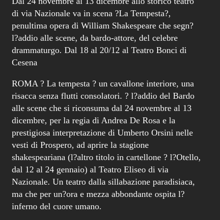
Dal 24 novembre al 13 dicembre allo storico teatro
di via Nazionale va in scena ?La Tempesta?,
penultima opera di William Shakespeare che segn?
l?addio alle scene, da bardo-attore, del celebre
drammaturgo. Dal 18 al 20/12 al Teatro Bonci di
Cesena
ROMA ? La tempesta ? un cavallone interiore, una
risacca senza flutti consolatori. ? l?addio del Bardo
alle scene che si riconsuma dal 24 novembre al 13
dicembre, per la regia di Andrea De Rosa e la
prestigiosa interpretazione di Umberto Orsini nelle
vesti di Prospero, ad aprire la stagione
shakespeariana (l?altro titolo in cartellone ? l?Otello,
dal 12 al 24 gennaio) al Teatro Eliseo di via
Nazionale. Un teatro dalla sillabazione paradisiaca,
ma che per un?ora e mezza abbondante ospita l?
inferno del cuore umano.