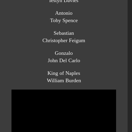
Iestyn Davies
Antonio
Toby Spence
Sebastian
Christopher Feigum
Gonzalo
John Del Carlo
King of Naples
William Burden