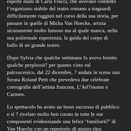
ballo di un grande teatro.
Dopo Sylvia che qualche settimana fa aveva fornito
qualche perplessit? per quanto visto sul
palcoscenico, dal 22 dicembre, ? andata in scena una
Serata Roland Petit che prevedeva due celebrate
coreografie dell’artista francese, L’Arl?sienne e
Carmen.
Lo spettacolo ha avuto un buon successo di pubblico
e si ? rivelato molto ben curato in tutte le sue
componenti evidenziando una felice ‘familiarit?’ di
Van Hoecke con un repertorio di questo tipo.
Innanzi tutto efficace si ? rivelata la scelta dei due
titoli che ha dato allo spettacolo una unitariet?
ambientale accentrata su soggetti di ispirazione
‘mediterranea’. Il sole e le campagne della Provenza
nell’Arl?sienne con la Siviglia della Carmen che,
pur essendo un prodotto della cultura francese, il