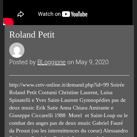
Roland Petit
Posted by
BLoggione
on May 9, 2020
http://www.cetv-online.it/demand.php?id=99 Soirée
Roland Petit Costumi Christine Laurent, Luisa
Spinatelli e Yves Saint-Laurent Gymnopédies pas de
deux music Erik Satie Anna Chiara Amirante e
Giuseppe Ciccarelli 1988 Morel et Saint-Loup ou le
combat des anges pas de deux music Gabriel Fauré
da Proust (ou les intermittences du coeur) Alessandro