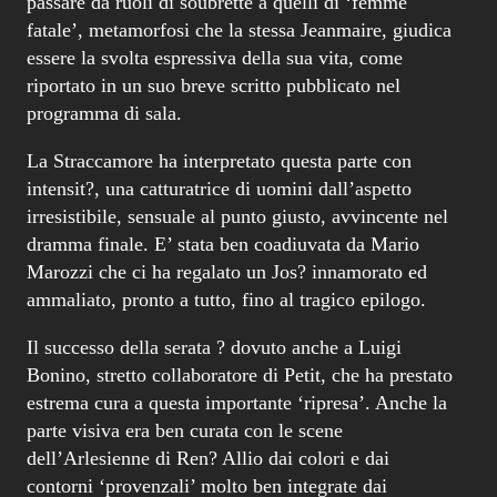
intensit?, una catturatrice di uomini dall’aspetto
irresistibile, sensuale al punto giusto, avvincente nel
dramma finale. E’ stata ben coadiuvata da Mario
Marozzi che ci ha regalato un Jos? innamorato ed
ammaliato, pronto a tutto, fino al tragico epilogo.
Il successo della serata ? dovuto anche a Luigi
Bonino, stretto collaboratore di Petit, che ha prestato
estrema cura a questa importante ‘ripresa’. Anche la
parte visiva era ben curata con le scene
dell’Arlesienne di Ren? Allio dai colori e dai
contorni ‘provenzali’ molto ben integrate dai
costumi di Chiristine Laurent. Efficace ? stata la
Spagna ‘francesizzata’ di Carmen, con le scene ed i
costumi di Antoni Clav?, semplici, essenziali, ma di
grande effetto.
Il direttore Nir Kabaretti ha fornito una buona prova