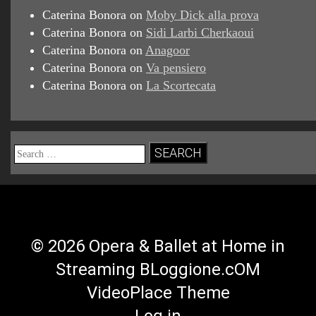
Search
for:
© 2026 Opera & Ballet at Home in
Streaming BLoggione.cOM
VideoPlace Theme
Log in
Facebook
Twitter
YouTube
RSS
Profile
Profile
Channel
Feed