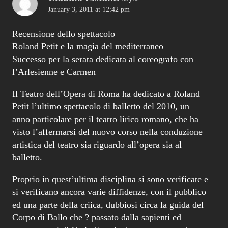
Il Teatro dell’Opera di Roma ha dedicato a Roland
Petit l’ultimo spettacolo di balletto del 2010, un
anno particolare per il teatro lirico romano, che ha
visto l’affermarsi del nuovo corso nella conduzione
artistica del teatro sia riguardo all’opera sia al
balletto.
Proprio in quest’ultima disciplina si sono verificate e
si verificano ancora varie diffidenze, con il pubblico
ed una parte della criica, dubbiosi circa la guida del
Corpo di Ballo che ? passato dalla sapienti ed
esperte mani di Carla Fracci, che avevano condotto
l’organismo stabile del teatro romano a traguardi
difficilemente raggiuti nel corso della sua storia, per
passare in quelle di Micha Van Hoecke, artista
sicuramente molto famoso ma al quale manca, nella
sua poliennale esperienza, la guida del corpo di