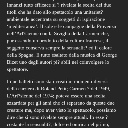
soggetto conserva sempre la sensualit? ed il calore
della Spagna. Il tutto esaltato dalla musica di George
Bizet uno degli autori pi? abili nel coinvolgere lo
spettatore.
I due balletti sono stati creati in momenti diversi
della carriera di Roland Petit; Carmen ? del 1949,
L’Arl?sienne del 1974; poteva essere una scelta
azzardata per gli anni che ci separano da queste due
creature ma, dopo aver visto lo spettacolo, possiamo
dire che si sono rivelate sempre attuali. In esse ?
costante la sensualit?, dolce ed onirica nel primo,
pi? travolgente nel secondo, ma entrambi
straordinarie nell’epilogo drammatico, dal suicidio
di Frederi alla toccante scena dell’uccisione di
Carmen da parte di un Don Jos?, geloso ed
esasperato, che colpisce a morte a sua amata per poi
esserne immediatamente pentito e cercare di