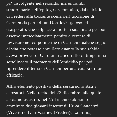
ravvisare nel corpo inerme di Carmen qualche segno
di vita che potesse annullare quanto la sua rabbia
aveva provocato. Un drammatico rullo di timpani ha
sottolineato il momento dell’omicidio per poi
riprendere il tema di Carmen per una catarsi di rara
efficacia.
Altro elemento positivo della serata sono stati i
danzatori. Nella recita del 23 dicembre, alla quale
abbiamo assistito, nell’Arl?sienne abbiamo
ammirato due giovani interpreti. Erika Gaudenzi
(Vivette) e Ivan Vasiliev (Frederi). La prima,
appartenente alla compagnia stabile del Teatro
dell’Opera, ha dato vita ad un personaggio dolce e
sognante, pieno di delicatezza e di ‘charme’ che si
contrapponeva alla danza pi? virile e prorompente di
Ivan Vasiliev, danzatore poco pi? che ventenne, una
delle promesse del Bolscioi presso il quale, da