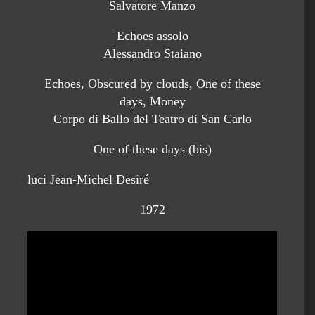
Salvatore Manzo
Echoes assolo
Alessandro Staiano
Echoes, Obscured by clouds, One of these
days, Money
Corpo di Ballo del Teatro di San Carlo
One of these days (bis)
luci Jean-Michel Desiré
1972