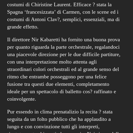
per quanto riguarda la parte orchestrale, regalandoci
una piacevole direzione per le due difficile partiture,
con una interpretazione molto attenta agli
straordinari colori orchestrali ed al grande senso del
ritmo che entrambe posseggono per una felice
fusione tra questi due elementi, completamento
ideale per un spettacolo di balletto cos? raffinato e
coinvolgente.
Pur essendo in clima prenatalizio la recita ? stata
seguita da un folto pubblico che ha applaudito a
lungo e con convinzione tutti gli interpreti,
ripetutamente chiamati al proscenio. Noi siamo dello
stesso avviso del pubblico. Nutriamo la speranza che
si prosegua quanto di buono ha dato, a questo
organismo, Carla Fracci con il suo lavoro
approfondito e sapiente.
Sappiamo che la Direzione del Teatro ? impegnata