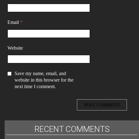
Website
Save my name, email, and
website in this browser for the
next time I comment.
RECENT COMMENTS
Caterina Bonora
on
Moby Dick alla prova
Caterina Bonora
on
Sidi Larbi Cherkaoui
Caterina Bonora
on
Anagoor
Caterina Bonora
on
Va pensiero
Caterina Bonora
on
La Scortecata