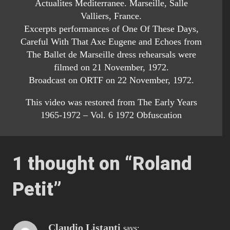
Broadcast on ORTF on 22 November, 1972.
This video was restored from The Early Years
1965-1972 – Vol. 6 1972 Obfuscation
1 thought on “
Roland
Petit
”
Claudio Listanti
says:
January 3, 2011 at 12:42 pm
Recensione dello spettacolo
Roland Petit e la magia del mediterraneo
Successo per la serata dedicata al coreografo con
l’Arlesienne e Carmen