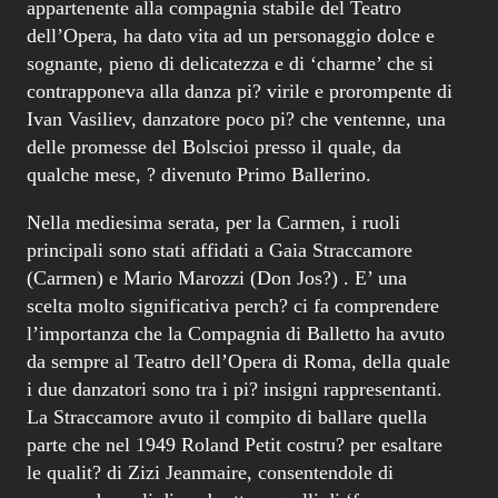
qualche mese, ? divenuto Primo Ballerino.
Nella mediesima serata, per la Carmen, i ruoli
principali sono stati affidati a Gaia Straccamore
(Carmen) e Mario Marozzi (Don Jos?) . E’ una
scelta molto significativa perch? ci fa comprendere
l’importanza che la Compagnia di Balletto ha avuto
da sempre al Teatro dell’Opera di Roma, della quale
i due danzatori sono tra i pi? insigni rappresentanti.
La Straccamore avuto il compito di ballare quella
parte che nel 1949 Roland Petit costru? per esaltare
le qualit? di Zizi Jeanmaire, consentendole di
passare da ruoli di soubrette a quelli di ‘femme
fatale’, metamorfosi che la stessa Jeanmaire, giudica
essere la svolta espressiva della sua vita, come
riportato in un suo breve scritto pubblicato nel
programma di sala.
La Straccamore ha interpretato questa parte con