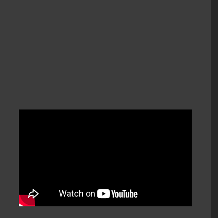
Actualites Mediterranee. Marseille, Salle
Valliers, France.
Excerpts performances of One Of These Days,
Careful With That Axe Eugene and Echoes from
The Ballet de Marseille dress rehearsals were
filmed on 21 November, 1972.