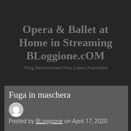
Skip
to
content
Opera & Ballet at
Home in Streaming
BLoggione.cOM
Vlog International Free Lance Journalist
Fuga in maschera
Posted by
BLoggione
on April 17, 2020