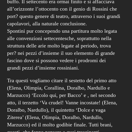
buffo. Il settecento era ormai finito e si affacciava
all’orizzonte l’ottocento con il genio di Rossini che
port? questo genere di teatro, attraverso i suoi grandi
capolavori, alla naturale conclusione.
Spontini pur concependo una partitura molto legata
alle convenzioni settecentesche, soprattutto nella
struttura delle arie molto legate al periodo, trova
per? nei pezzi d’insieme il suo elemento di grande
fascino dove si possono vedere i prodromi dei
grandi pezzi d’insieme rossiniani.
Tra questi vogliamo citare il sestetto del primo atto
(Elena, Olimpia, Corallina, Doralbo, Nardullo e
Marzucco) ‘Eccolo qui, per Bacco’ e , nel secondo
atto, il terzetto ‘Va crudel! Vanne incostate! (Elena,
Doralbo, Nardullo), il quintetto ‘Dolce e vaga
Ziterea’ (Elena, Olimpia, Doralbo, Nardullo,
Marzucco) ed il molto godibie finale. Tutti brani,
questi, che fanno pensare a quei trascinanti