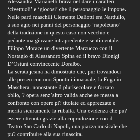
Alessandra Marianelli brava nel dare i caratteri
‘civettuoli’ e ‘giocosi’ che il personaggio le impone.
Nelle parti maschili Clemente Daliotti era Nardullo,
a suo agio nei panni del personaggio ‘napoletano’
della tradizione in questo caso non vecchio e
pedante ma giovane intrapredente e sentimentale.
Filippo Morace un divertente Marzucco con il
Nostagio di Alessandro Spina ed il bravo Dionigi
D’Ostuni convinccente Doralbo.
La serata jesina ha dimostrato che, pur trovandoci
alle presen con uno Spontini inuasuale, la Fuga in
Maschera, nonostante il plurisecolare e forzato
oblio, ? opera senz’altro valida anche se messa a
confronto con opere pi? titolate ed apprezzate e
merita sicuramente la riibalta. Una evidenza che pu?
essere ottenuta grazie alla copruduzione con il
Teatro San Carlo di Napoli, una piazza musicale che
pu? contribuire alla sua rinascita.