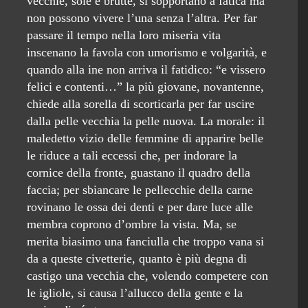
vecchie, sole e brutte, si sopportano a fatica ma
non possono vivere l’una senza l’altra. Per far
passare il tempo nella loro miseria vita
inscenano la favola con umorismo e volgarità, e
quando alla ine non arriva il fatidico: “e vissero
felici e contenti…” la più giovane, novantenne,
chiede alla sorella di scorticarla per far uscire
dalla pelle vecchia la pelle nuova. La morale: il
maledetto vizio delle femmine di apparire belle
le riduce a tali eccessi che, per indorare la
cornice della fronte, guastano il quadro della
faccia; per sbiancare le pellecchie della carne
rovinano le ossa dei denti e per dare luce alle
membra coprono d’ombre la vista. Ma, se
merita biasimo una fanciulla che troppo vana si
da a queste civetterie, quanto è più degna di
castigo una vecchia che, volendo competere con
le igliole, si causa l’allucco della gente e la