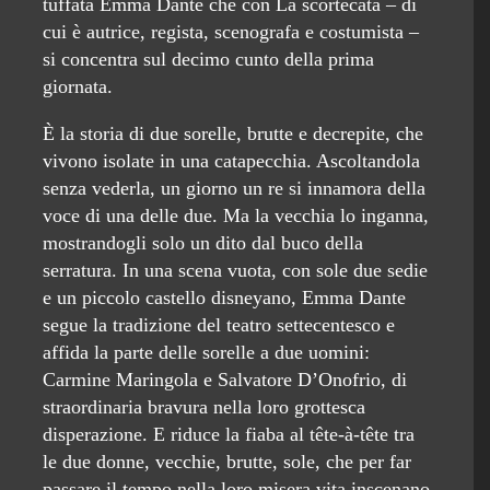
tuffata Emma Dante che con La scortecata – di
cui è autrice, regista, scenografa e costumista –
si concentra sul decimo cunto della prima
giornata.
È la storia di due sorelle, brutte e decrepite, che
vivono isolate in una catapecchia. Ascoltandola
senza vederla, un giorno un re si innamora della
voce di una delle due. Ma la vecchia lo inganna,
mostrandogli solo un dito dal buco della
serratura. In una scena vuota, con sole due sedie
e un piccolo castello disneyano, Emma Dante
segue la tradizione del teatro settecentesco e
affida la parte delle sorelle a due uomini:
Carmine Maringola e Salvatore D’Onofrio, di
straordinaria bravura nella loro grottesca
disperazione. E riduce la fiaba al tête-à-tête tra
le due donne, vecchie, brutte, sole, che per far
passare il tempo nella loro misera vita inscenano