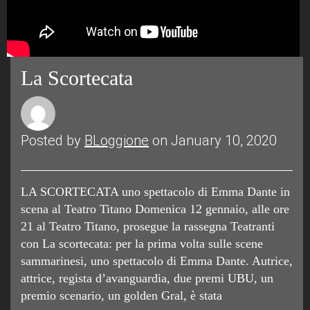
La Scortecata
Posted by
BLoggione
on January 10, 2020
LA SCORTECATA uno spettacolo di Emma Dante in
scena al Teatro Titano Domenica 12 gennaio, alle ore
21 al Teatro Titano, prosegue la rassegna Teatranti
con La scortecata: per la prima volta sulle scene
sammarinesi, uno spettacolo di Emma Dante. Autrice,
attrice, regista d’avanguardia, due premi UBU, un
premio scenario, un golden Gral, è stata