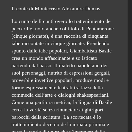
Il conte di Montecristo Alexandre Dumas
Lo cunto de li cunti overo lo trattenimiento de
peccerille, noto anche col titolo di Pentamerone
(cinque giornate), è una raccolta di cinquanta
iabe raccontate in cinque giornate. Prendendo
spunto dalle iabe popolari, Giambattista Basile
crea un mondo affascinante e so isticato
partendo dal basso. Il dialetto napoletano dei
suoi personaggi, nutrito di espressioni gergali,
proverbi e invettive popolari, produce modi e
forme espressamente teatrali tra lazzi della
commedia dell’arte e dialoghi shakespeariani.
Come una partitura metrica, la lingua di Basile
cerca la verità senza rinunciare ai ghirigori
barocchi della scrittura. La scortecata è lo
trattenimiento decemo de la iornata primma e
narra la storia di un re che s’innamora della