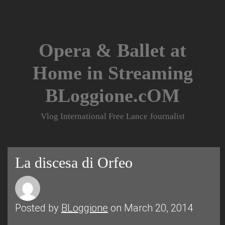
Skip
to
content
Opera & Ballet at
Home in Streaming
BLoggione.cOM
Vlog International Free Lance Journalist
La discesa di Orfeo
Posted by
BLoggione
on March 20, 2014