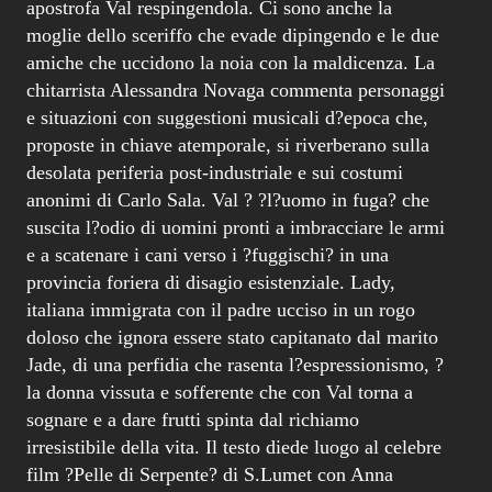
apostrofa Val respingendola. Ci sono anche la
moglie dello sceriffo che evade dipingendo e le due
amiche che uccidono la noia con la maldicenza. La
chitarrista Alessandra Novaga commenta personaggi
e situazioni con suggestioni musicali d?epoca che,
proposte in chiave atemporale, si riverberano sulla
desolata periferia post-industriale e sui costumi
anonimi di Carlo Sala. Val ? ?l?uomo in fuga? che
suscita l?odio di uomini pronti a imbracciare le armi
e a scatenare i cani verso i ?fuggischi? in una
provincia foriera di disagio esistenziale. Lady,
italiana immigrata con il padre ucciso in un rogo
doloso che ignora essere stato capitanato dal marito
Jade, di una perfidia che rasenta l?espressionismo, ?
la donna vissuta e sofferente che con Val torna a
sognare e a dare frutti spinta dal richiamo
irresistibile della vita. Il testo diede luogo al celebre
film ?Pelle di Serpente? di S.Lumet con Anna