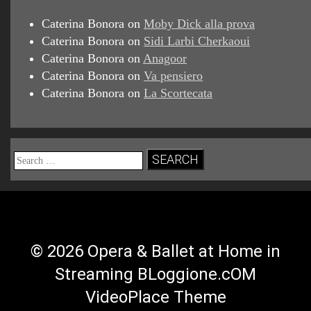
Caterina Bonora
on
Moby Dick alla prova
Caterina Bonora
on
Sidi Larbi Cherkaoui
Caterina Bonora
on
Anagoor
Caterina Bonora
on
Va pensiero
Caterina Bonora
on
La Scortecata
Search
for:
© 2026 Opera & Ballet at Home in
Streaming BLoggione.cOM
VideoPlace Theme