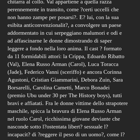
chitarra al collo. Val appartiene a quella razza
perennemente in transito, come ?certi uccelli che
non hanno zampe per posarsi?. E? lui, con la sua
esibita anticonvenzionalit?, a convolgere un paese
addormentato in cui serpeggiano malumori e odi e
ad affascinarne le donne dimostrando di saper
leggere a fondo nella loro anima. Il cast ? formato
da 11 formidabili attori: la Crippa, Edoardo Ribatto
(Val), Elena Russo Arman (Carol), Luca Toracca
(Jade), Federico Vanni (sceriffo) e ancora Corinna
Agustoni, Cristian Giammarini, Debora Zuin, Sara
Borsarelli, Carolina Cametti, Marco Bonadei
(premio Ubu under 30 per The History boys), tutti
bravi e affiatati. Fra le donne vittime dello strapotere
maschile, spicca la bravura di Elena Russo Arman
nel ruolo Carol, ricchissima giovane deviante che
nasconde sotto l?ostentata libert? sessuale l?
incapacit? di ?reggere il peso di un uomo?, come l?