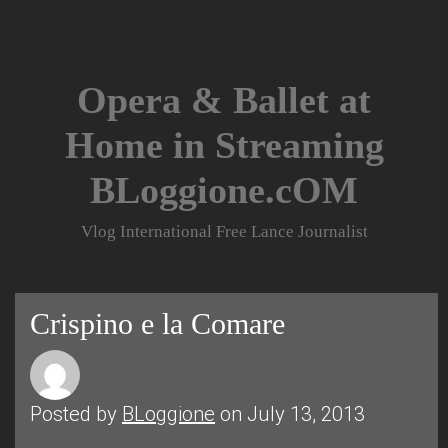
Skip
to
content
Opera & Ballet at
Home in Streaming
BLoggione.cOM
Vlog International Free Lance Journalist
Crispino e la Comare
Posted by
BLoggione
on July 13, 2013