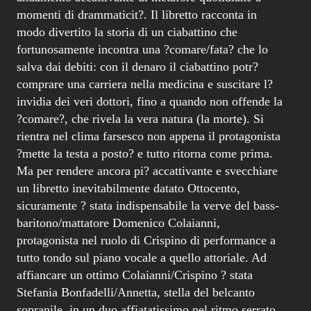
momenti di drammaticit?. Il libretto racconta in
modo divertito la storia di un ciabattino che
fortunosamente incontra una ?comare/fata? che lo
salva dai debiti: con il denaro il ciabattino potr?
comprare una carriera nella medicina e suscitare l?
invidia dei veri dottori, fino a quando non offende la
?comare?, che rivela la vera natura (la morte). Si
rientra nel clima farsesco non appena il protagonista
?mette la testa a posto? e tutto ritorna come prima.
Ma per rendere ancora pi? accattivante e svecchiare
un libretto inevitabilmente datato Ottocento,
sicuramente ? stata indispensabile la verve del bass-
baritono/mattatore Domenico Colaianni,
protagonista nel ruolo di Crispino di performance a
tutto tondo sul piano vocale a quello attoriale. Ad
affiancare un ottimo Colaianni/Crispino ? stata
Stefania Bonfadelli/Annetta, stella del belcanto
sopranile, in un duo affiatatissimo nel ritmo serrato