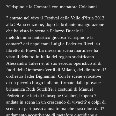
?Crispino e la Comare? con mattatore Colaianni
? entrato nel vivo il Festival della Valle d?Itria 2013,
alla 39.ma edizione, dopo la brillante inaugurazione
che ha visto in scena a Palazzo Ducale il
melodramma fantastico giocoso ?Crispino e la
comare? dei napoletani Luigi e Federico Ricci, su
libretto di Piave. La messa in scena martinese ha
visto il debutto in Italia del regista sudafricano
Alessandro Talevi e, al suo esordio operistico al di
fuori dell?Orchestra Verdi di Milano, del direttore d?
orchestra Jader Bignamini. Con le scene evocative
di un piccolo borgo italiano, firmate dalla giovane
britannica Ruth Sutcliffe, i costumi di Manuel
Pedretti e le luci di Giuseppe Calabr?, l?opera ?
andata in scena in un crescendo di vivacit? e colpi di
scena, di pari passo a una trama che trascolora dall?
andamento accattivante di metafore quotidiane a