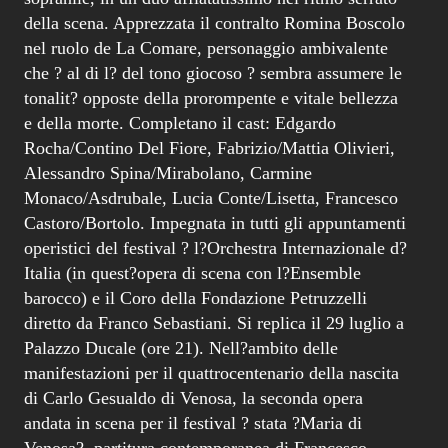
della scena. Apprezzata il contralto Romina Boscolo
nel ruolo de La Comare, personaggio ambivalente
che ? al di l? del tono giocoso ? sembra assumere le
tonalit? opposte della prorompente e vitale bellezza
e della morte. Completano il cast: Edgardo
Rocha/Contino Del Fiore, Fabrizio/Mattia Olivieri,
Alessandro Spina/Mirabolano, Carmine
Monaco/Asdrubale, Lucia Conte/Lisetta, Francesco
Castoro/Bortolo. Impegnata in tutti gli appuntamenti
operistici del festival ? l?Orchestra Internazionale d?
Italia (in quest?opera di scena con l?Ensemble
barocco) e il Coro della Fondazione Petruzzelli
diretto da Franco Sebastiani. Si replica il 29 luglio a
Palazzo Ducale (ore 21). Nell?ambito delle
manifestazioni per il quattrocentenario della nascita
di Carlo Gesualdo di Venosa, la seconda opera
andata in scena per il festival ? stata ?Maria di
Venosa?, partitura contemporanea di Francesco