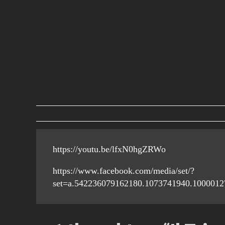
https://youtu.be/lfxN0hgZRWo
https://www.facebook.com/media/set/?
set=a.542236079162180.1073741940.100001