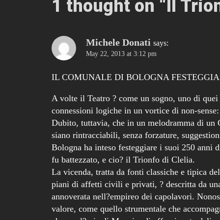
1 thought on “
Il Trio
Michele Donati
says:
May 22, 2013 at 3:12 pm
IL COMUNALE DI BOLOGNA FESTEGGIA I
A volte il Teatro ? come un sogno, uno di quei
connessioni logiche in un vortice di non-sense: 
Dubito, tuttavia, che in un melodramma di un G
siano rintracciabili, senza forzature, suggestio
Bologna ha inteso festeggiare i suoi 250 anni d
fu battezzato, e cio? il Trionfo di Clelia.
La vicenda, tratta da fonti classiche e tipica d
piani di affetti civili e privati, ? descritta da
annoverata nell?empireo dei capolavori. Nonost
valore, come quello strumentale che accompagna 