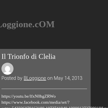
BLoggione.cOM
Il Trionfo di Clelia
Posted by
BLoggione
on May 14, 2013
https://youtu.be/lfxN0hgZRWo
https://www.facebook.com/media/set/?