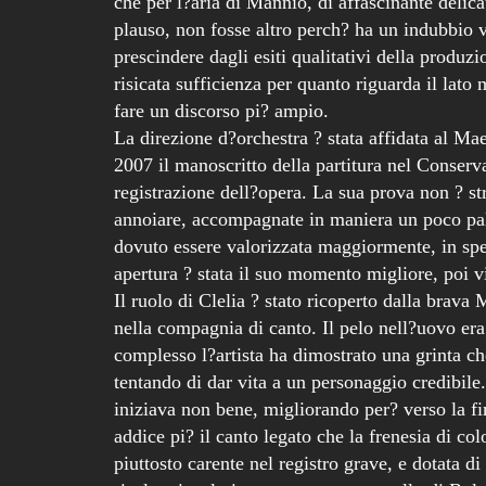
che per l?aria di Mannio, di affascinante deli
plauso, non fosse altro perch? ha un indubbio va
prescindere dagli esiti qualitativi della produzio
risicata sufficienza per quanto riguarda il lato
fare un discorso pi? ampio.
La direzione d?orchestra ? stata affidata al Ma
2007 il manoscritto della partitura nel Conserva
registrazione dell?opera. La sua prova non ? str
annoiare, accompagnate in maniera un poco pal
dovuto essere valorizzata maggiormente, in spec
apertura ? stata il suo momento migliore, poi v
Il ruolo di Clelia ? stato ricoperto dalla brava
nella compagnia di canto. Il pelo nell?uovo era r
complesso l?artista ha dimostrato una grinta c
tentando di dar vita a un personaggio credibil
iniziava non bene, migliorando per? verso la fi
addice pi? il canto legato che la frenesia di co
piuttosto carente nel registro grave, e dotata 