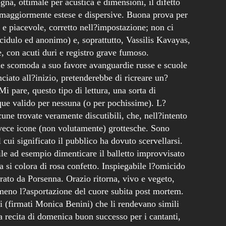
gna, ottimale per acustica e dimensioni, il difetto
e maggiormente estese e dispersive. Buona prova per
 e piacevole, corretto nell?impostazione; non ci
cidulo ed anonimo) e, soprattutto, Vassilis Kavayas,
, con acuti duri e registro grave fumoso.
le scomoda a suo favore avanguardie russe e scuole
iato all?inizio, pretenderebbe di ricreare un?
i pare, questo tipo di lettura, una sorta di
nque valido per nessuna (o per pochissime). L?
cune trovate veramente discutibili, che, nell?intento
nvece icone (non volutamente) grottesche. Sono
 cui significato il pubblico ha dovuto scervellarsi.
cile ad esempio dimenticare il balletto improvvisato
a si colora di rosa confetto. Inspiegabile l?omicido
rato da Porsenna. Orazio ritorna, vivo e vegeto,
meno l?asportazione del cuore subita post mortem.
 (firmati Monica Benini) che li rendevano simili
a recita di domenica buon successo per i cantanti,