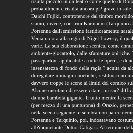
risulta piccolo in un teatro come quello di Bolo
probabilment e risulta ancora pi? grave in sal
Daichi Fujiki, controtenore dal timbro morbido
siamo, invece, con Irini Karaianni (Tarquinio a
Porsenna dall?emissione fastidiosamente nasale
Veniamo ora alla regia di Nigel Lowery, il qua
varie. La sua elaborazione scenica, come annunc
ambiente-giocattolo, dalle sfumature oniriche. M
passepartout applicabile a tutte le opere, e du
insensatezza di fondo della regia ? acuita da al
di regalare immagini poetiche, restituiscono i
davvero troppe le scene ai limiti del comico sul
Alcune meritano di essere citate: mi sar? diffi
da una bambola gigante. Il tutto mentre la scen
(per mezzo di una punturona) di Orazio, perpet
nella scena seguente, e sembra non patire nem
Porsenna e Tarquinio, poi, indossavano costumi
all?inquietante Dottor Caligari. Al termine dell