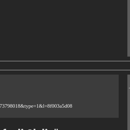
273798018&type=1&l=8f003a5d08