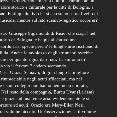
catezza. L?operazione merita quindi sicuramente un
lore storico e culturale per la citt? di Bologna, a
ne. Esiti qualitativi che si assestano su un livello di
 musicale, mentre sul lato scenico-registico occorrer?
estro Giuseppe Sigismondi di Risio, che scopr? nel
torio di Bologna, e ha gi? all?attivo una
aordinaria, specie perch? le lunghe arie rischiano di
lida. Anche la tavolozza degli strumenti avrebbe
ie per quanto riguarda i fiati. La sinfonia d?
ia via il fervore ? andato scemando.
 Maria Grazia Schiavo, di gran lungo la migliore
intracciabile negli acuti sfilacciati, ma nel
he i suoi colleghi non hanno nemmeno sfiorato,
e. Nel resto della compagnia, Burcu Uyar (Larissa)
ne grazie ad una tenue aria: evidentemente le si
lorature ed acuti. Orazio era Mary-Ellen Nesi,
di un volume piccolo. Un?osservazione: se il volume