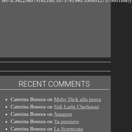
set=a.542236079162180.1073741940.100001273798018&t
RECENT COMMENTS
Caterina Bonora
on
Moby Dick alla prova
Caterina Bonora
on
Sidi Larbi Cherkaoui
Caterina Bonora
on
Anagoor
Caterina Bonora
on
Va pensiero
Caterina Bonora
on
La Scortecata