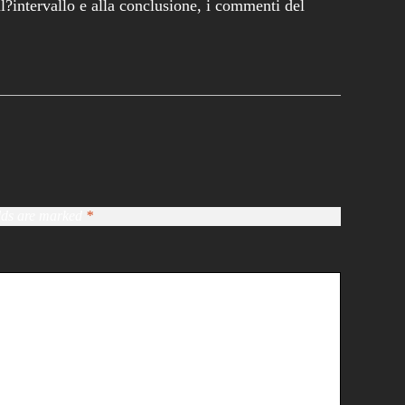
l?intervallo e alla conclusione, i commenti del
elds are marked
*