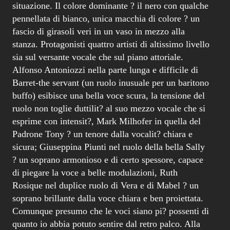
situazione. Il colore dominante ? il nero con qualche
pennellata di bianco, unica macchia di colore ? un
fascio di girasoli veri in un vaso in mezzo alla
stanza. Protagonisti quattro artisti di altissimo livello
sia sul versante vocale che sul piano attoriale.
Alfonso Antoniozzi nella parte lunga e difficile di
Barret-the servant (un ruolo inusuale per un baritono
buffo) esibisce una bella voce scura, la tensione del
ruolo non toglie duttilit? al suo mezzo vocale che si
esprime con intensit?, Mark Milhofer in quella del
Padrone Tony ? un tenore dalla vocalit? chiara e
sicura; Giuseppina Piunti nel ruolo della bella Sally
? un soprano armonioso e di certo spessore, capace
di piegare la voce a belle modulazioni, Ruth
Rosique nel duplice ruolo di Vera e di Mabel ? un
soprano brillante dalla voce chiara e ben proiettata.
Comunque presumo che le voci siano pi? possenti di
quanto io abbia potuto sentire dal retro palco. Alla