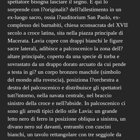
spettatore bisogna lasciare il segno. E qui lo
sorprende con l?originalit? dell?allestimento in un
ex-luogo sacro, ossia l?auditorium San Paolo, ex-
complesso dei barnabiti, chiesa sconsacrata del XVII
secolo a croce latina, sita nella piazza principale di
Macerata. Lavia copre con drappi bianchi le figure
sacre laterali, adibisce a palcoscenico la zona dell?
altare principale, coperto da una specie di torba e
sovrastato da un drappo dorato arcuato da cui pende
a testa in gi? un corpo bronzeo maschile (simbolo
del mondo alla rovescia), posiziona l?orchestra a
destra del palcoscenico e distribuisce gli spettatori
tutt?intorno, nella navata centrale, nel braccio
sinistro della croce e nell?abside. In palcoscenico ci
sono gli arredi tipici dello stile Lavia: un grande
letto nero di ferro in posizione obliqua a sinistra, un
divano nero sul davanti, entrambi con cuscini
bianchi, un tavolo rettangolare con tre seggiole da