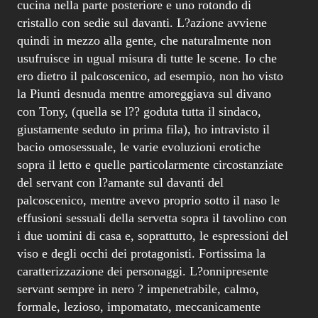
cucina nella parte posteriore e uno rotondo di
cristallo con sedie sul davanti. L?azione avviene
quindi in mezzo alla gente, che naturalmente non
usufruisce in ugual misura di tutte le scene. Io che
ero dietro il palcoscenico, ad esempio, non ho visto
la Piunti desnuda mentre amoreggiava sul divano
con Tony, (quella se l?? goduta tutta il sindaco,
giustamente seduto in prima fila), ho intravisto il
bacio omosessuale, le varie evoluzioni erotiche
sopra il letto e quelle particolarmente circostanziate
del servant con l?amante sul davanti del
palcoscenico, mentre avevo proprio sotto il naso le
effusioni sessuali della servetta sopra il tavolino con
i due uomini di casa e, soprattutto, le espressioni del
viso e degli occhi dei protagonisti. Fortissima la
caratterizzazione dei personaggi. L?onnipresente
servant sempre in nero ? impenetrabile, calmo,
formale, lezioso, impomatato, meccanicamente