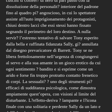
cuscini si colorer? di nero di pari passo con la
dissoluzione della personalit? interiore del padrone
fino al quadro pi? angoscioso, in cui lo spettatore
assiste all?auto imprigionamento dei protagonisti,
chiusi dentro lacci che essi stessi hanno fissato
segnando il perimetro del loro destino. A nulla
servir? l’estremo tentativo di salvare Tony esperito
dalla bella e raffinata fidanzata Sally, gi? annullata
dal disegno prevaricatore di Barrett. Tony se ne
libera frettolosamente nell’urgenza di congiungersi
al servo e alla sua amante in un gioco erotico da cui
ogni sentimento ? bandito e si esprime come un
arido e forse fin troppo protratto contatto frenetico
di corpi. La sessualit? ? uno degli strumenti pi?
efficaci di sudditanza psicologica, come dimostra
ampiamente quest’opera, con visioni al limite del
disturbante. L?effetto-deriva ? lampante e l?icona
finale con una solitaria e perdente Sally da un lato e