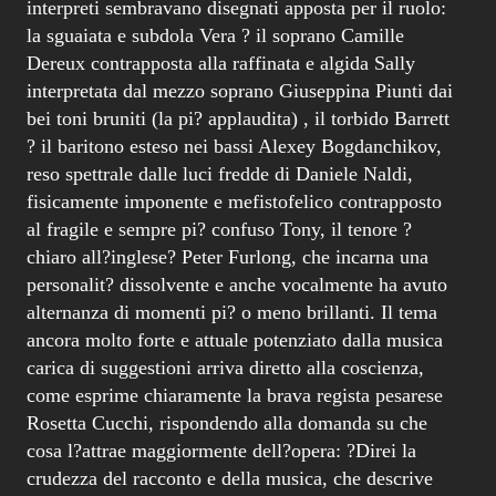
interpreti sembravano disegnati apposta per il ruolo:
la sguaiata e subdola Vera ? il soprano Camille
Dereux contrapposta alla raffinata e algida Sally
interpretata dal mezzo soprano Giuseppina Piunti dai
bei toni bruniti (la pi? applaudita) , il torbido Barrett
? il baritono esteso nei bassi Alexey Bogdanchikov,
reso spettrale dalle luci fredde di Daniele Naldi,
fisicamente imponente e mefistofelico contrapposto
al fragile e sempre pi? confuso Tony, il tenore ?
chiaro all?inglese? Peter Furlong, che incarna una
personalit? dissolvente e anche vocalmente ha avuto
alternanza di momenti pi? o meno brillanti. Il tema
ancora molto forte e attuale potenziato dalla musica
carica di suggestioni arriva diretto alla coscienza,
come esprime chiaramente la brava regista pesarese
Rosetta Cucchi, rispondendo alla domanda su che
cosa l?attrae maggiormente dell?opera: ?Direi la
crudezza del racconto e della musica, che descrive