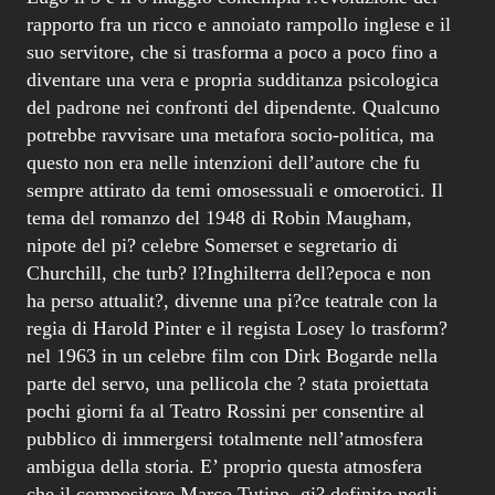
rapporto fra un ricco e annoiato rampollo inglese e il
suo servitore, che si trasforma a poco a poco fino a
diventare una vera e propria sudditanza psicologica
del padrone nei confronti del dipendente. Qualcuno
potrebbe ravvisare una metafora socio-politica, ma
questo non era nelle intenzioni dell’autore che fu
sempre attirato da temi omosessuali e omoerotici. Il
tema del romanzo del 1948 di Robin Maugham,
nipote del pi? celebre Somerset e segretario di
Churchill, che turb? l?Inghilterra dell?epoca e non
ha perso attualit?, divenne una pi?ce teatrale con la
regia di Harold Pinter e il regista Losey lo trasform?
nel 1963 in un celebre film con Dirk Bogarde nella
parte del servo, una pellicola che ? stata proiettata
pochi giorni fa al Teatro Rossini per consentire al
pubblico di immergersi totalmente nell’atmosfera
ambigua della storia. E’ proprio questa atmosfera
che il compositore Marco Tutino, gi? definito negli