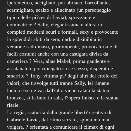
ipercinetico, accigliato, poi ubriaco, barcollante,
scarmigliato, scalzo e allucinato (un personaggio
tipico delle pi?ces di Lavia); sprezzante e
dominatrice ? Sally, elegantissima e altera in
completi moderni scuri e formali, sexy e provocante
in splendidi abiti da sera; dark e disinibita in
versione sado-maso, prorompente, provocatoria e di
facili costumi anche con una castigata divisa da
cameriera ? Vera, alias Mabel; prima gaudente e
assatanato e poi ripiegato su se stesso, disperato e
smarrito ? Tony, vittima pi? degli altri del crollo dei
valori, che travolge tutti tranne Sally, lei rimane
lucida e se ne va; dall?alto viene calata la statua
bronzea, si fa buio in sala, l?opera finisce e la statua
risale.
La regia, scaturita dalla grande libert? creativa di
Gabriele Lavia, dal ritmo serrato, spinta ma mai
volgare, ? orientata a comunicare il climax di ogni