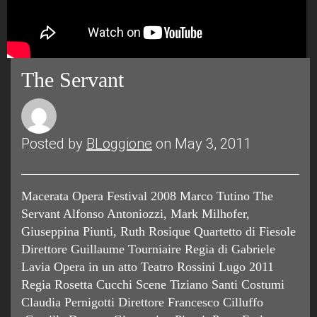
The Servant
Posted by
BLoggione
on May 3, 2011
Macerata Opera Festival 2008 Marco Tutino The
Servant Alfonso Antoniozzi, Mark Milhofer,
Giuseppina Piunti, Ruth Rosique Quartetto di Fiesole
Direttore Guillaume Tourniaire Regia di Gabriele
Lavia Opera in un atto Teatro Rossini Lugo 2011
Regia Rosetta Cucchi Scene Tiziano Santi Costumi
Claudia Pernigotti Direttore Francesco Cilluffo