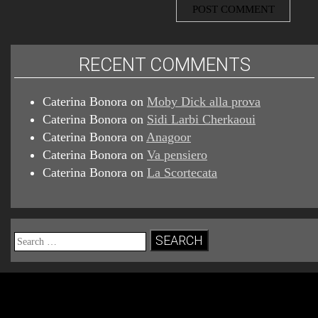
RECENT COMMENTS
Caterina Bonora
on
Moby Dick alla prova
Caterina Bonora
on
Sidi Larbi Cherkaoui
Caterina Bonora
on
Anagoor
Caterina Bonora
on
Va pensiero
Caterina Bonora
on
La Scortecata
Search
for: