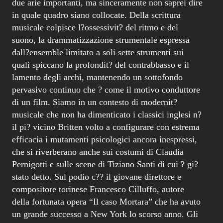
due arie importanti, ma sinceramente non saprei dire
in quale quadro siano collocate. Della scrittura
musicale colpisce l?ossessivit? del ritmo e del
suono, la drammatizzazione strumentale espressa
dall?ensemble limitato a soli sette strumenti sui
quali spiccano la profondit? del contrabbasso e il
lamento degli archi, mantenendo un sottofondo
pervasivo continuo che ? come il motivo conduttore
di un film. Siamo in un contesto di modernit?
musicale che non ha dimenticato i classici inglesi n?
il pi? vicino Britten volto a configurare con estrema
efficacia i mutamenti psicologici ancora inespressi,
che si riverberano anche sui costumi di Claudia
Pernigotti e sulle scene di Tiziano Santi di cui ? gi?
stato detto. Sul podio c?? il giovane direttore e
compositore torinese Francesco Cilluffo, autore
della fortunata opera “Il caso Mortara” che ha avuto
un grande successo a New York lo scorso anno. Gli