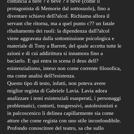
comincia a bere ? e beve ? e beve (come il
protagonista di Memorie dal sottosuolo), fino a
diventare schiavo dell?alcol. Richiama allora il
servant che ritorna, ma a quel punto c?? un fatale
ribaltamento dei ruoli: la dipendenza dall?alcol
viene aggravata dalla sottomissione psicologica e
materiale di Tony a Barrett, del quale accetta tutte le
azioni e di cui addirittura si innamora fino a
baciarlo. E qui entra in scena il deus dell?
esistenzialismo, inteso non come corrente filosofica,
ma come analisi dell?esistenza.
Questo tipo di testo, infatti, non poteva avere
miglior regista di Gabriele Lavia. Lavia adora
analizzare i temi esistenziali esasperati, i personaggi
problematici, contorti, trasgressivi, autolesionisti e
in palcoscenico li delinea capillarmente sia come
attore che come regista con uno stile inconfondibile.
Profondo conoscitore del teatro, sa che sullo