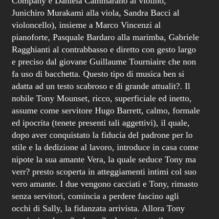
Company e Daniela Cammarano al violino,
Junichiro Murakami alla viola, Sandra Bacci al
violoncello), insieme a Marco Vincenzi al
pianoforte, Pasquale Bardaro alla marimba, Gabriele
Ragghianti al contrabbasso e diretto con gesto largo
e preciso dal giovane Guillaume Tourniaire che non
fa uso di bacchetta. Questo tipo di musica ben si
adatta ad un testo scabroso e di grande attualit?. Il
nobile Tony Mounset, ricco, superficiale ed inetto,
assume come servitore Hugo Barrett, calmo, formale
ed ipocrita (tenete presenti tali aggettivi), il quale,
dopo aver conquistato la fiducia del padrone per lo
stile e la dedizione al lavoro, introduce in casa come
nipote la sua amante Vera, la quale seduce Tony ma
verr? presto scoperta in atteggiamenti intimi col suo
vero amante. I due vengono cacciati e Tony, rimasto
senza servitori, comincia a perdere fascino agli
occhi di Sally, la fidanzata arrivista. Allora Tony