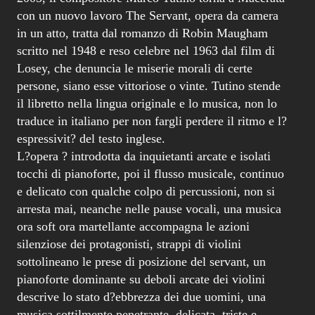
con un nuovo lavoro The Servant, opera da camera
in un atto, tratta dal romanzo di Robin Maugham
scritto nel 1948 e reso celebre nel 1963 dal film di
Losey, che denuncia le miserie morali di certe
persone, siano esse vittoriose o vinte. Tutino stende
il libretto nella lingua originale e lo musica, non lo
traduce in italiano per non fargli perdere il ritmo e l?
espressivit? del testo inglese.
L?opera ? introdotta da inquietanti arcate e isolati
tocchi di pianoforte, poi il flusso musicale, continuo
e delicato con qualche colpo di percussioni, non si
arresta mai, neanche nelle pause vocali, una musica
ora soft ora martellante accompagna le azioni
silenziose dei protagonisti, strappi di violini
sottolineano le prese di posizione del servant, un
pianoforte dominante su deboli arcate dei violini
descrive lo stato d?ebbrezza dei due uomini, una
musica sottilmente penetrante, delicata, triste e