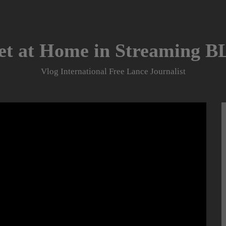
et at Home in Streaming 
Vlog International Free Lance Journalist