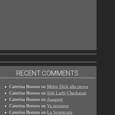
RECENT COMMENTS
Caterina Bonora
on
Moby Dick alla prova
Caterina Bonora
on
Sidi Larbi Cherkaoui
Caterina Bonora
on
Anagoor
Caterina Bonora
on
Va pensiero
Caterina Bonora
on
La Scortecata