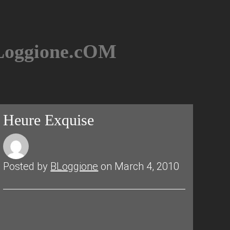
BLoggione.cOM
Heure Exquise
Posted by
BLoggione
on March 4, 2010