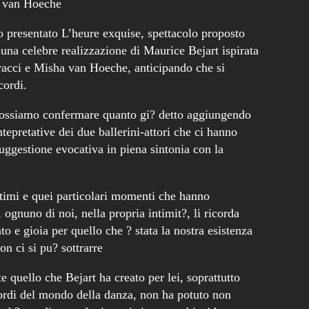
a van Hoeche
 presentato L’heure exquise, spettacolo proposto
una celebre realizzazione di Maurice Bejart ispirata
racci e Misha van Hoeche, anticipando che si
cordi.
 possiamo confermare quanto gi? detto aggiungendo
intepretative dei due ballerini-attori che ci hanno
uggestione evocativa in piena sintonia con la
attimi e quei particolari momenti che hanno
, ognuno di noi, nella propria intimit?, li ricorda
o e gioia per quello che ? stata la nostra esistenza
on ci si pu? sottrarre
 quello che Bejart ha creato per lei, soprattutto
cordi del mondo della danza, non ha potuto non