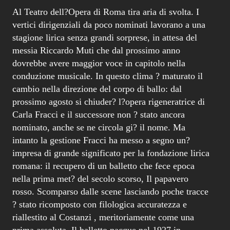
Al Teatro dell?Opera di Roma tira aria di svolta. I
vertici dirigenziali da poco nominati lavorano a una
stagione lirica senza grandi sorprese, in attesa del
messia Riccardo Muti che dal prossimo anno
dovrebbe avere maggior voce in capitolo nella
conduzione musicale. In questo clima ? maturato il
cambio nella direzione del corpo di ballo: dal
prossimo agosto si chiuder? l?opera rigeneratrice di
Carla Fracci e il successore non ? stato ancora
nominato, anche se ne circola gi? il nome. Ma
intanto la gestione Fracci ha messo a segno un?
impresa di grande significato per la fondazione lirica
romana: il recupero di un balletto che fece epoca
nella prima met? del secolo scorso, Il papavero
rosso. Scomparso dalle scene lasciando poche tracce
? stato ricomposto con filologica accuratezza e
riallestito al Costanzi , meritoriamente come una
prima assoluta. Il balletto nacque nel 1927 in