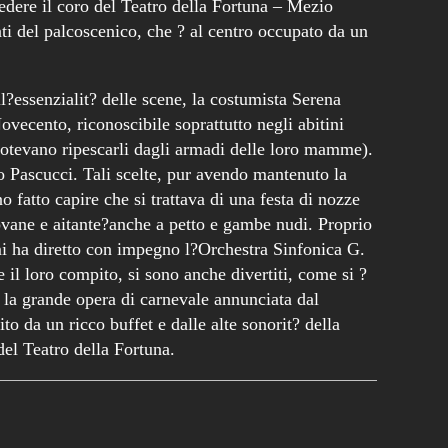
edere il coro del Teatro della Fortuna – Mezio
i del palcoscenico, che ? al centro occupato da un
?essenzialit? delle scene, la costumista Serena
ovecento, riconoscibile soprattutto negli abitini
 potevano ripescarli dagli armadi delle loro mamme).
no Pascucci. Tali scelte, pur avendo mantenuto la
o fatto capire che si trattava di una festa di nozze
ovane e aitante?anche a petto e gambe nudi. Proprio
i ha diretto con impegno l?Orchestra Sinfonica G.
e il loro compito, si sono anche divertiti, come si ?
 ? la grande opera di carnevale annunciata dal
 da un ricco buffet e dalle alte sonorit? della
del Teatro della Fortuna.