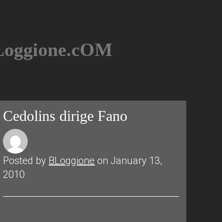
BLoggione.cOM
Cedolins dirige Fano
Posted by
BLoggione
on January 13,
2010