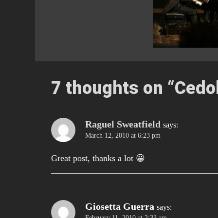
7 thoughts on “
Cedol
Raguel Sweatfield
says:
March 12, 2010 at 6:23 pm
Great post, thanks a lot 😀
Giosetta Guerra
says:
February 11, 2010 at 2:33 am