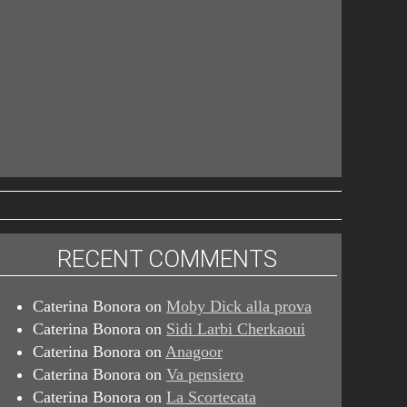
RECENT COMMENTS
Caterina Bonora
on
Moby Dick alla prova
Caterina Bonora
on
Sidi Larbi Cherkaoui
Caterina Bonora
on
Anagoor
Caterina Bonora
on
Va pensiero
Caterina Bonora
on
La Scortecata