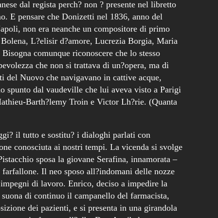
nese dal regista perch? non ? presente nel libretto
iano. E pensare che Donizetti nel 1836, anno del
apoli, non era neanche un compositore di primo
 Bolena, L?elisir d?amore, Lucrezia Borgia, Maria
 Bisogna comunque riconoscere che lo stesso
evolezza che non si trattava di un?opera, ma di
nti del Nuovo che navigavano in cattive acque,
do spunto dal vaudeville che lui aveva visto a Parigi
athieu-Barth?lemy Troin e Victor Lh?rie. (Quanta
i? il tutto e sostitu? i dialoghi parlati con
sione conosciuta ai nostri tempi. La vicenda si svolge
istacchio sposa la giovane Serafina, innamorata –
 farfallone. Il neo sposo all?indomani delle nozze
impegni di lavoro. Enrico, deciso a impedire la
suona di continuo il campanello del farmacista,
izione dei pazienti, e si presenta in una girandola