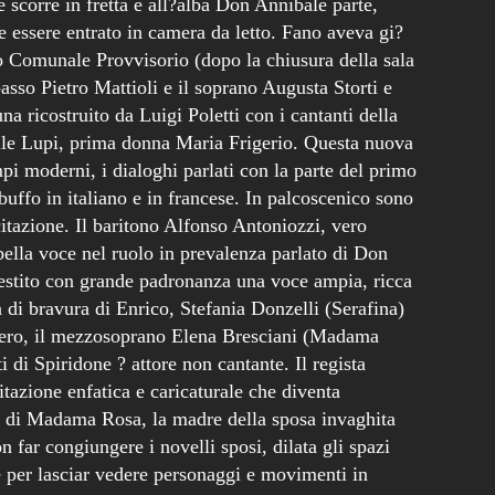
 scorre in fretta e all?alba Don Annibale parte,
 essere entrato in camera da letto. Fano aveva gi?
o Comunale Provvisorio (dopo la chiusura della sala
basso Pietro Mattioli e il soprano Augusta Storti e
na ricostruito da Luigi Poletti con i cantanti della
lle Lupi, prima donna Maria Frigerio. Questa nuova
pi moderni, i dialoghi parlati con la parte del primo
 buffo in italiano e in francese. In palcoscenico sono
citazione. Il baritono Alfonso Antoniozzi, vero
ella voce nel ruolo in prevalenza parlato di Don
estito con grande padronanza una voce ampia, ricca
a di bravura di Enrico, Stefania Donzelli (Serafina)
ggero, il mezzosoprano Elena Bresciani (Madama
di Spiridone ? attore non cantante. Il regista
azione enfatica e caricaturale che diventa
ci di Madama Rosa, la madre della sposa invaghita
 far congiungere i novelli sposi, dilata gli spazi
e per lasciar vedere personaggi e movimenti in