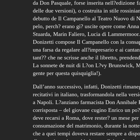
da Don Pasquale, forse inserita nell?edizione fa
delle due versioni), o costruita in stile rossin
debutto de Il Campanello al Teatro Nuovo di N
pelo, perch? erano gi? uscite opere come Anna
Stuarda, Marin Faliero, Lucia di Lammermoor.
Donizetti compose Il Campanello con la consap
una farsa da regalare all?impresario e ai canta
tant?? che ne scrisse anche il libretto, prenden
La sonnete de nuit di L?on L?vy Brunswick, M
gente per questa quisquiglia!).
Dall’anno successivo, infatti, Donizetti rimanegg
recitativi in italiano, trasformandola nella ver
a Napoli. L?anziano farmacista Don Annibale P
corrisposta – del giovane cugino Enrico un po?
deve recarsi a Roma, dove rester? un mese per 
consumazione del matrimonio, durante la notte 
che a quei tempi doveva restare sempre a dispos