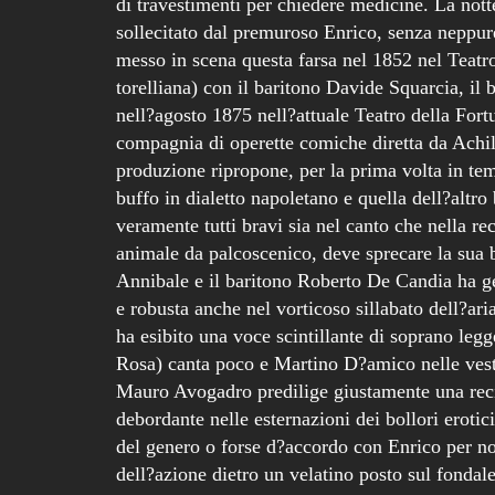
di travestimenti per chiedere medicine. La notte
sollecitato dal premuroso Enrico, senza neppure
messo in scena questa farsa nel 1852 nel Teatr
torelliana) con il baritono Davide Squarcia, il 
nell?agosto 1875 nell?attuale Teatro della Fortu
compagnia di operette comiche diretta da Achi
produzione ripropone, per la prima volta in tem
buffo in dialetto napoletano e quella dell?altro
veramente tutti bravi sia nel canto che nella re
animale da palcoscenico, deve sprecare la sua b
Annibale e il baritono Roberto De Candia ha g
e robusta anche nel vorticoso sillabato dell?ari
ha esibito una voce scintillante di soprano le
Rosa) canta poco e Martino D?amico nelle vesti 
Mauro Avogadro predilige giustamente una recit
debordante nelle esternazioni dei bollori eroti
del genero o forse d?accordo con Enrico per non
dell?azione dietro un velatino posto sul fondal