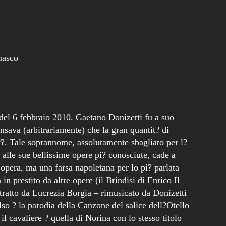
masco
del 6 febbraio 2010. Gaetano Donizetti fu a suo
sava (arbitrariamente) che la gran quantit? di
t?. Tale soprannome, assolutamente sbagliato per l?
alle sue bellissime opere pi? conosciute, cade a
opera, ma una farsa napoletana per lo pi? parlata
n prestito da altre opere (il Brindisi di Enrico Il
 tratto da Lucrezia Borgia – rimusicato da Donizetti
lso ? la parodia della Canzone del salice dell?Otello
il cavaliere ? quella di Norina con lo stesso titolo