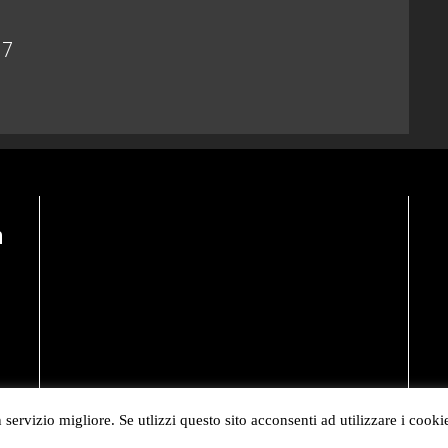
17
n
 servizio migliore. Se utlizzi questo sito acconsenti ad utilizzare i cooki