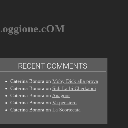
BLoggione.cOM
RECENT COMMENTS
Caterina Bonora
on
Moby Dick alla prova
Caterina Bonora
on
Sidi Larbi Cherkaoui
Caterina Bonora
on
Anagoor
Caterina Bonora
on
Va pensiero
Caterina Bonora
on
La Scortecata