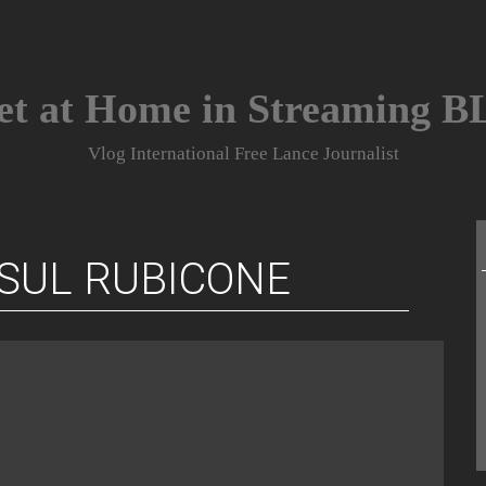
et at Home in Streaming 
Vlog International Free Lance Journalist
SUL RUBICONE