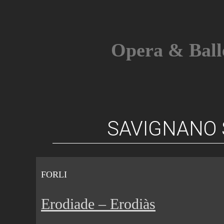
Skip
to
content
Opera & Ball
SAVIGNANO 
FORLI
Erodiade – Erodiàs