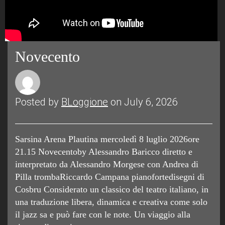
Novecento
Posted by
BLoggione
on July 6, 2026
Sarsina Arena Plautina mercoledì 8 luglio 2026ore
21.15 Novecentoby Alessandro Baricco diretto e
interpretato da Alessandro Morgese con Andrea di
Pilla trombaRiccardo Campana pianofortedisegni di
Cosbru Considerato un classico del teatro italiano, in
una traduzione libera, dinamica e creativa come solo
il jazz sa e può fare con le note. Un viaggio alla