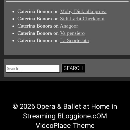
Caterina Bonora
on
Moby Dick alla prova
Caterina Bonora
on
Sidi Larbi Cherkaoui
Caterina Bonora
on
Anagoor
Caterina Bonora
on
Va pensiero
Caterina Bonora
on
La Scortecata
Search
for:
© 2026 Opera & Ballet at Home in
Streaming BLoggione.cOM
VideoPlace Theme