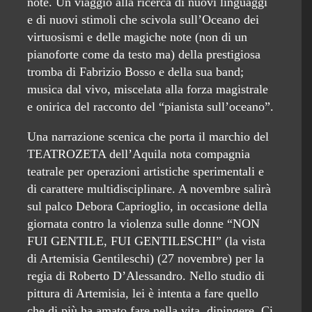
note. Un viaggio alla ricerca di nuovi linguaggi
e di nuovi stimoli che scivola sull’Oceano dei
virtuosismi e delle magiche note (non di un
pianoforte come da testo ma) della prestigiosa
tromba di Fabrizio Bosso e della sua band;
musica dal vivo, miscelata alla forza magistrale
e onirica del racconto del “pianista sull’oceano”.
Una narrazione scenica che porta il marchio del
TEATROZETA dell’Aquila nota compagnia
teatrale per operazioni artistiche sperimentali e
di carattere multidisciplinare. A novembre salirà
sul palco Debora Caprioglio, in occasione della
giornata contro la violenza sulle donne “NON
FUI GENTILE, FUI GENTILESCHI” (la vista
di Artemisia Gentileschi) (27 novembre) per la
regia di Roberto D’Alessandro. Nello studio di
pittura di Artemisia, lei è intenta a fare quello
che di più ha amato fare nella vita, dipingere. Ci