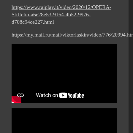
https://www.raiplay.it/video/2020/12/OPERA-
Stiffelio-a6e28e53-9164-4b52-9976-
d708c94ce227.html
https://my.mail.ru/mail/viktorlaskin/video/776/20994.ht