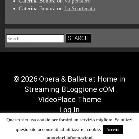
Caterina Bonora
on
Va pensiero
Caterina Bonora
on
La Scortecata
Search
for:
© 2026 Opera & Ballet at Home in
Streaming BLoggione.cOM
VideoPlace Theme
Log in
Questo sito usa cookie per fornirti un servizio migliore. Se utlizzi
Facebook
Twitter
YouTube
RSS
questo sito acconsenti ad utilizzare i cookie.
Accetto
Profile
Profile
Channel
Feed
maggiori informazioni