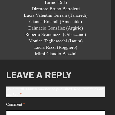
Torino 1985
Direttore Bruno Bartoletti
Lucia Valentini Terrani (Tancredi)
Gianna Rolandi (Amenaide)
Dalmacio González (Argirio)
Roberto Scandiuzzi (Orbazzano)
Monica Tagliasacchi (Isaura)
Lucia Rizzi (Roggiero)
Mimi Claudio Bazzini
LEAVE A REPLY
Your email address will not be published.
Required fields are
marked
*
Comment
*