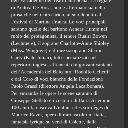
dell’Accademia del Teatro alla Scala. La regia è
di Andrea De Rosa, nome affermato sia nella
prosa che nel teatro lirico, al suo debutto al
Festival di Martina Franca. Le voci principali
saranno quelle del baritono Aeneas Humm nel
ruolo del protagonista, il tenore Ruairi Bowen
(Lechmere), il soprano Charlotte-Anne Shipley
(Miss. Wingrave) e il mezzosoprano Sharon
Carty (Kate Julian), tutti specializzati nel
repertorio inglese, affiancati dai giovani cantanti
dell’Accademia del Belcanto “Rodolfo Celletti”
e dal Coro di voci bianche della Fondazione
Paolo Grassi (direttore Angela Lacarbonara).
Per entrambe le opere le scene saranno di
Giuseppe Stellato e i costumi di Ilaria Ariemme.
100 anni fa nasceva L’enfant etles sortilèges di
Maurice Ravel, opera di raro ascolto in Italia,
fantaisie lyrique su versi di Colette, dalla