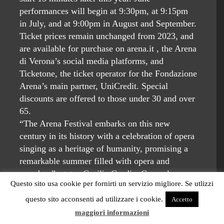
performances will begin at 9:30pm, at 9:15pm
in July, and at 9:00pm in August and September.
Ticket prices remain unchanged from 2023, and
are available for purchase on arena.it , the Arena
di Verona’s social media platforms, and
Ticketone, the ticket operator for the Fondazione
Arena’s main partner, UniCredit. Special
discounts are offered to those under 30 and over
65.
“The Arena Festival embarks on this new
century in its history with a celebration of opera
singing as a heritage of humanity, promising a
remarkable summer filled with opera and
grandeur”, states Cecilia Gasdia, General
Questo sito usa cookie per fornirti un servizio migliore. Se utlizzi
Manager of the Fondazione Arena di Verona.
“Over the course of three months, the Arena di
questo sito acconsenti ad utilizzare i cookie.
Accetto
Verona stage will be graced by leading singers
maggiori informazioni
and conductors, including established global