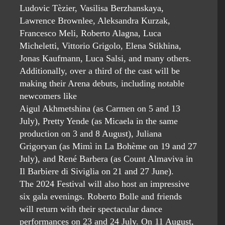
Ludovic Tèzier, Vasilisa Berzhanskaya,
Lawrence Brownlee, Aleksandra Kurzak,
Francesco Meli, Roberto Alagna, Luca
Micheletti, Vittorio Grigolo, Elena Stikhina,
Jonas Kaufmann, Luca Salsi, and many others.
Additionally, over a third of the cast will be
making their Arena debuts, including notable
newcomers like
Aigul Akhmetshina (as Carmen on 5 and 13
July), Pretty Yende (as Micaela in the same
production on 3 and 8 August), Juliana
Grigoryan (as Mimì in La Bohème on 19 and 27
July), and René Barbera (as Count Almaviva in
Il Barbiere di Siviglia on 21 and 27 June).
The 2024 Festival will also host an impressive
six gala evenings. Roberto Bolle and friends
will return with their spectacular dance
performances on 23 and 24 July. On 11 August,