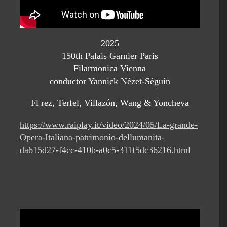
2025
150th Palais Garnier Paris
Filarmonica Vienna
conductor Yannick Nézet-Séguin
Fl rez, Terfel, Villazón, Wang & Yoncheva
https://www.raiplay.it/video/2024/05/La-grande-
Opera-Italiana-patrimonio-dellumanita-
da615d27-f4cc-410b-a0c5-311f5dc36216.html