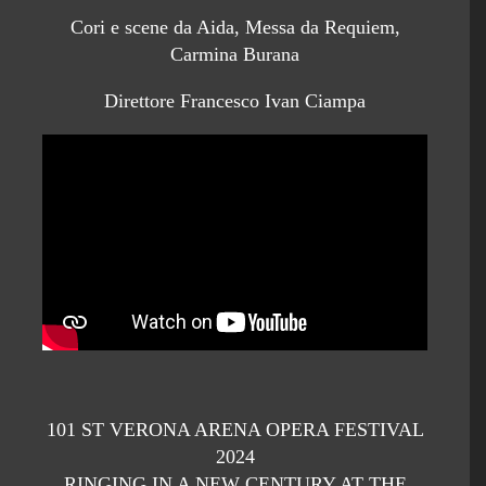
Cori e scene da Aida, Messa da Requiem,
Carmina Burana
Direttore Francesco Ivan Ciampa
101 ST VERONA ARENA OPERA FESTIVAL
2024
RINGING IN A NEW CENTURY AT THE