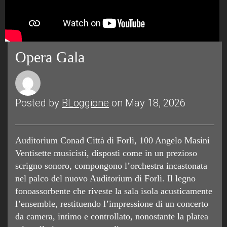
Opera Gala
Posted by
BLoggione
on May 18, 2026
Auditorium Conad Città di Forlì, 100 Angelo Masini
Ventisette musicisti, disposti come in un prezioso
scrigno sonoro, compongono l’orchestra incastonata
nel palco del nuovo Auditorium di Forlì. Il legno
fonoassorbente che riveste la sala isola acusticamente
l’ensemble, restituendo l’impressione di un concerto
da camera, intimo e controllato, nonostante la platea