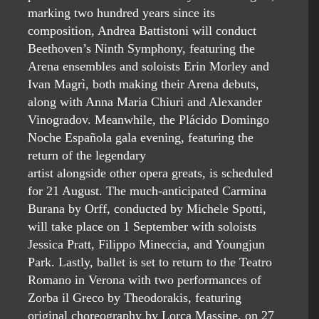
marking two hundred years since its
composition, Andrea Battistoni will conduct
Beethoven’s Ninth Symphony, featuring the
Arena ensembles and soloists Erin Morley and
Ivan Magrì, both making their Arena debuts,
along with Anna Maria Chiuri and Alexander
Vinogradov. Meanwhile, the Plácido Domingo
Noche Española gala evening, featuring the
return of the legendary
artist alongside other opera greats, is scheduled
for 21 August. The much-anticipated Carmina
Burana by Orff, conducted by Michele Spotti,
will take place on 1 September with soloists
Jessica Pratt, Filippo Mineccia, and Youngjun
Park. Lastly, ballet is set to return to the Teatro
Romano in Verona with two performances of
Zorba il Greco by Theodorakis, featuring
original choreography by Lorca Massine, on 27