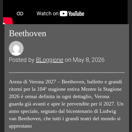
Beethoven
Posted by
BLoggione
on May 8, 2026
Arena di Verona 2027 – Beethoven, balletto e grandi
ritorni per la 104ª stagione estiva Mentre la Stagione
2026 è ormai definita in ogni dettaglio, Verona
guarda già avanti e apre le prevendite per il 2027. Un
anno speciale, segnato dal bicentenario di Ludwig
van Beethoven, che tutti i grandi teatri del mondo si
apprestano