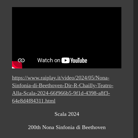
https://www.raiplay.it/video/2024/05/Nona-
Sinfonia-di-Beethoven-Dir-R-Chailly-Teatro-
Alla-Scala-2024-66f966b5-9f1d-4398-a8f3-
64e8d4f84311.html
Scala 2024
200th Nona Sinfonia di Beethoven