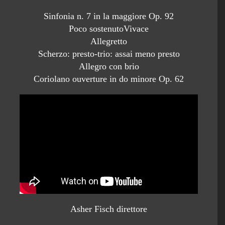
Sinfonia n. 7 in la maggiore Op. 92
Poco sostenutoVivace
Allegretto
Scherzo: presto-trio: assai meno presto
Allegro con brio
Coriolano ouverture in do minore Op. 62
Asher Fisch direttore