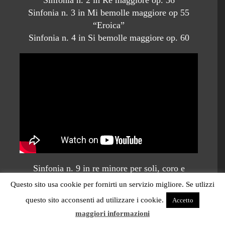
Sinfonia n. 3 in Mi bemolle maggiore op 55
“Eroica”
Sinfonia n. 4 in Si bemolle maggiore op. 60
Sinfonia n. 9 in re minore per soli, coro e
orchestra, Op. 125
Questo sito usa cookie per fornirti un servizio migliore. Se utlizzi
questo sito acconsenti ad utilizzare i cookie.
Accetto
mezzosoprano Anke Vondung
maggiori informazioni
tenore Michael Schade