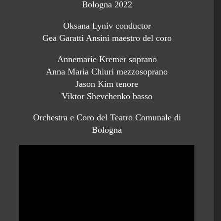
Bologna 2022
Oksana Lyniv conductor
Gea Garatti Ansini maestro del coro
Annemarie Kremer soprano
Anna Maria Chiuri mezzosoprano
Jason Kim tenore
Viktor Shevchenko basso
Orchestra e Coro del Teatro Comunale di
Bologna