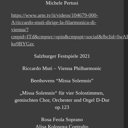
Michele Pertusi
https://www.arte.tv/it/videos/104679-000-
A/riccardo-muti-dirige-la-filarmonica-di-
vienna/?
cmpid=ITd&cmpsrc=spin&cmpspt=social&fbclid=Iw
ko9BYGzc
Salzburger Festspiele 2021
Riccardo Muti – Vienna Philharmonic
Beethovens “Missa Solemnis”
„Missa Solemnis“ für vier Solostimmen,
gemischten Chor, Orchester und Orgel D-Dur
op.123
Rosa Feola Soprano
Alisa Kolosova Contralto