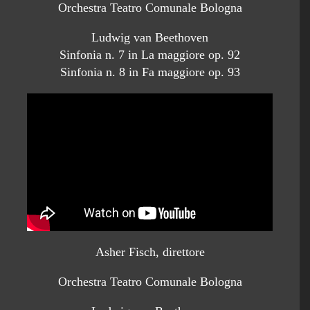
Orchestra Teatro Comunale Bologna
Ludwig van Beethoven
Sinfonia n. 7 in La maggiore op. 92
Sinfonia n. 8 in Fa maggiore op. 93
Asher Fisch, direttore
Orchestra Teatro Comunale Bologna