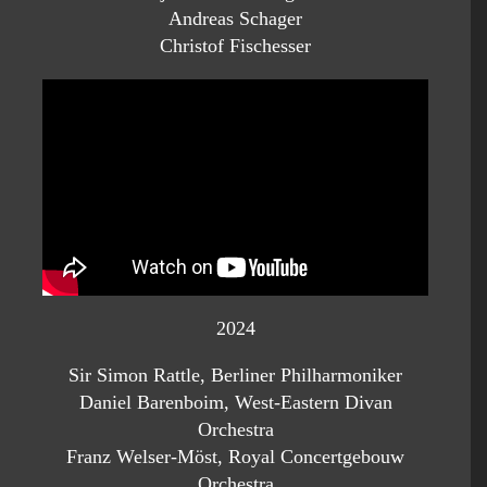
Andreas Schager
Christof Fischesser
2024
Sir Simon Rattle, Berliner Philharmoniker
Daniel Barenboim, West-Eastern Divan
Orchestra
Franz Welser-Möst, Royal Concertgebouw
Orchestra