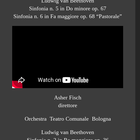
Ludwig van Beethoven
Sinfonia n. 5 in Do minore op. 67
Sinfonia n. 6 in Fa maggiore op. 68 “Pastorale”
Asher Fisch
direttore
Orchestra Teatro Comunale Bologna
Ludwig van Beethoven
Sinfonia n. 2 in Re maggiore op. 36