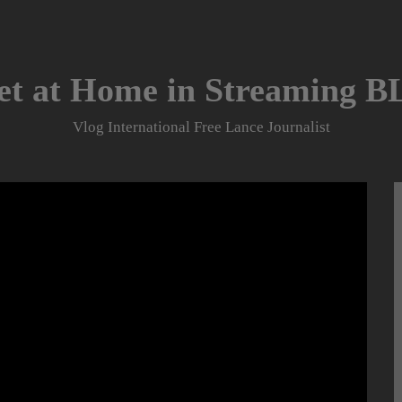
et at Home in Streaming 
Vlog International Free Lance Journalist