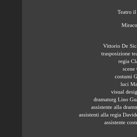
Teatro i
Miraco
Vittorio De Sic
trasposizione te
regia C
scene
costumi G
luci M
visual desi
dramaturg Lino Gu
assistente alla dra
assistenti alla regia Davi
assistente cos