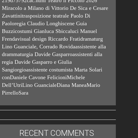
219d75792cac.html Teatro il Piccolo 2026
Miracolo a Milano di Vittorio De Sica e Cesare
Zavattinitrasposizione teatrale Paolo Di
Paoloregia Claudio Longhiscene Guia
Buzzicostumi Gianluca Sbiccaluci Manuel
Frendavisual design Riccardo Fratidramaturg
Lino Guanciale, Corrado Rovidaassistente alla
drammaturgia Davide Gasparroassistenti alla
regia Davide Gasparro e Giulia
Sangiorgioassistente costumista Marta Solari
conDaniele Cavone FelicioniMichele
Dell’UtriLino GuancialeDiana ManeaMario
PirrelloSara
RECENT COMMENTS