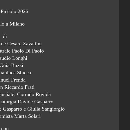
l Piccolo 2026
lo a Milano
di
a e Cesare Zavattini
atrale Paolo Di Paolo
laudio Longhi
 Guia Buzzi
ianluca Sbicca
anuel Frenda
gn Riccardo Frati
anciale, Corrado Rovida
mmaturgia Davide Gasparro
de Gasparro e Giulia Sangiorgio
tumista Marta Solari
con