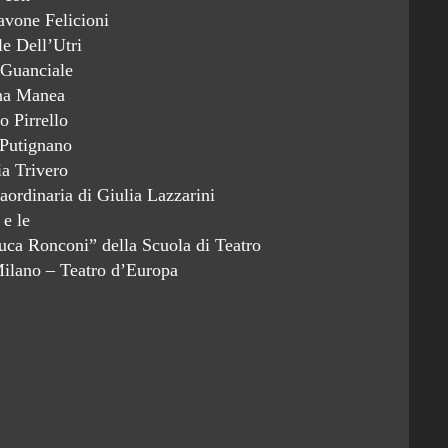
avone Felicioni
e Dell’Utri
 Guanciale
na Manea
o Pirrello
 Putignano
ia Trivero
aordinaria di Giulia Lazzarini
e le
“Luca Ronconi” della Scuola di Teatro
Milano – Teatro d’Europa