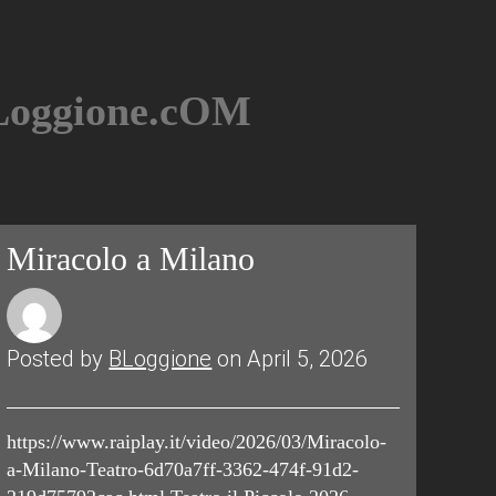
BLoggione.cOM
Miracolo a Milano
Posted by
BLoggione
on April 5, 2026
https://www.raiplay.it/video/2026/03/Miracolo-
a-Milano-Teatro-6d70a7ff-3362-474f-91d2-