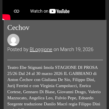
Cechov
Posted by
BLoggione
on March 19, 2026
Teatro Ebe Stignani Imola STAGIONE DI PROSA
25/26 Dal 24 al 30 marzo 2026 IL GABBIANO di
Anton Čechov con Giuliana De Sio, Filippo Dini,
Jurij Ferrini e con Virginia Campolucci, Enrica
Cortese, Gennaro Di Biase, Giovanni Drago, Valerio
Mazzucato, Angelica Leo, Fulvio Pepe, Edoardo
Sorgente traduzione Danilo Macrì regia Filippo Dini