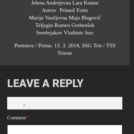
Jelena Andrejevna Lara Komar
Astrov Primož Forte
Marija Vasiljevna Maja Blagovič
Teljegin Romeo Grebenšek
Serebrjakov Vladimir Jurc
Premiera / Prima: 13. 3. 2014, SSG Trst / TSS
Trieste
LEAVE A REPLY
Your email address will not be published.
Required fields are
marked
*
Comment
*