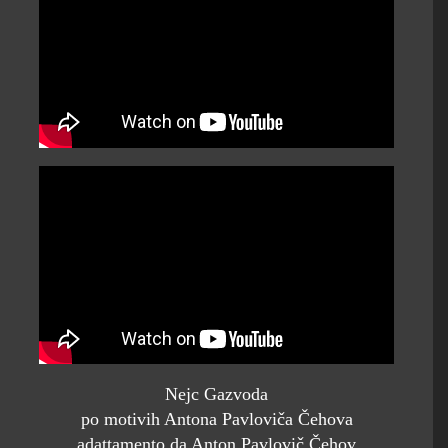
Nejc Gazvoda
po motivih Antona Pavloviča Čehova
adattamento da Anton Pavlovič Čehov