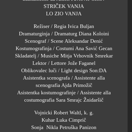
STRIČEK VANJA
LO ZIO VANJA
Režiser / Regia Ivica Buljan
Dramaturginja / Dramaturg Diana Koloini
Scenograf / Scene Aleksandar Denić
Kostumografinja / Costumi Ana Savić Gecan
Skladatelj / Musiche Mitja Vrhovnik Smrekar
Lektor / Lettore Jože Faganel
Oblikovalec luči / Light design Son:DA
Asistentka scenografa / Assistente alla
scenografia Ajda Primožič
Asistentka kostumografinje / Assistente alla
costumografia Sara Smrajc Žnidaršič
Vojnicki Robert Waltl, k. g.
Kuhar Luka Cimprič
Sonja Nikla Petruška Panizon