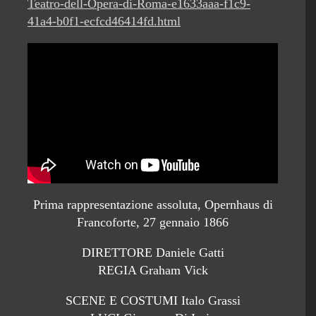
Teatro-dell-Opera-di-Roma-e1633aaa-f1c9-
41a4-b0f1-ecfcd46414fd.html
Prima rappresentazione assoluta, Opernhaus di
Francoforte, 27 gennaio 1866
DIRETTORE Daniele Gatti
REGIA Graham Vick
SCENE E COSTUMI Italo Grassi