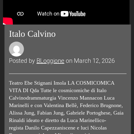
Italo Calvino
Posted by
BLoggione
on March 12, 2026
Teatro Ebe Stignani Imola LA COSMICOMICA
VITA DI Qda Tutte le cosmicomiche di Italo
Calvinodrammaturgia Vincenzo Mannacon Luca
Marinelli e con Valentina Bellè, Federico Brugnone,
Alissa Jung, Fabian Jung, Gabriele Portoghese, Gaia
Rinaldi ideato e diretto da Luca Marinellico-
regista Danilo Capezzaniscene e luci Nicolas