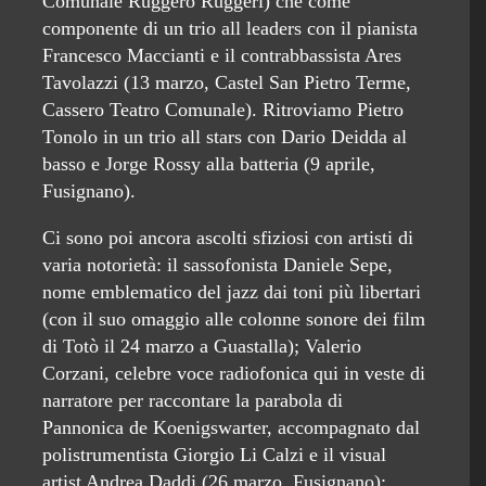
Comunale Ruggero Ruggeri) che come
componente di un trio all leaders con il pianista
Francesco Maccianti e il contrabbassista Ares
Tavolazzi (13 marzo, Castel San Pietro Terme,
Cassero Teatro Comunale). Ritroviamo Pietro
Tonolo in un trio all stars con Dario Deidda al
basso e Jorge Rossy alla batteria (9 aprile,
Fusignano).
Ci sono poi ancora ascolti sfiziosi con artisti di
varia notorietà: il sassofonista Daniele Sepe,
nome emblematico del jazz dai toni più libertari
(con il suo omaggio alle colonne sonore dei film
di Totò il 24 marzo a Guastalla); Valerio
Corzani, celebre voce radiofonica qui in veste di
narratore per raccontare la parabola di
Pannonica de Koenigswarter, accompagnato dal
polistrumentista Giorgio Li Calzi e il visual
artist Andrea Daddi (26 marzo, Fusignano);