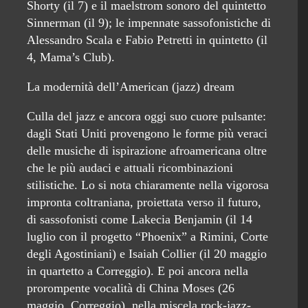
Shorty (il 7) e il maelstrom sonoro del quintetto
Sinnerman (il 9); le impennate sassofonistiche di
Alessandro Scala e Fabio Petretti in quintetto (il
4, Mama’s Club).
La modernità dell’American (jazz) dream
Culla del jazz e ancora oggi suo cuore pulsante:
dagli Stati Uniti provengono le forme più veraci
delle musiche di ispirazione afroamericana oltre
che le più audaci e attuali ricombinazioni
stilistiche. Lo si nota chiaramente nella vigorosa
impronta coltraniana, proiettata verso il futuro,
di sassofonisti come Lakecia Benjamin (il 14
luglio con il progetto “Phoenix” a Rimini, Corte
degli Agostiniani) e Isaiah Collier (il 20 maggio
in quartetto a Correggio). E poi ancora nella
prorompente vocalità di China Moses (26
maggio, Correggio), nella miscela rock-jazz-