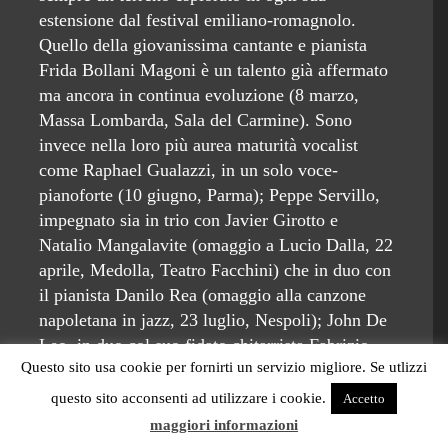
estensione dal festival emiliano-romagnolo.
Quello della giovanissima cantante e pianista
Frida Bollani Magoni è un talento già affermato
ma ancora in continua evoluzione (8 marzo,
Massa Lombarda, Sala del Carmine). Sono
invece nella loro più aurea maturità vocalist
come Raphael Gualazzi, in un solo voce-
pianoforte (10 giugno, Parma); Peppe Servillo,
impegnato sia in trio con Javier Girotto e
Natalio Mangalavite (omaggio a Lucio Dalla, 22
aprile, Medolla, Teatro Facchini) che in duo con
il pianista Danilo Rea (omaggio alla canzone
napoletana in jazz, 23 luglio, Nespoli); John De
Leo, in duo col suo fidato chitarrista Fabrizio
Questo sito usa cookie per fornirti un servizio migliore. Se utlizzi
Tarroni (19 giugno, Bagnacavallo, Chiostro del
Complesso di San Francesco); GeGè Telesforo,
questo sito acconsenti ad utilizzare i cookie.
Accetto
celebrità anche radio-televisiva, che proprio alla
maggiori informazioni
radio rende omaggio in sestetto (29 aprile,