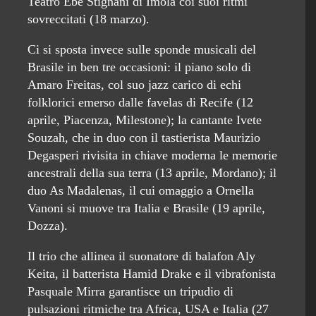
Teatro Ebe Stignani di Imola coi suoi ritmi
sovreccitati (18 marzo).
Ci si sposta invece sulle sponde musicali del
Brasile in ben tre occasioni: il piano solo di
Amaro Freitas, col suo jazz carico di echi
folklorici emerso dalle favelas di Recife (12
aprile, Piacenza, Milestone); la cantante Ivete
Souzah, che in duo con il tastierista Maurizio
Degasperi rivisita in chiave moderna le memorie
ancestrali della sua terra (13 aprile, Mordano); il
duo As Madalenas, il cui omaggio a Ornella
Vanoni si muove tra Italia e Brasile (19 aprile,
Dozza).
Il trio che allinea il suonatore di balafon Aly
Keita, il batterista Hamid Drake e il vibrafonista
Pasquale Mirra garantisce un tripudio di
pulsazioni ritmiche tra Africa, USA e Italia (27