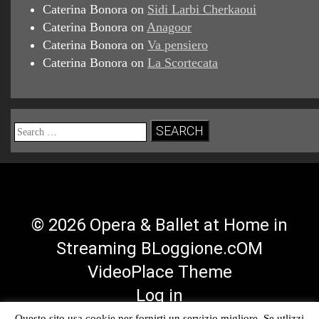
Caterina Bonora
on
Sidi Larbi Cherkaoui
Caterina Bonora
on
Anagoor
Caterina Bonora
on
Va pensiero
Caterina Bonora
on
La Scortecata
Search
for:
© 2026 Opera & Ballet at Home in
Streaming BLoggione.cOM
VideoPlace Theme
Log in
Questo sito usa cookie per fornirti un servizio migliore. Se utlizzi