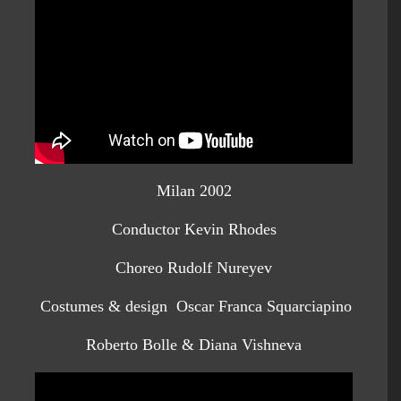
Milan 2002
Conductor Kevin Rhodes
Choreo Rudolf Nureyev
Costumes & design Oscar Franca Squarciapino
Roberto Bolle & Diana Vishneva