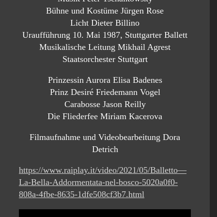
Bühne und Kostüme Jürgen Rose
Licht Dieter Billino
Uraufführung 10. Mai 1987, Stuttgarter Ballett
Musikalische Leitung Mikhail Agrest
Staatsorchester Stuttgart
Prinzessin Aurora Elisa Badenes
Prinz Desiré Friedemann Vogel
Carabosse Jason Reilly
Die Fliederfee Miriam Kacerova
Filmaufnahme und Videobearbeitung Dora
Detrich
https://www.raiplay.it/video/2021/05/Balletto—
La-Bella-Addormentata-nel-bosco-5020a0f0-
808a-4fbe-8635-1dfe508cf3b7.html