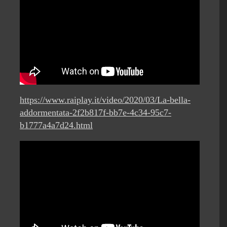
https://www.raiplay.it/video/2020/03/La-bella-
addormentata-2f2b817f-bb7e-4c34-95c7-
b1777a4a7d24.html