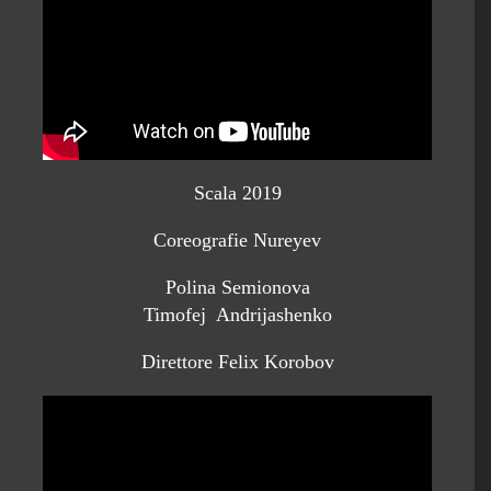
Scala 2019
Coreografie Nureyev
Polina Semionova
Timofej Andrijashenko
Direttore Felix Korobov