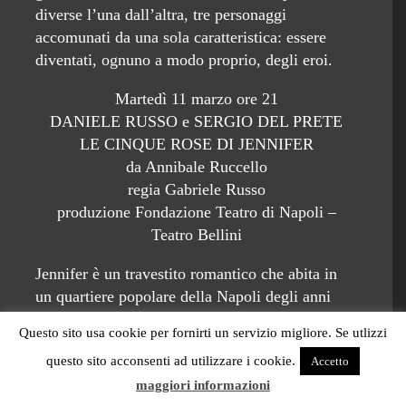
diverse l’una dall’altra, tre personaggi
accomunati da una sola caratteristica: essere
diventati, ognuno a modo proprio, degli eroi.
Martedì 11 marzo ore 21
DANIELE RUSSO e SERGIO DEL PRETE
LE CINQUE ROSE DI JENNIFER
da Annibale Ruccello
regia Gabriele Russo
produzione Fondazione Teatro di Napoli –
Teatro Bellini
Jennifer è un travestito romantico che abita in
un quartiere popolare della Napoli degli anni
‘80.
Questo sito usa cookie per fornirti un servizio migliore. Se utlizzi
Chiuso in casa per aspettare la telefonata di
questo sito acconsenti ad utilizzare i cookie.
Accetto
Franco, l’ingegnere di Genova di cui è
maggiori informazioni
innamorato, gli dedica continuamente Se perdo