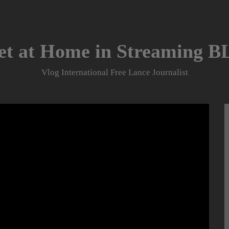
et at Home in Streaming 
Vlog International Free Lance Journalist