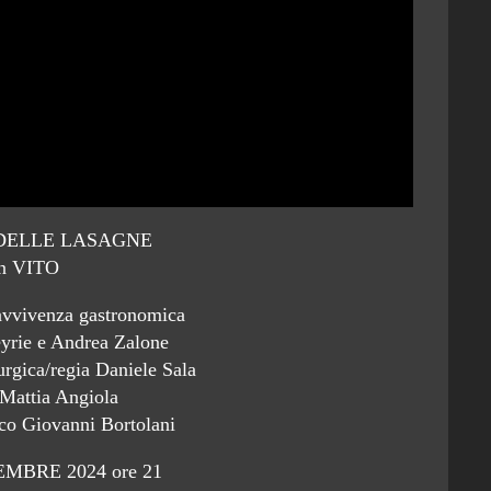
 DELLE LASAGNE
n VITO
avvivenza gastronomica
eyrie e Andrea Zalone
rgica/regia Daniele Sala
 Mattia Angiola
ico Giovanni Bortolani
EMBRE 2024 ore 21