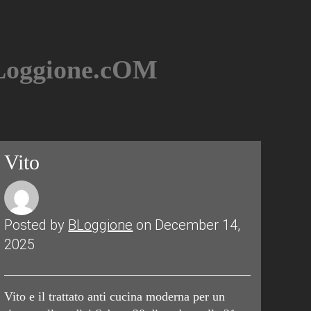
BLoggione.cOM
Vito
Posted by
BLoggione
on December 14,
2025
Vito e il trattato anti cucina moderna per un