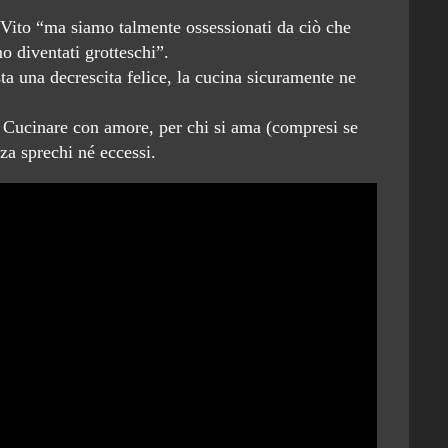
Vito “ma siamo talmente ossessionati da ciò che
diventati grotteschi”.
ta una decrescita felice, la cucina sicuramente ne
Cucinare con amore, per chi si ama (compresi se
za sprechi né eccessi.