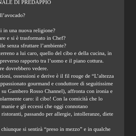
ALE DI PREDAPPIO
all’avocado?
si in una nuova religione?
e e si è trasformato in Chef?
ile senza sfruttare l’ambiente?
reno a lui caro, quello del cibo e della cucina, in
preverso rapporto tra l’uomo e il piano cottura.
are dovrebbero vedere.
ioni, ossessioni e derive è il fil rouge de “L’altezza
appassionato gourmand e conduttore di seguitissime
i” su Gambero Rosso Channel), affronta con ironia e
colarmente caro: il cibo! Con la comicità che lo
le manie e gli eccessi che oggi connotano
ristoranti, passando per allergie, intolleranze, diete
 chiunque si sentirà “preso in mezzo” e in qualche