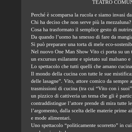
TEATRO COMUN
Perché è scomparsa la rucola e siamo invasi d
Chi ha deciso che non serve più la mezzaluna?
Cosa ha trasformato il semplice gesto di nutrir
Da quando l’uomo ha smesso di fare da mangiar
Si può preparare una torta di mele eco-sostenib
Nel nuovo One Man Show Vito ci porta su un ter
un excursus esilarante e spietato sul malsano e 
Lo spettacolo che tutti quelli che amano cucin
Il mondo della cucina con tutte le sue mistificaz
delle lasagne”. Vito, attore comico da sempre 
trasmissioni di cucina (tra cui “Vito con i suo
un pizzico di cattiveria un tema che gli è parti
contraddistingue l’attore prende di mira tutte 
l’argomento, dalla scelta delle materie prime ai 
e mode alimentari.
Uno spettacolo “politicamente scorretto” in cui