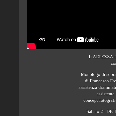
L’ALTEZZA
co
Monologo di sopr
di Francesco Fr
assistenza drammatu
assistente
concept fotograf
Sabato 21 DIC