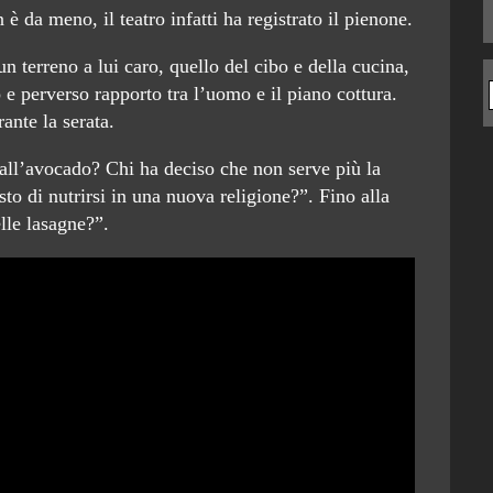
è da meno, il teatro infatti ha registrato il pienone.
n terreno a lui caro, quello del cibo e della cucina,
 e perverso rapporto tra l’uomo e il piano cottura.
rante la serata.
all’avocado? Chi ha deciso che non serve più la
o di nutrirsi in una nuova religione?”. Fino alla
lle lasagne?”.