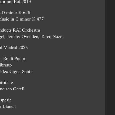
itorium Rai 2019
 D minor K 626
Music in C minor K 477
onducts RAI Orchestra
gel, Jeremy Ovenden, Tareq Nazm
al Madrid 2025
e, Re di Ponto
ibretto
edeo Cigna-Santi
tridate
ncisco Gatell
spasia
a Blanch