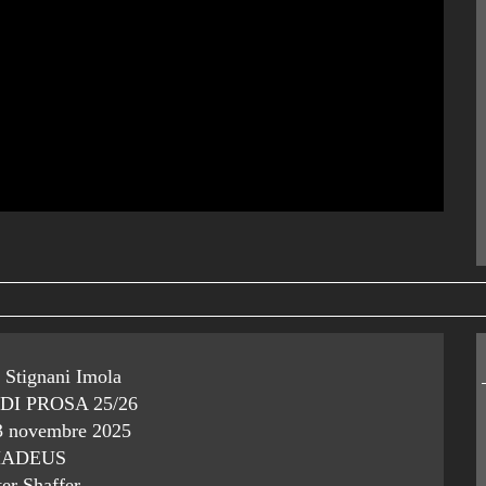
 Stignani Imola
DI PROSA 25/26
23 novembre 2025
ADEUS
ter Shaffer