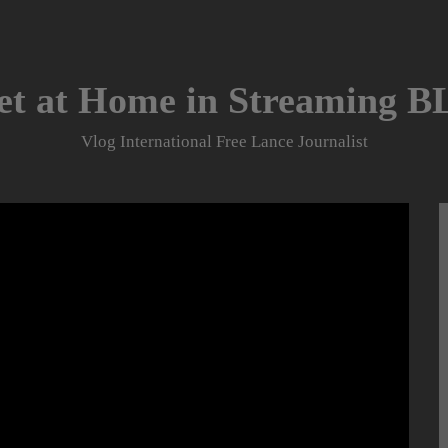
et at Home in Streaming 
Vlog International Free Lance Journalist