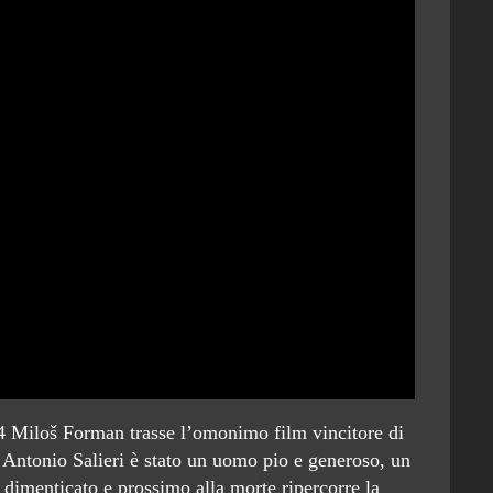
84 Miloš Forman trasse l’omonimo film vincitore di
 Antonio Salieri è stato un uomo pio e generoso, un
dimenticato e prossimo alla morte ripercorre la