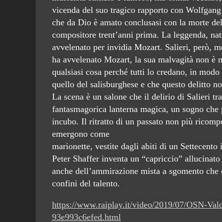
vicenda del suo tragico rapporto con Wolfgan
che da Dio è amato conclusasi con la morte del 
compositore trent’anni prima. La leggenda, nat
avvelenato per invidia Mozart. Salieri, però, me
ha avvelenato Mozart, la sua malvagità non è m
qualsiasi cosa perché tutti lo credano, in modo
quello del salisburghese e che questo delitto 
La scena è un salone che il delirio di Salieri tr
fantasmagorica lanterna magica, un sogno che p
incubo. Il ritratto di un passato non più ricomp
emergono come
marionette, vestite dagli abiti di un Settecento
Peter Shaffer inventa un “capriccio” allucinato
anche dell’ammirazione mista a sgomento che ci
confini del talento.
https://www.raiplay.it/video/2019/07/OSN-Val
93e993c6efed.html