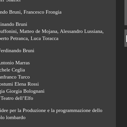
ando Bruni, Francesco Frongia
dinando Bruni
Buffonini, Matteo de Mojana, Alessandro Lussiana,
erto Petranca, Luca Toracca
Ferdinando Bruni
Antonio Marras
chele Ceglia
anfranco Turco
costumi Elena Rossi
egia Giorgia Bolognani
Teatro dell’Elfo
 idee per la Produzione e la programmazione dello
olo lombardo