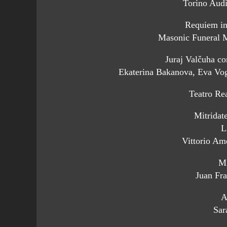
Torino Aud
Requiem in
Masonic Funeral 
Juraj Valčuha c
Ekaterina Bakanova, Eva Vo
Teatro Re
Mitridat
L
Vittorio Am
Mi
Juan Fra
A
Sar