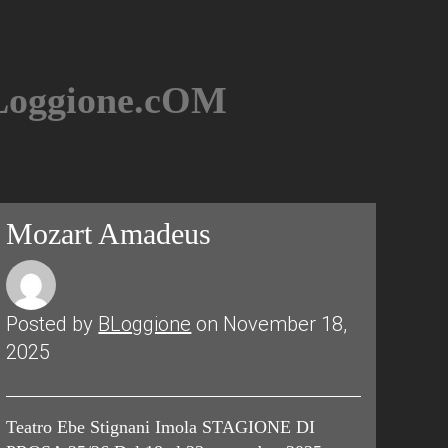
BLoggione.cOM
Mozart Amadeus
Posted by
BLoggione
on November 18,
2025
Teatro Ebe Stignani Imola STAGIONE DI