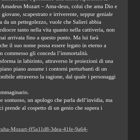
g Amadeus Mozart – Ama-deus, colui che ama Dio e
giovane, scapestrato e irriverente, seppur geniale
a da un pettegolezzo, vuole che Salieri abbia
diocre tanto nella vita quanto nella cattiveria, non
ai arrivata fino a questo punto. Ma lui farà
 che il suo nome possa essere legato in eterno a
non commesso gli conceda l’immortalità.
asforma in labirinto, attraverso le proiezioni di una
iano piano assume i contorni perturbanti di un
onibile attraverso la ragione, dal quale i personaggi
 immaginario.
 e sontuoso, un apologo che parla dell’invidia, ma
 prende al cospetto di un genio che supera i
cuha-Mozart-ff5a11d8-3dea-41fe-9a64-