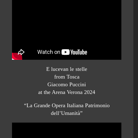
E lucevan le stelle
from Tosca
Giacomo Puccini
at the Arena Verona 2024
“La Grande Opera Italiana Patrimonio
dell’Umanità”