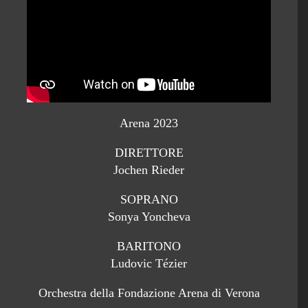
Arena 2023
DIRETTORE
Jochen Rieder
SOPRANO
Sonya Yoncheva
BARITONO
Ludovic Tézier
Orchestra della Fondazione Arena di Verona