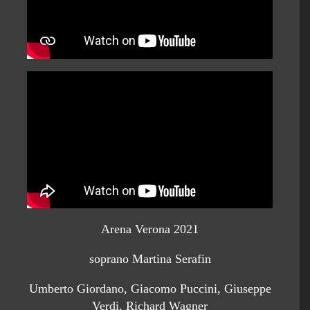
Arena Verona 2021
soprano Martina Serafin
Umberto Giordano, Giacomo Puccini, Giuseppe
Verdi, Richard Wagner