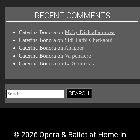
RECENT COMMENTS
Caterina Bonora
on
Moby Dick alla prova
Caterina Bonora
on
Sidi Larbi Cherkaoui
Caterina Bonora
on
Anagoor
Caterina Bonora
on
Va pensiero
Caterina Bonora
on
La Scortecata
Search
for:
© 2026 Opera & Ballet at Home in