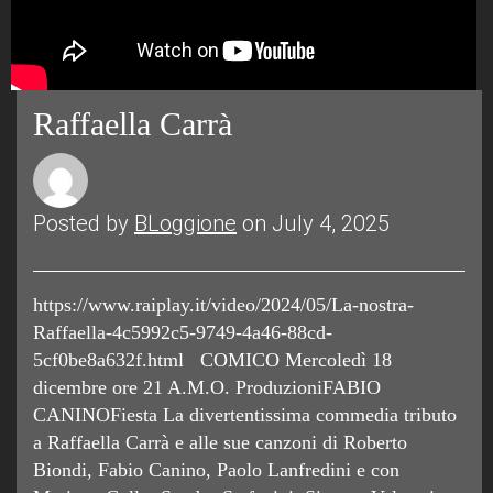
Raffaella Carrà
Posted by
BLoggione
on July 4, 2025
https://www.raiplay.it/video/2024/05/La-nostra-
Raffaella-4c5992c5-9749-4a46-88cd-
5cf0be8a632f.html COMICO Mercoledì 18
dicembre ore 21 A.M.O. ProduzioniFABIO
CANINOFiesta La divertentissima commedia tributo
a Raffaella Carrà e alle sue canzoni di Roberto
Biondi, Fabio Canino, Paolo Lanfredini e con