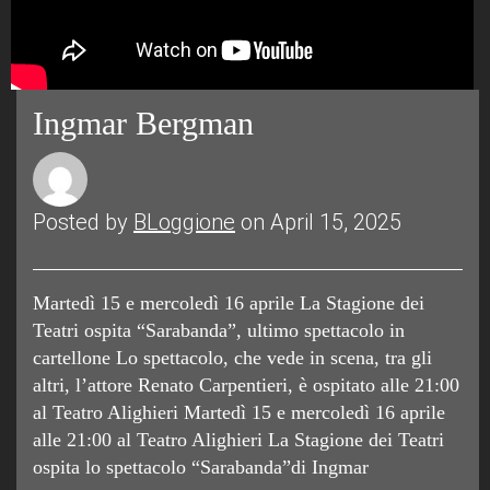
Ingmar Bergman
Posted by
BLoggione
on April 15, 2025
Martedì 15 e mercoledì 16 aprile La Stagione dei
Teatri ospita “Sarabanda”, ultimo spettacolo in
cartellone Lo spettacolo, che vede in scena, tra gli
altri, l’attore Renato Carpentieri, è ospitato alle 21:00
al Teatro Alighieri Martedì 15 e mercoledì 16 aprile
alle 21:00 al Teatro Alighieri La Stagione dei Teatri
ospita lo spettacolo “Sarabanda”di Ingmar