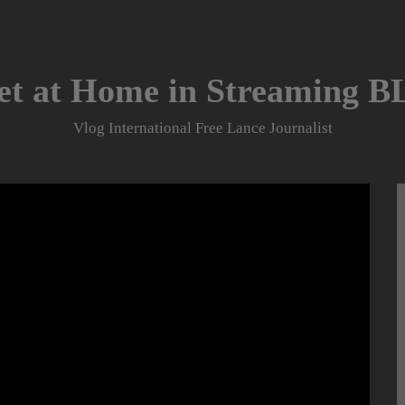
et at Home in Streaming 
Vlog International Free Lance Journalist