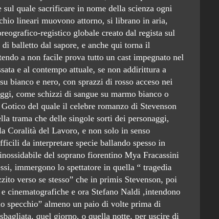
e sul quale sacrificare in nome della scienza ogni
hio lineari muovono attorno, si librano in aria,
ografico-registico globale creato dal regista sul
i balletto dal sapore, e anche qui torna il
endo a non facile prova tutto un cast impegnato nel
ata e al contempo attuale, se non addirittura a
a su bianco e nero, con sprazzi di rosso acceso nei
naggi, come schizzi di sangue su marmo bianco o
o Gotico del quale il celebre romanzo di Stevenson
lla trama che delle singole sorti dei personaggi,
a Coralità del Lavoro, e non solo in senso
fficili da interpretare specie ballando spesso in
nossidabile del soprano fiorentino Mya Fracassini
ssi, immergono lo spettatore in quella “ tragedia
zzito verso se stesso” che in primis Stevenson, poi
i e cinematografiche e ora Stefano Naldi ,intendono
lo specchio” almeno un paio di volte prima di
bagliata, quel giorno, o quella notte, per uscire di