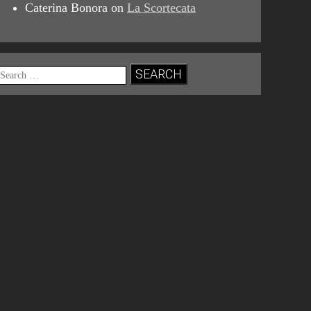
Caterina Bonora
on
La Scortecata
Search
for: