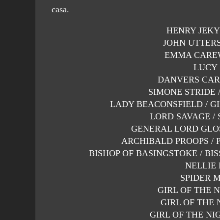
casa.
HENRY JEKYLL
JOHN UTTERSON
EMMA CAREW 
LUCY S
DANVERS CAREW
SIMONE STRIDE / 
LADY BEACONSFIELD / GIR
LORD SAVAGE / S
GENERAL LORD GLOSS
ARCHIBALD PROOPS / P
BISHOP OF BASINGSTOKE / BISSE
NELLIE L
SPIDER Ma
GIRL OF THE NI
GIRL OF THE N
GIRL OF THE NIGH