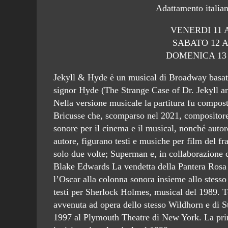
Adattamento italia
VENERDI 11 A
SABATO 12 AP
DOMENICA 13 A
Jekyll & Hyde è un musical di Broadway basato
signor Hyde (The Strange Case of Dr. Jekyll a
Nella versione musicale la partitura fu compost
Bricusse che, scomparso nel 2021, compositore
sonore per il cinema e il musical, nonché autore d
autore, figurano testi e musiche per film del f
solo due volte; Superman e, in collaborazione c
Blake Edwards La vendetta della Pantera Rosa e 
l’Oscar alla colonna sonora insieme allo stesso 
testi per Sherlock Holmes, musical del 1989. T
avvenuta ad opera dello stesso Wildhorn e di S
1997 al Plymouth Theatre di New York. La prim