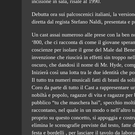
incisione in sala, risale al 1990.
Debutta ora sui palcoscenici italiani, la version
diretta dal regista Stefano Naldi, presentata e 
Un cast assai numeroso alle prese con la ben no
‘800, che ci racconta di come il giovane speran
coscienze per isolare il gene del Male dal Bene
invenzione che riuscirà in effetti sin troppo n
oscuro, che dandosi il nome di Mr. Hyde, compirà
Inizierà così una lotta tra le due identità che po
Il tutto tra numeri musicali fatti di brani da sol
Coro da parte di tutto il Cast a rappresentare u
nobiltà e popolo, ragazze di vita e ragazze pe
pubblico “tu che maschera hai”, specchio molti
raccontano, nel quale in un modo o nell’altro tu
proprio su questo concetto, si appoggia e costr
elimina le scenografie previste dal testo, fatte d
festa e bordelli , per lasciare il tavolo da labor