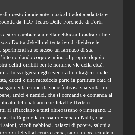
e di questo inquietante musical tradotta adattata e
prodotta da TDF Teatro Delle Forchette di Forlì.
ta storia ambientata nella nebbiosa Londra di fine
zoso Dottor Jekyll nel tentativo di dividere le
, sperimenti su se stesso un farmaco di sua
ell’intento dando corpo e anima al proprio doppio
 delitti orribili per le notturne vie della città.
rterà lo svolgersi degli eventi ad un tragico finale.
ista, duetti e una massiccia parte in partitura data al
na sgomenta e ipocrita società divisa sua volta tra
r bene, amici e nemici, che si domanda e domanda al
plicato del dualismo che Jekyll e Hyde ci
tti si affacciano e tutti oltrepassano o rinnegano. E
uisce la Regia e la messa in Scena di Naldi, che
i saloni, vicoli nebbiosi, palazzi di potere, saloni a
atorio di Jekyll al centro scena, su di un praticabile a