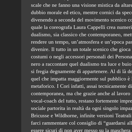
scale che ne fanno una visione mistica da altar
dubbio morale ed etico, mentre cornici da specc
divenendo a seconda del movimento scenico core
quale la coreografa Laura Cappelli crea numeri d
dualismo, sia classico che contemporaneo, mett
rendere un tempo, un’atmosfera e un’epoca pass
divenire. Il tutto in un totale scenico che gioc
costumi o negli accessori personali dei Perso
nero a raccontare quel dualismo tra luce e bui
si fregia degnamente di appartenere. Al di là de
quel che impatta maggiormente sul pubblico è l
metaforico. I Cori infatti, assai tecnicamente di
contemporanea, ma che grazie anche al lavoro i
vocal-coach del tutto, restano fortemente impre
sociale partorita in realtà da ogni singolo impa
Bricusse e Wildhorne, infinite versioni Teatral
farci rammentare col consiglio di “guardarsi al
essere sicuri di non aver messo su la maschera s