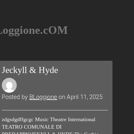
BLoggione.cOM
Jeckyll & Hyde
Posted by
BLoggione
on April 11, 2025
zdgsdgdffgcgc Music Theatre International
TEATRO COMUNALE DI