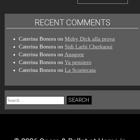
RECENT COMMENTS
Caterina Bonora
on
Moby Dick alla prova
Caterina Bonora
on
Sidi Larbi Cherkaoui
Caterina Bonora
on
Anagoor
Caterina Bonora
on
Va pensiero
Caterina Bonora
on
La Scortecata
Search
for: